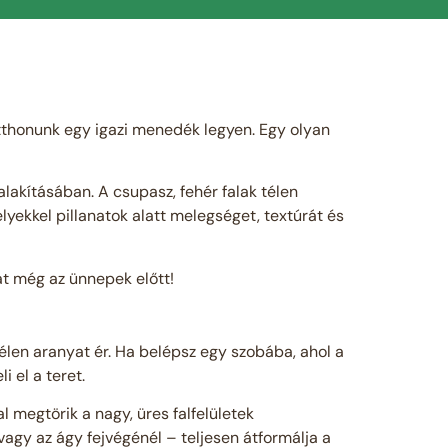
tthonunk egy igazi menedék legyen. Egy olyan
alakításában. A csupasz, fehér falak télen
lyekkel pillanatok alatt melegséget, textúrát és
at még az ünnepek előtt!
télen aranyat ér. Ha belépsz egy szobába, ahol a
 el a teret.
l megtörik a nagy, üres falfelületek
agy az ágy fejvégénél – teljesen átformálja a