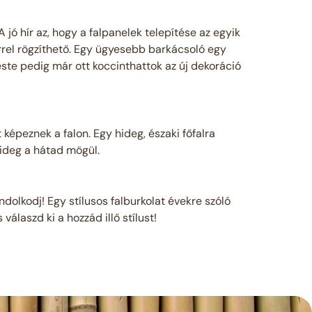
jó hír az, hogy a falpanelek telepítése az egyik
rrel rögzíthető. Egy ügyesebb barkácsoló egy
 este pedig már ott koccinthattok az új dekoráció
képeznek a falon. Egy hideg, északi főfalra
hideg a hátad mögül.
dolkodj! Egy stílusos falburkolat évekre szóló
álaszd ki a hozzád illő stílust!