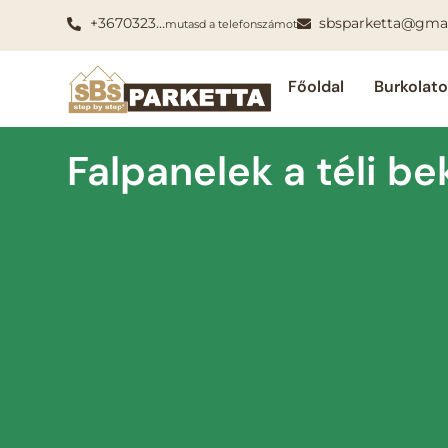
+3670323…
sbsparketta@gma
mutasd a telefonszámot
Főoldal
Burkolat
Falpanelek a téli b