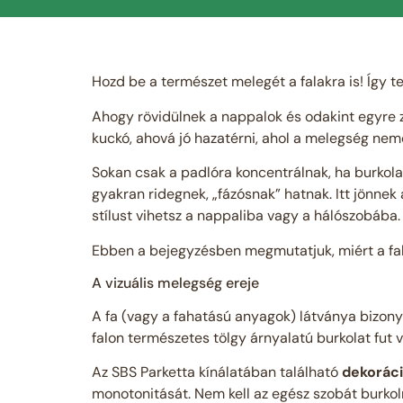
Hozd be a természet melegét a falakra is! Így t
Ahogy rövidülnek a nappalok és odakint egyre 
kuckó, ahová jó hazatérni, ahol a melegség ne
Sokan csak a padlóra koncentrálnak, ha burkolatr
gyakran ridegnek, „fázósnak” hatnak. Itt jönne
stílust vihetsz a nappaliba vagy a hálószobába.
Ebben a bejegyzésben megmutatjuk, miért a falp
A vizuális melegség ereje
A fa (vagy a fahatású anyagok) látványa bizonyí
falon természetes tölgy árnyalatú burkolat fut 
Az SBS Parketta kínálatában található
dekoráci
monotonitását. Nem kell az egész szobát burkol