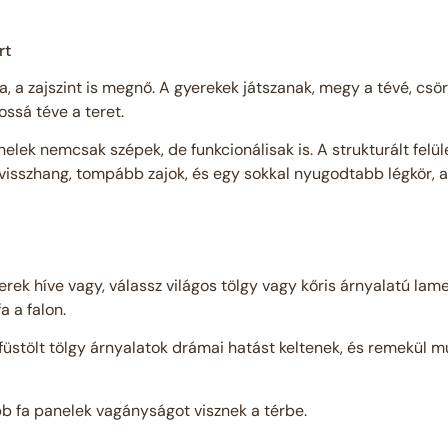
rt
a, a zajszint is megnő. A gyerekek játszanak, megy a tévé, cs
ossá téve a teret.
elek nemcsak szépek, de funkcionálisak is. A strukturált felül
isszhang, tompább zajok, és egy sokkal nyugodtabb légkör, 
terek híve vagy, válassz világos tölgy vagy kőris árnyalatú lame
a a falon.
füstölt tölgy árnyalatok drámai hatást keltenek, és remekül
b fa panelek vagányságot visznek a térbe.