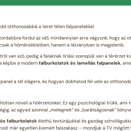
edd otthonosabbá a teret télen falpanelekkel
zordabbra fordul az idő, mindannyian arra vágyunk, hogy az o
mcsak a hőmérsékletben, hanem a látványban is megjelenik.
ól van szó, pedig a falaknak óriási szerepük van a térérzet ki
k a képbe a modern
falburkolatok és lamellás falpanelek
, ame
anel a tél slágere, és hogyan dobhatod fel vele az otthonod
tottan növeli a hőérzetünket. Ez egy pszichológiai trükk, ami 
végig, az agyad azonnal „melegnek” és „barátságosnak” könyveli
ós falburkolatok
élethű textúrájukkal és gazdag színvilágukka
nod: már egyetlen kiemelt falszakasz – mondjuk a TV mögött v