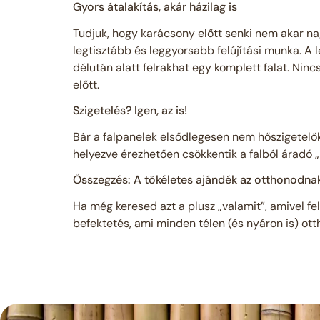
Gyors átalakítás, akár házilag is
Tudjuk, hogy karácsony előtt senki nem akar nag
legtisztább és leggyorsabb felújítási munka. A
délután alatt felrakhat egy komplett falat. Ninc
előtt.
Szigetelés? Igen, az is!
Bár a falpanelek elsődlegesen nem hőszigetelők,
helyezve érezhetően csökkentik a falból áradó „
Összegzés: A tökéletes ajándék az otthonodna
Ha még keresed azt a plusz „valamit”, amivel fe
befektetés, ami minden télen (és nyáron is) otth