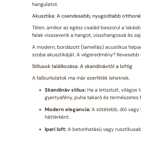
hangulatot.
Akusztika: A csendesebb, nyugodtabb otthoné
Télen, amikor az egész család beszorul a lakásb
falak visszaverik a hangot, visszhangossá és zaj
A modern, bordázott (lamellás) acustikus falpan
szoba akusztikáját. A végeredmény? Kevesebb v
Stílusok találkozása: A skandinávtól a loftig
A falburkolatok ma már ezerfélék lehetnek.
Skandináv stílus:
Ha a letisztult, világos 
gyertyafény, puha takaró és természetes f
Modern elegancia:
A sötétebb, dió vagy 
háttérként.
Ipari loft:
A betonhatású vagy rusztikusab