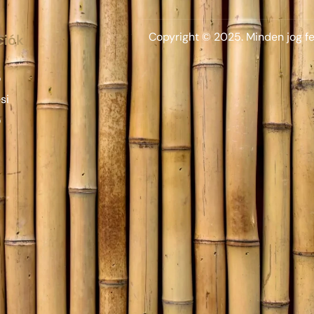
Copyright © 2025. Minden jog f
ciók
ó
si
ó