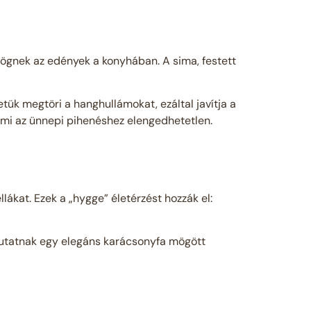
örögnek az edények a konyhában. A sima, festett
etük megtöri a hanghullámokat, ezáltal javítja a
ami az ünnepi pihenéshez elengedhetetlen.
llákat. Ezek a „hygge” életérzést hozzák el:
 mutatnak egy elegáns karácsonyfa mögött