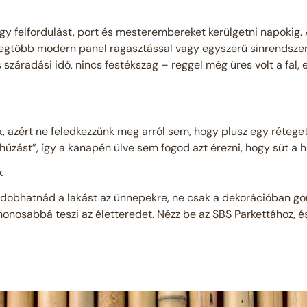
y felfordulást, port és mesterembereket kerülgetni napokig. A 
 legtöbb modern panel ragasztással vagy egyszerű sínrendsze
s száradási idő, nincs festékszag – reggel még üres volt a fal,
 azért ne feledkezzünk meg arról sem, hogy plusz egy réteget 
húzást”, így a kanapén ülve sem fogod azt érezni, hogy süt a 
k
ldobhatnád a lakást az ünnepekre, ne csak a dekorációban gon
onosabbá teszi az életteredet. Nézz be az SBS Parkettához, és v