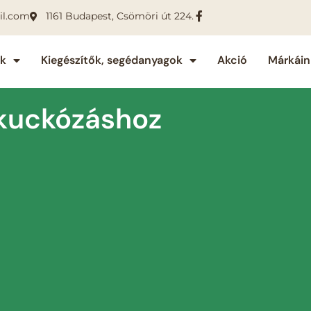
il.com
1161 Budapest, Csömöri út 224.
ok
Kiegészítők, segédanyagok
Akció
Márkáin
ekuckózáshoz