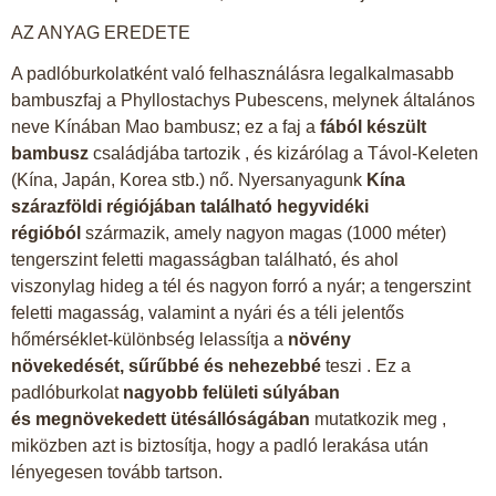
AZ ANYAG EREDETE
A padlóburkolatként való felhasználásra legalkalmasabb
bambuszfaj a Phyllostachys Pubescens, melynek általános
neve Kínában Mao bambusz; ez a faj a
fából készült
bambusz
családjába tartozik , és kizárólag a Távol-Keleten
(Kína, Japán, Korea stb.) nő. Nyersanyagunk
Kína
szárazföldi régiójában található hegyvidéki
régióból
származik, amely nagyon magas (1000 méter)
tengerszint feletti magasságban található, és ahol
viszonylag hideg a tél és nagyon forró a nyár; a tengerszint
feletti magasság, valamint a nyári és a téli jelentős
hőmérséklet-különbség lelassítja a
növény
növekedését, sűrűbbé és nehezebbé
teszi . Ez a
padlóburkolat
nagyobb felületi súlyában
és megnövekedett ütésállóságában
mutatkozik meg ,
miközben azt is biztosítja, hogy a padló lerakása után
lényegesen tovább tartson.