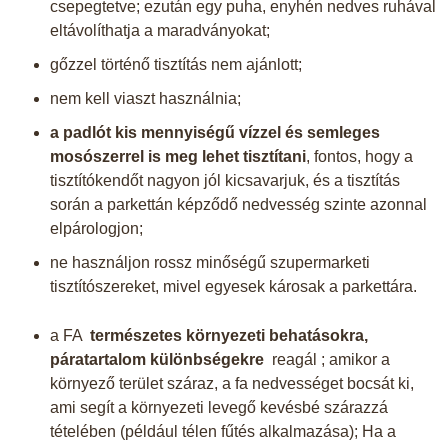
csepegtetve; ezután egy puha, enyhén nedves ruhával
eltávolíthatja a maradványokat;
gőzzel történő tisztítás nem ajánlott;
nem kell viaszt használnia;
a padlót kis mennyiségű vízzel és semleges
mosószerrel is meg lehet tisztítani
, fontos, hogy a
tisztítókendőt nagyon jól kicsavarjuk, és a tisztítás
során a parkettán képződő nedvesség szinte azonnal
elpárologjon;
ne használjon rossz minőségű szupermarketi
tisztítószereket, mivel egyesek károsak a parkettára.
a FA
természetes környezeti behatásokra,
páratartalom különbségekre
reagál ; amikor a
környező terület száraz, a fa nedvességet bocsát ki,
ami segít a környezeti levegő kevésbé szárazzá
tételében (például télen fűtés alkalmazása); Ha a