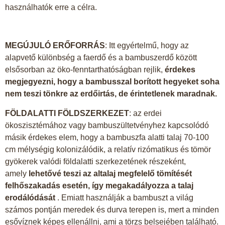
használhatók erre a célra.
MEGÚJULÓ ERŐFORRÁS
: Itt egyértelmű, hogy az
alapvető különbség a faerdő és a bambuszerdő között
elsősorban az öko-fenntarthatóságban rejlik,
érdekes
megjegyezni, hogy a bambusszal borított hegyeket soha
nem teszi tönkre az erdőirtás, de érintetlenek maradnak.
FÖLDALATTI FÖLDSZERKEZET
: az erdei
ökoszisztémához vagy bambuszültetvényhez kapcsolódó
másik érdekes elem, hogy a bambuszfa alatti talaj 70-100
cm mélységig kolonizálódik, a relatív rizómatikus és tömör
gyökerek valódi földalatti szerkezetének részeként,
amely
lehetővé teszi az altalaj megfelelő tömítését
felhőszakadás esetén, így megakadályozza a talaj
erodálódását
. Emiatt használják a bambuszt a világ
számos pontján meredek és durva terepen is, mert a minden
esővíznek képes ellenállni, ami a törzs belsejében található.