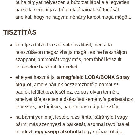
puha tárgyat helyezzen a bútorzat lábai alá; egyetlen
parketta sem bírja a bútorok lábainak súrlódását
anélkül, hogy ne hagyna néhány karcot maga mögött.
TISZTÍTÁS
kerülje a túlzott vízzel való tisztítást, mert a fa
hosszútávon megszívhatja magát, és ne használjon
szappant, ammóniát vagy más, nem fából készült
felületekre használt terméket;
ehelyett használja
a megfelelő LOBA/BONA Spray
Mop-ot,
amely nálunk beszerezhető a bambusz
padlók felületkezeléséhez; ez egy olyan termék,
amelyet kifejezetten előkészített keményfa parkettához
terveztek; ne hígítsuk, hanem használjuk tisztán;
ha bármilyen olaj, festék, rúzs, tinta, kátrányfolt vagy
bármi más szennyezi a parkettát, azonnal távolítsa el
mindezt
egy csepp alkohollal
egy száraz ruhára