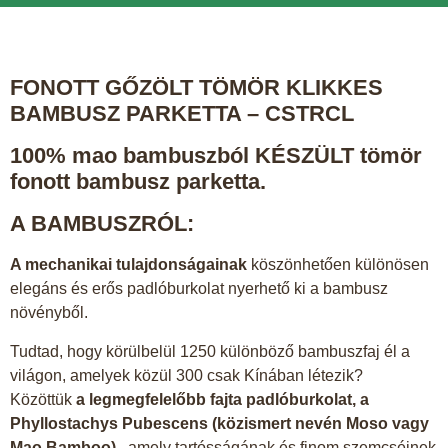
FONOTT GŐZÖLT TÖMÖR KLIKKES
BAMBUSZ PARKETTA – CSTRCL
100% mao bambuszból KÉSZÜLT tömör
fonott bambusz parketta.
A BAMBUSZRÓL
:
A mechanikai tulajdonságainak
köszönhetően különösen
elegáns és erős padlóburkolat nyerhető ki a bambusz
növényből.
Tudtad, hogy körülbelül 1250 különböző bambuszfaj él a
világon, amelyek közül 300 csak Kínában létezik?
Közöttük
a legmegfelelőbb fajta padlóburkolat, a
Phyllostachys Pubescens (közismert nevén Moso vagy
Mao Bamboo)
, amely tartósságának és finom szemcséinek