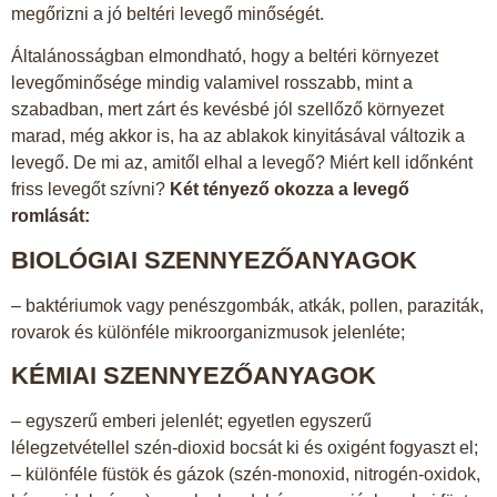
megőrizni a jó beltéri levegő minőségét.
Általánosságban elmondható, hogy a beltéri környezet
levegőminősége mindig valamivel rosszabb, mint a
szabadban, mert zárt és kevésbé jól szellőző környezet
marad, még akkor is, ha az ablakok kinyitásával változik a
levegő. De mi az, amitől elhal a levegő? Miért kell időnként
friss levegőt szívni?
Két tényező okozza a levegő
romlását:
BIOLÓGIAI SZENNYEZŐANYAGOK
– baktériumok vagy penészgombák, atkák, pollen, paraziták,
rovarok és különféle mikroorganizmusok jelenléte;
KÉMIAI SZENNYEZŐANYAGOK
– egyszerű emberi jelenlét; egyetlen egyszerű
lélegzetvétellel szén-dioxid bocsát ki és oxigént fogyaszt el;
– különféle füstök és gázok (szén-monoxid, nitrogén-oxidok,