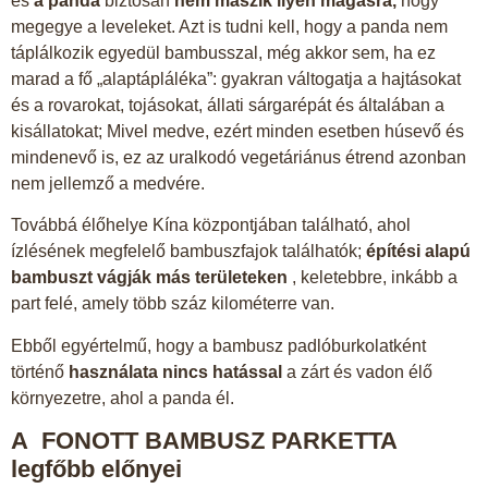
és
a panda
biztosan
nem mászik ilyen magasra,
hogy
megegye a leveleket. Azt is tudni kell, hogy a panda nem
táplálkozik egyedül bambusszal, még akkor sem, ha ez
marad a fő „alaptápláléka”: gyakran váltogatja a hajtásokat
és a rovarokat, tojásokat, állati sárgarépát és általában a
kisállatokat; Mivel medve, ezért minden esetben húsevő és
mindenevő is, ez az uralkodó vegetáriánus étrend azonban
nem jellemző a medvére.
Továbbá élőhelye Kína központjában található, ahol
ízlésének megfelelő bambuszfajok találhatók;
építési alapú
bambuszt vágják más területeken
, keletebbre, inkább a
part felé, amely több száz kilométerre van.
Ebből egyértelmű, hogy a bambusz padlóburkolatként
történő
használata nincs hatással
a zárt és vadon élő
környezetre, ahol a panda él.
A FONOTT BAMBUSZ PARKETTA
legfőbb előnyei