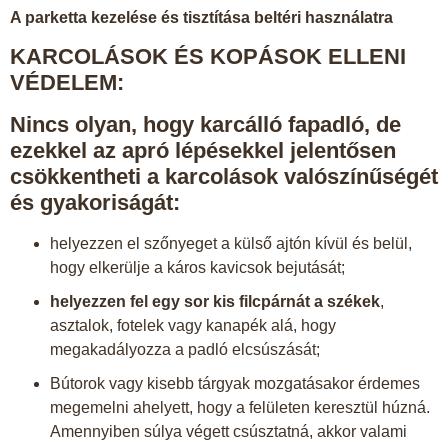
A parketta kezelése és tisztítása beltéri használatra
KARCOLÁSOK ÉS KOPÁSOK ELLENI
VÉDELEM:
Nincs olyan, hogy karcálló fapadló, de
ezekkel az apró lépésekkel jelentősen
csökkentheti a karcolások valószínűségét
és gyakoriságát:
helyezzen el szőnyeget a külső ajtón kívül és belül,
hogy elkerülje a káros kavicsok bejutását;
helyezzen fel egy sor kis filcpárnát a székek
,
asztalok, fotelek vagy kanapék alá, hogy
megakadályozza a padló elcsúszását;
Bútorok vagy kisebb tárgyak mozgatásakor érdemes
megemelni ahelyett, hogy a felületen keresztül húzná.
Amennyiben súlya végett csúsztatná, akkor valami