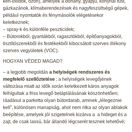
kén-oxidok, ózon), amelyek a dohány, gyapjú, konyhai füst,
gázkazánok, klímaberendezések és nagyfeszültségű gépek,
például nyomtatók és fénymásolók elégetésekor
keletkeznek;
– spray-k és különféle peszticidek;
– Bútorokból, gyantákból, ragasztókból, építőanyagokból,
tisztítószerekből és festékekből kibocsátott szerves illékony
szerves vegyületek (VOC).
HOGYAN VÉDED MAGAD?
– a legjobb megoldás
a helyiségek rendszeres és
megfelelő szellőztetése
; a helyiségek levegőjének
változása miatt az idők során keletkezett káros anyagok
felhígultak a friss levegő betáplálásának köszönhetően;
ráadásul a parketta olyan bútordarab, aminek „lélegeznie
kell”, különösen manapság, ahol nem ritka az olyan ablakok
beépítése, amelyek jól szigetelnek kizárva a a hideget és a
zajt, de csak lassú, bár állandó légcserét tesznek lehetővé;