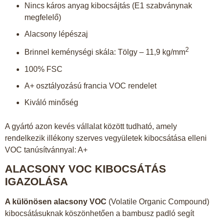
Nincs káros anyag kibocsájtás (E1 szabványnak
megfelelő)
Alacsony lépészaj
2
Brinnel keménységi skála: Tölgy – 11,9 kg/mm
100% FSC
A+ osztályozású francia VOC rendelet
Kiváló minőség
A gyártó azon kevés vállalat között tudható, amely
rendelkezik illékony szerves vegyületek kibocsátása elleni
VOC tanúsítvánnyal: A+
ALACSONY VOC KIBOCSÁTÁS
IGAZOLÁSA
A különösen alacsony VOC
(Volatile Organic Compound)
kibocsátásuknak köszönhetően a bambusz padló segít