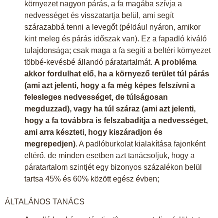
környezet nagyon párás, a fa magába szívja a
nedvességet és visszatartja belül, ami segít
szárazabbá tenni a levegőt (például nyáron, amikor
kint meleg és párás időszak van). Ez a fapadló kiváló
tulajdonsága; csak maga a fa segíti a beltéri környezet
többé-kevésbé állandó páratartalmát.
A probléma
akkor fordulhat elő, ha a környező terület túl párás
(ami azt jelenti, hogy a fa még képes felszívni a
felesleges nedvességet, de túlságosan
megduzzad), vagy ha túl száraz (ami azt jelenti,
hogy a fa továbbra is felszabadítja a nedvességet,
ami arra készteti, hogy kiszáradjon és
megrepedjen)
. A padlóburkolat kialakítása fajonként
eltérő, de minden esetben azt tanácsoljuk, hogy a
páratartalom szintjét egy bizonyos százalékon belül
tartsa 45% és 60% között egész évben;
ÁLTALÁNOS TANÁCS