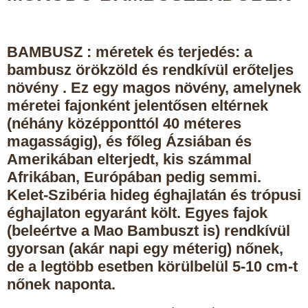
BAMBUSZ
: méretek és terjedés: a
bambusz örökzöld
és rendkívül erőteljes
növény
. Ez egy magos növény, amelynek
méretei fajonként jelentősen eltérnek
(néhány középponttól 40 méteres
magasságig), és főleg Ázsiában és
Amerikában elterjedt, kis számmal
Afrikában, Európában pedig semmi.
Kelet-Szibéria hideg éghajlatán és trópusi
éghajlaton egyaránt költ. Egyes fajok
(beleértve a Mao Bambuszt is) rendkívül
gyorsan (akár napi egy méterig) nőnek,
de a legtöbb esetben körülbelül 5-10 cm-t
nőnek naponta.