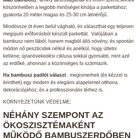
köszönhetően a legjobb minőséget kínálja a parkettához;
gyakorta 20 méter magas és 25-30 cm átmérőjű.
Mindössze öt éven belül vágható, és választhat egy teljesen
megújuló erőforrásból készült parkettát. Valójában a
bambusz nem fából, hanem magból álló növény, és spontán
módon nő peszticidek nélkül és anélkül, hogy ültetni
kellene; újranövekedési ciklusa sokkal gyorsabb, mint azé
az erdőké, ahonnan a közönséges fa származik.
Ha bambusz padlót választ
, megismerheti (és kézzel is
érintheti) egy modern és elegáns alapelemet otthona
dekorációjához, és a professzionális térhez is.
KÖRNYEZETÜNK VÉDELME:
NÉHÁNY SZEMPONT AZ
ÖKOSZISZTÉMAKÉNT
MŰKÖDŐ BAMBUSZERDŐBEN