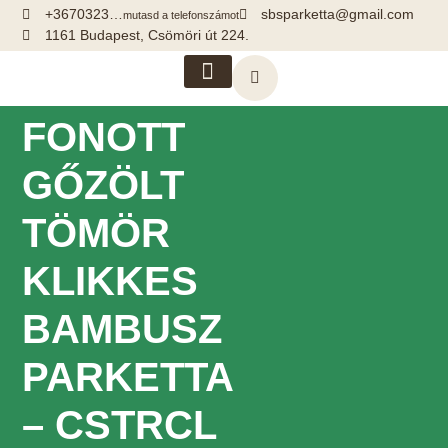
+3670323…
sbsparketta@gmail.com
mutasd a telefonszámot
1161 Budapest, Csömöri út 224.
Kiegészítők, segédanyagok
FONOTT
GŐZÖLT
TÖMÖR
KLIKKES
BAMBUSZ
PARKETTA
– CSTRCL