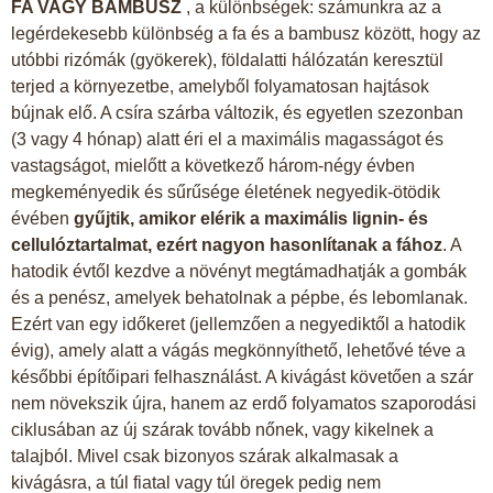
FA VAGY BAMBUSZ
, a különbségek: számunkra az a
legérdekesebb különbség a fa és a bambusz között, hogy az
utóbbi rizómák (gyökerek), földalatti hálózatán keresztül
terjed a környezetbe, amelyből folyamatosan hajtások
bújnak elő. A csíra szárba változik, és egyetlen szezonban
(3 vagy 4 hónap) alatt éri el a maximális magasságot és
vastagságot, mielőtt a következő három-négy évben
megkeményedik és sűrűsége életének negyedik-ötödik
évében
gyűjtik, amikor elérik a maximális lignin- és
cellulóztartalmat, ezért nagyon hasonlítanak a fához
. A
hatodik évtől kezdve a növényt megtámadhatják a gombák
és a penész, amelyek behatolnak a pépbe, és lebomlanak.
Ezért van egy időkeret (jellemzően a negyediktől a hatodik
évig), amely alatt a vágás megkönnyíthető, lehetővé téve a
későbbi építőipari felhasználást. A kivágást követően a szár
nem növekszik újra, hanem az erdő folyamatos szaporodási
ciklusában az új szárak tovább nőnek, vagy kikelnek a
talajból. Mivel csak bizonyos szárak alkalmasak a
kivágásra, a túl fiatal vagy túl öregek pedig nem