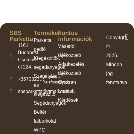
SBS
Termékek
Fontos
Copyright
Parketta
információk
Parketta,
1161
Vásárlói
©
padló
Budapest,
tájékoztató
2025.
Kiegészítők,
Csömöri
Adatkezelési
Minden
út 224.
segédanyagok
tájékoztató
jog
Szegélyléc
mutasd a
+3670323…
Gyakran
telefonszámot
fenntartva
és
Ismételt
sbsparketta@gmail.com
kiegészítői
Kérdések
Segédanyagok
Beltéri
falburkolat
WPC