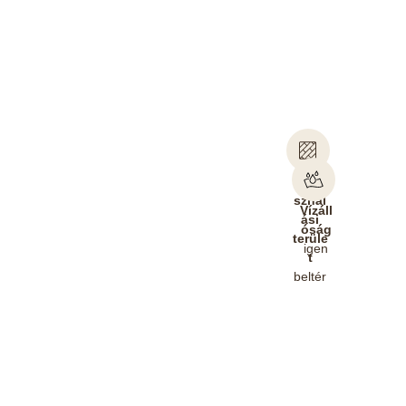
Felha
sznál
Vízáll
ási
óság
terüle
igen
t
beltér