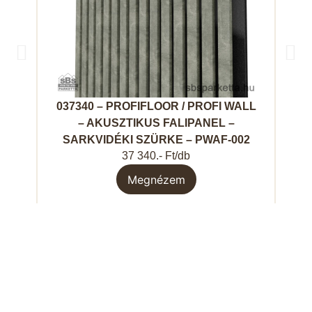
037340 – PROFIFLOOR / PROFI WALL
01
– AKUSZTIKUS FALIPANEL –
D
SARKVIDÉKI SZÜRKE – PWAF-002
37 340.- Ft/db
Megnézem
SBS
Termékek
Fontos