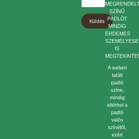
MEGRENDEL
SZÍNŰ
PADLÓT
MINDIG
ÉRDEMES
SZEMÉLYES
IS
MEGTEKINTEN
A weben
talált
padló
színe,
mindig
eltérhet a
padló
valós
színétől,
ezért