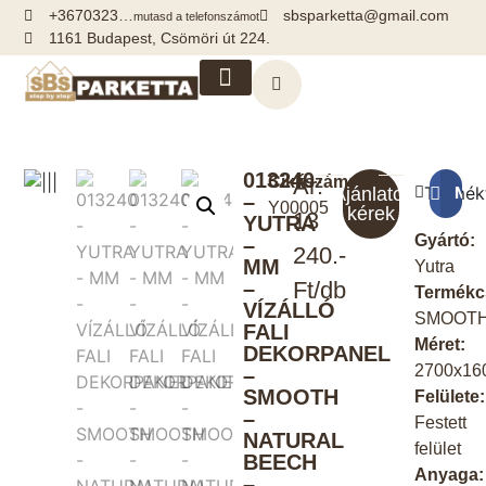
+3670323…
sbsparketta@gmail.com
mutasd a telefonszámot
1161 Budapest, Csömöri út 224.
Kiegészítők, segédanyagok
013240
Cikkszám:
Ár:
Termék
Meg
Ajánlatot
–
Y00005
kérek
13
YUTRA
Gyártó:
–
240.-
MM
Yutra
–
Ft/db
Termékc
VÍZÁLLÓ
SMOOT
FALI
Méret:
DEKORPANEL
2700x16
–
SMOOTH
Felülete:
–
Festett
NATURAL
felület
BEECH
Anyaga:
–