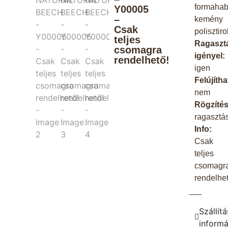
formahabo
Y00005
–
kemény
Csak
polisztir
teljes
Ragaszt
csomagra
igényel:
rendelhető!
igen
Felújítha
nem
Rögzítés
ragasztá
Info:
Csak
teljes
csomagr
rendelhet
Szállítá
inform