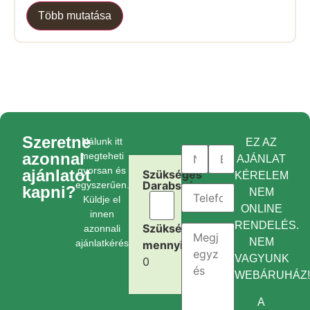
Több mutatása
Szeretne
Nálunk itt
EZ AZ
azonnal
megteheti
AJÁNLAT
gyorsan és
ajánlatot
Szükséges
KÉRELEM
Darabszám:
egyszerűen.
kapni?
NEM
Küldje el
ONLINE
innen
RENDELÉS.
Szükséges
azonnali
NEM
ajánlatkérését.
mennyiség:
VAGYUNK
0
WEBÁRUHÁZ
A