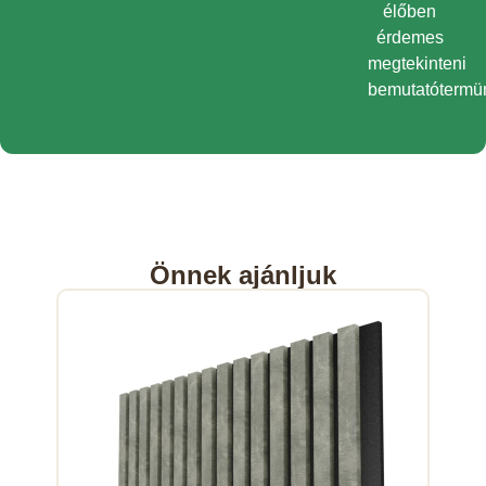
élőben
érdemes
megtekinteni
bemutatótermü
Önnek ajánljuk