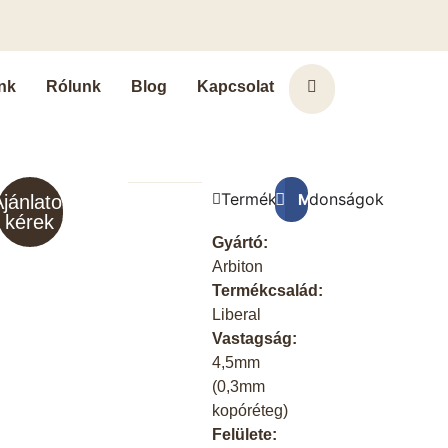
nk
Rólunk
Blog
Kapcsolat
Terméktulajdonságok
Megosztás a Faceb
jánlatot
kérek
Gyártó:
Arbiton
Termékcsalád:
Liberal
Vastagság:
4,5mm
(0,3mm
kopóréteg)
Felülete: