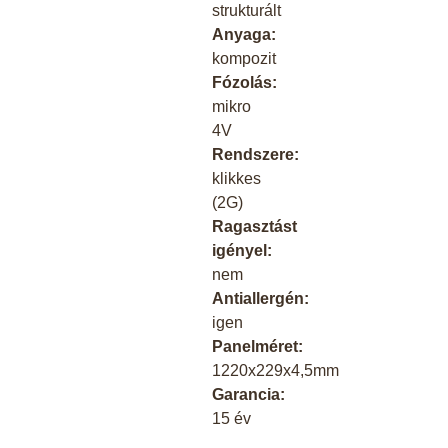
strukturált
Anyaga:
kompozit
Fózolás:
mikro
4V
Rendszere:
klikkes
(2G)
Ragasztást
igényel:
nem
Antiallergén:
igen
Panelméret:
1220x229x4,5mm
Garancia:
15 év