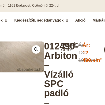
om
1161 Budapest, Csömöri út 224.
ok
Kiegészítők, segédanyagok
Akció
Márkái
012490-
Cikkszám:
Ár:
Ár:
A
CL106
13
12
Arbiton
190.-/m²
490.-/m²
–
Vízálló
SPC
padló
–