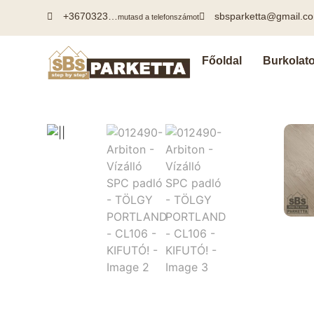
+3670323…
sbsparketta@gmail.c
mutasd a telefonszámot
Főoldal
Burkolat