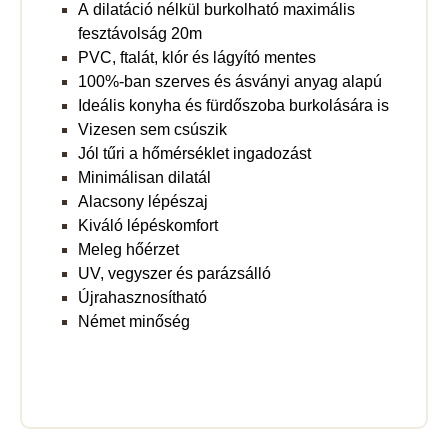
A dilatáció nélkül burkolható maximális
fesztávolság 20m
PVC, ftalát, klór és lágyító mentes
100%-ban szerves és ásványi anyag alapú
Ideális konyha és fürdőszoba burkolására is
Vizesen sem csúszik
Jól tűri a hőmérséklet ingadozást
Minimálisan dilatál
Alacsony lépészaj
Kiváló lépéskomfort
Meleg hőérzet
UV, vegyszer és parázsálló
Újrahasznosítható
Német minőség