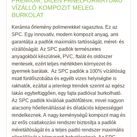
PRÉMIUM, DILEN PANELFORMÁTUMÚ
VÍZÁLLÓ KOMPOZIT MELEG
BURKOLAT
Kerámia őrlemény polimerekkel ragasztva. Ez az
SPC. Egy innovatív, modern kompozit anyag, ami
garantálja a padlók maximális tartósságát, méret- és
vízállóságát. Az SPC padlók természetes
anyagokból készülnek, PVC, ftalát és oldószer
mentesek, ezért teljes mértékben környezet és
gyermek barátak. Az SPC padlók a 100% vízállóság
miatt fürdőszobába és egyéb vizes helyiségbe is
rakhatók, ezáltal a jelenlegi trendek szerint az egész
lakás egybefüggően, egy fajta padlóval burkolható.
Az SPC padlók kiválóak padlófűtésre, mivel nagyon
alacsony hőellenállással és dilatációs képességgel
rendelkeznek. A nagy keménységű kompozit mag és
az erős csatlakozási rendszer biztosítja a padlók
méretállóságát és a teljes padló rendszer maximális