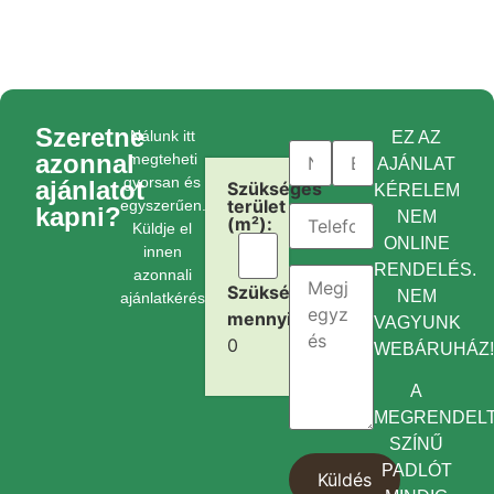
Szeretne
Nálunk itt
EZ AZ
azonnal
megteheti
AJÁNLAT
gyorsan és
ajánlatot
Szükséges
KÉRELEM
terület
egyszerűen.
kapni?
NEM
(m²):
Küldje el
ONLINE
innen
RENDELÉS.
azonnali
Szükséges
NEM
ajánlatkérését.
mennyiség:
VAGYUNK
0
WEBÁRUHÁZ
A
MEGRENDEL
SZÍNŰ
PADLÓT