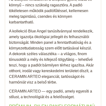
könnyű – nincs szükség ragasztóra. A padló
tökéletesen működik padlófűtéssel, kellemesen
meleg tapintású, csendes és könnyen
karbantartható.
A kollekció Blue Angel tanúsítvánnyal rendelkezik,
amely igazolja ökológiai jellegét és felhasználói
biztonságát. Minden panel a fenntarthatóság és a
környezettudatosság szem előtt tartásával készül.
A dekorok széles választéka – a világos, finom
tónusoktól a mély és kifejező tölgyfákig – lehetővé
teszi, hogy a padlót bármilyen térhez igazítsa. Akár
otthont, irodát vagy kereskedelmi területet díszít, a
CERAMIN ARTEO eleganciát, tartósságot és
harmóniát visz a belső térbe.
CERAMIN ARTEO — egy padló, amely egyesíti a
stílust, a technológiát és a felelősséget.