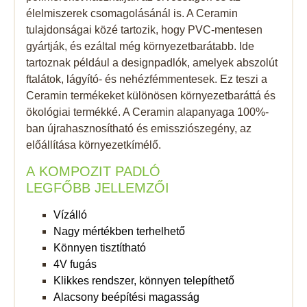
élelmiszerek csomagolásánál is. A Ceramin
tulajdonságai közé tartozik, hogy PVC-mentesen
gyártják, és ezáltal még környezetbarátabb. Ide
tartoznak például a designpadlók, amelyek abszolút
ftalátok, lágyító- és nehézfémmentesek. Ez teszi a
Ceramin termékeket különösen környezetbaráttá és
ökológiai termékké. A Ceramin alapanyaga 100%-
ban újrahasznosítható és emissziószegény, az
előállítása környezetkímélő.
A KOMPOZIT PADLÓ
LEGFŐBB JELLEMZŐI
Vízálló
Nagy mértékben terhelhető
Könnyen tisztítható
4V fugás
Klikkes rendszer, könnyen telepíthető
Alacsony beépítési magasság