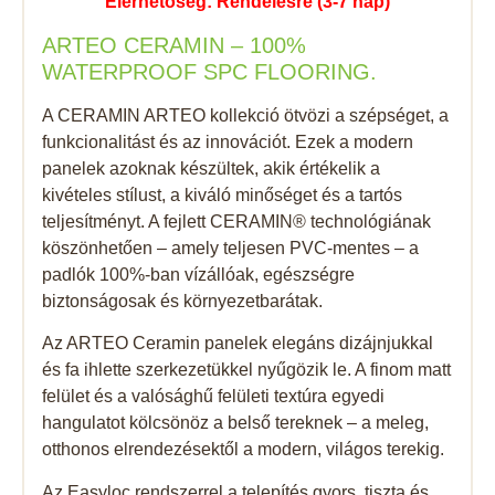
Elérhetőség: Rendelésre (3-7 nap)
ARTEO CERAMIN – 100%
WATERPROOF SPC FLOORING.
A CERAMIN ARTEO kollekció ötvözi a szépséget, a
funkcionalitást és az innovációt. Ezek a modern
panelek azoknak készültek, akik értékelik a
kivételes stílust, a kiváló minőséget és a tartós
teljesítményt. A fejlett CERAMIN® technológiának
köszönhetően – amely teljesen PVC-mentes – a
padlók 100%-ban vízállóak, egészségre
biztonságosak és környezetbarátak.
Az ARTEO Ceramin panelek elegáns dizájnjukkal
és fa ihlette szerkezetükkel nyűgözik le. A finom matt
felület és a valósághű felületi textúra egyedi
hangulatot kölcsönöz a belső tereknek – a meleg,
otthonos elrendezésektől a modern, világos terekig.
Az Easyloc rendszerrel a telepítés gyors, tiszta és