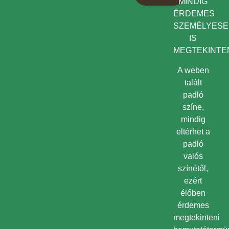
MINDIG
ÉRDEMES
SZEMÉLYES
IS
MEGTEKINTEN
A weben
talált
padló
színe,
mindig
eltérhet a
padló
valós
színétől,
ezért
élőben
érdemes
megtekinteni