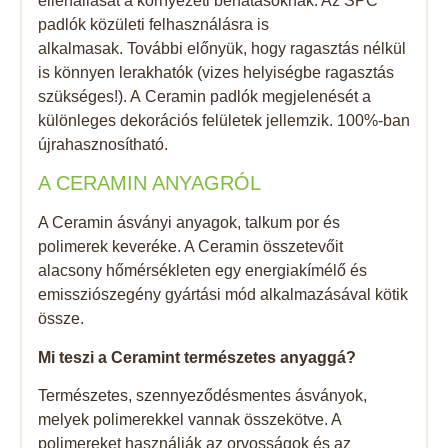
ellenállását a környezeti behatásoknak. Az SPC
padlók közületi felhasználásra is
alkalmasak. További előnyük, hogy ragasztás nélkül
is könnyen lerakhatók (vizes helyiségbe ragasztás
szükséges!). A Ceramin padlók megjelenését a
különleges dekorációs felületek jellemzik. 100%-ban
újrahasznosítható.
A CERAMIN ANYAGRÓL
A Ceramin ásványi anyagok, talkum por és
polimerek keveréke. A Ceramin összetevőit
alacsony hőmérsékleten egy energiakímélő és
emissziószegény gyártási mód alkalmazásával kötik
össze.
Mi teszi a Ceramint természetes anyaggá?
Természetes, szennyeződésmentes ásványok,
melyek polimerekkel vannak összekötve. A
polimereket használják az orvosságok és az