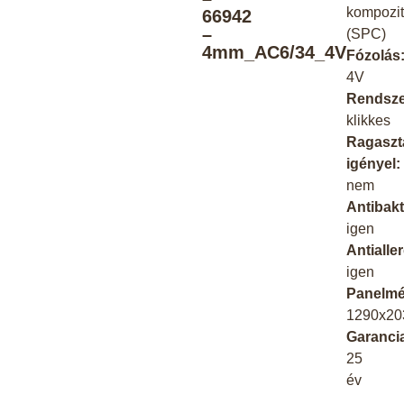
kompozi
66942
–
(SPC)
4mm_AC6/34_4V
Fózolás
4V
Rendsze
klikkes
Ragaszt
igényel:
nem
Antibakt
igen
Antialle
igen
Panelmé
1290x2
Garanci
25
év