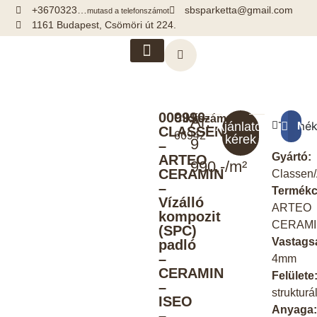
+3670323…
sbsparketta@gmail.com
mutasd a telefonszámot
1161 Budapest, Csömöri út 224.
Kiegészítők, segédanyagok
009990-
Cikkszám:
Ár:
Termék
Meg
Ajánlatot
CLASSEN
66942
kérek
9
–
Gyártó:
ARTEO
990.-/m²
CERAMIN
Classen/
–
Termékc
Vízálló
ARTEO
kompozit
CERAM
(SPC)
Vastags
padló
–
4mm
CERAMIN
Felülete
–
strukturál
ISEO
Anyaga
–