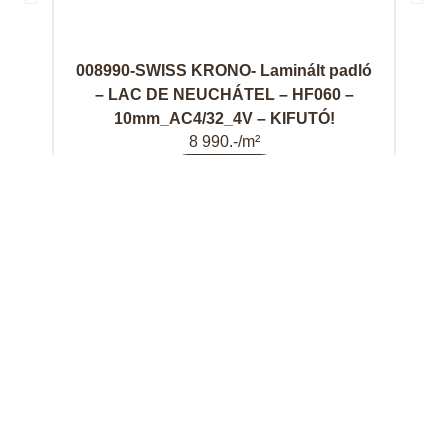
008990-SWISS KRONO- Laminált padló
0
– LAC DE NEUCHÁTEL – HF060 –
10mm_AC4/32_4V – KIFUTÓ!
8 990.-/m²
Megnézem
SBS
Termékek
Fontos
Copyright
Parketta
információk
Parketta,
1161
Vásárlói
©
padló
Budapest,
tájékoztató
2025.
Kiegészítők,