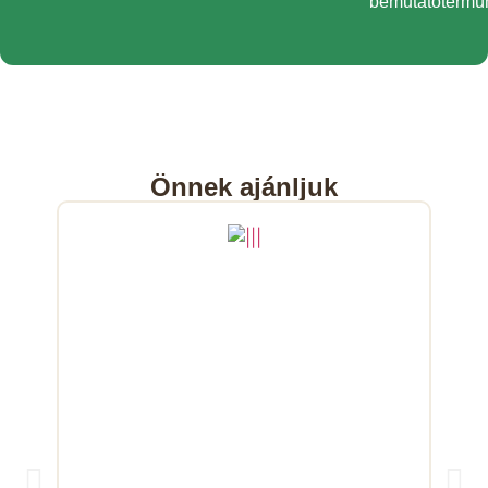
bemutatótermü
Önnek ajánljuk