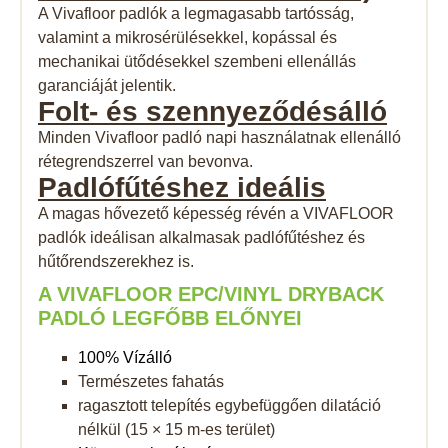
A Vivafloor padlók a legmagasabb tartósság,
valamint a mikrosérülésekkel, kopással és
mechanikai ütődésekkel szembeni ellenállás
garanciáját jelentik.
Folt- és
szennyeződésálló
Minden Vivafloor padló napi használatnak ellenálló
rétegrendszerrel van bevonva.
Padlófűtéshez
ideális
A magas hővezető képesség révén a VIVAFLOOR
padlók ideálisan alkalmasak padlófűtéshez és
hűtőrendszerekhez is.
A VIVAFLOOR EPC/VINYL DRYBACK
PADLÓ LEGFŐBB ELŐNYEI
100% Vízálló
Természetes fahatás
ragasztott telepítés egybefüggően dilatáció
nélkül (15 × 15 m-es terület)