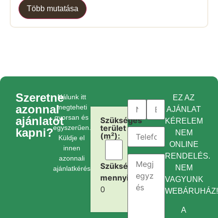
Több mutatása
Szeretne
Nálunk itt
EZ AZ
azonnal
megteheti
AJÁNLAT
gyorsan és
ajánlatot
Szükséges
KÉRELEM
terület
egyszerűen.
kapni?
NEM
(m²):
Küldje el
ONLINE
innen
RENDELÉS.
azonnali
Szükséges
NEM
ajánlatkérését.
mennyiség:
VAGYUNK
0
WEBÁRUHÁZ
A