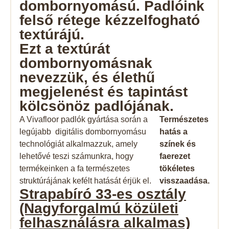
dombornyomású. Padlóink ​​
felső rétege kézzelfogható
textúrájú.
Ezt a textúrát
dombornyomásnak
nevezzük, és élethű
megjelenést és tapintást
kölcsönöz padlójának.
A Vivafloor padlók gyártása során a
Természetes
legújabb digitális dombornyomásu
hatás a
technológiát alkalmazzuk, amely
színek és
lehetővé teszi számunkra, hogy
faerezet
termékeinken a fa természetes
tökéletes
struktúrájának kefélt hatását érjük el.
visszaadása.
Strapabíró 33-es
osztály
(Nagyforgalmú közületi
felhasználásra alkalmas)