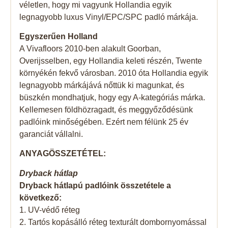
véletlen, hogy mi vagyunk Hollandia egyik
legnagyobb luxus Vinyl/EPC/SPC padló márkája.
Egyszerűen Holland
A Vivafloors 2010-ben alakult Goorban,
Overijsselben, egy Hollandia keleti részén, Twente
környékén fekvő városban. 2010 óta Hollandia egyik
legnagyobb márkájává nőttük ki magunkat, és
büszkén mondhatjuk, hogy egy A-kategóriás márka.
Kellemesen földhözragadt, és meggyőződésünk
padlóink ​​minőségében. Ezért nem félünk 25 év
garanciát vállalni.
ANYAGÖSSZETÉTEL:
Dryback hátlap
Dryback hátlapú padlóink ​​összetétele a
következő:
1. UV-védő réteg
2. Tartós kopásálló réteg texturált dombornyomással