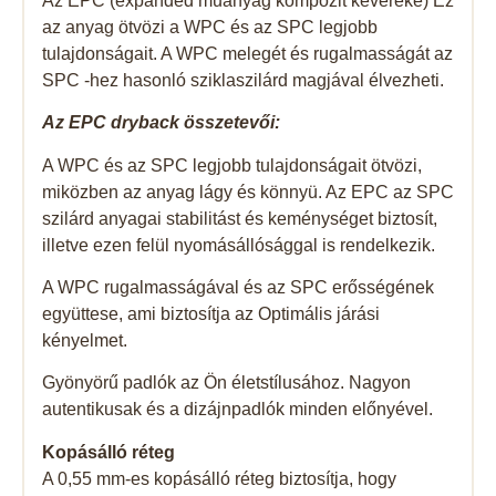
Az EPC (expanded műanyag kompozit keveréke) Ez
az anyag ötvözi a WPC és az SPC legjobb
tulajdonságait. A WPC melegét és rugalmasságát az
SPC -hez hasonló sziklaszilárd magjával élvezheti.
Az EPC dryback összetevői:
A WPC és az SPC legjobb tulajdonságait ötvözi,
miközben az anyag lágy és könnyü. Az EPC az SPC
szilárd anyagai stabilitást és keménységet biztosít,
illetve ezen felül nyomásállósággal is rendelkezik.
A WPC rugalmasságával és az SPC erősségének
együttese, ami biztosítja az Optimális járási
kényelmet.
Gyönyörű padlók az Ön életstílusához. Nagyon
autentikusak és a dizájnpadlók minden előnyével.
Kopásálló réteg
A 0,55 mm-es kopásálló réteg biztosítja, hogy