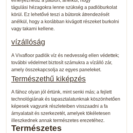
elhelyezhetsz a padlón, anélkül, hogy
tágulási hézagokra lenne szükség a padlóburkolat
körül. Ez lehetővé teszi a bútorok átrendezését
anélkül, hogy a korábban kivágott részeket burkolni
vagy takarni kellene.
vízállóság​
A Vivafloor padlók víz és nedvesség ellen védettek;
további védelmet biztosít számukra a vízálló zár,
amely összekapcsolja az egyes paneleket.
Természethű kiképzés
A fához olyan jól értünk, mint senki más; a fejlett
technológiának és tapasztalatunknak köszönhetően
képesek vagyunk részleteiben visszaadni a fa
árnyalatait és szerkezetét, amelyek tökéletesen
illeszkednek annak természetes erezetéhez.
Természetes