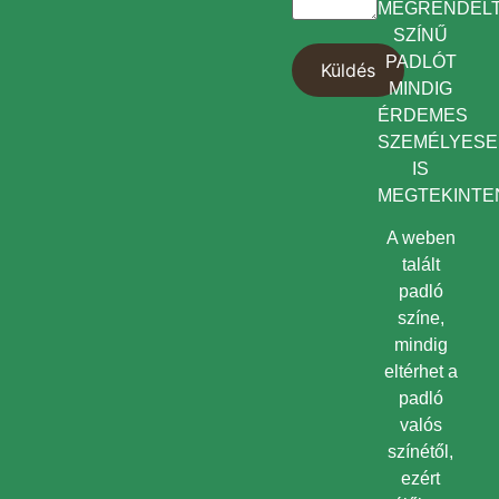
MEGRENDEL
SZÍNŰ
PADLÓT
MINDIG
ÉRDEMES
SZEMÉLYES
IS
MEGTEKINTEN
A weben
talált
padló
színe,
mindig
eltérhet a
padló
valós
színétől,
ezért