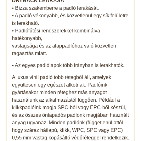
DRYBACK LEARÁSA
• Bízza szakemberre a padló lerakását.
• A padló vékonyabb, és közvetlenül egy sík felületre
is lerakható.
• Padlófűtési rendszerekkel kombinálva
hatékonyabb,
vastagsága és az alappadlóhoz való közvetlen
ragasztás miatt.
• Az egyes padlólapok több irányban is lerakhatók.
A luxus vinil padló több rétegből áll, amelyek
együttesen egy egészet alkotnak. Padlóink ​​
gyártásakor minden réteghez más anyagot
használunk az alkalmazástól függően. Például a
klikkpadlóink ​​magja SPC-ből vagy EPC-ből készül,
és az összes öntapadós padlónk magjában használt
anyag ugyanaz. Minden padlónk (függetlenül attól,
hogy száraz hátlapú, klikk, WPC, SPC vagy EPC)
0,55 mm vastag kopásálló védőréteggel rendelkezik.