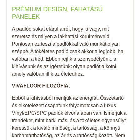
PRÉMIUM DESIGN, FAHATÁSÚ
PANELEK
A padlód sokat elárul arról, hogy ki vagy, mit
szeretsz és milyen a lakhatási körülményeid.
Pontosan ez teszi a padlókkal való munkát olyan
széppé. A tökéletes padló csak akkor a legjobb, ha
valóban a tiéd. Ebben rejlik a szenvedélyünk, a
kihívásunk és az ígéretünk: olyan padlót alkotni,
amely valóban illik az életedhez.
VIVAFLOOR FILOZÓFIA:
Ebből a kihívásból merítjük az energiát. Összetartó
és elkötelezett csapatunk folyamatosan a luxus
Vinyl/EPC/SPC padlók élvonalában van. Ismerjük a
trendeket, mint bárki más, és a tökéletes egyensúlyt
keressük a kiváló minőség, a tartósság, a könnyű
karbantarthatóság, az ár és a tartósság között. Nem