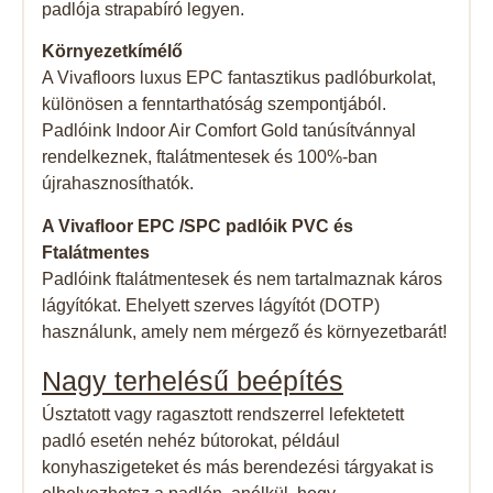
padlója strapabíró legyen.
Környezetkímélő
A Vivafloors luxus EPC fantasztikus padlóburkolat,
különösen a fenntarthatóság szempontjából.
Padlóink Indoor Air Comfort Gold tanúsítvánnyal
rendelkeznek, ftalátmentesek és 100%-ban
újrahasznosíthatók.
A Vivafloor EPC /SPC padlóik PVC és
Ftalátmentes
Padlóink ​​ftalátmentesek és nem tartalmaznak káros
lágyítókat. Ehelyett szerves lágyítót (DOTP)
használunk, amely nem mérgező és környezetbarát!
Nagy terhelésű beépítés
Úsztatott vagy ragasztott rendszerrel lefektetett
padló esetén nehéz bútorokat, például
konyhaszigeteket és más berendezési tárgyakat is