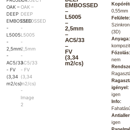
Kopórét
EMBOSSED
–
0,55mm
L5005
Felülete
–
Szinkron
2,5mm
(3D)
–
Anyaga
AC5/33
–
kompozi
FV
Fózolás
(3,34
nem
m2/cs)
Rendsze
Ragaszt
Ragaszt
igényel:
igen
Info:
Fahatás
Antialle
igen
Panelmé