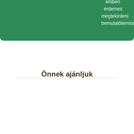
élőben
érdemes
megtekinteni
bemutatótermü
Önnek ajánljuk