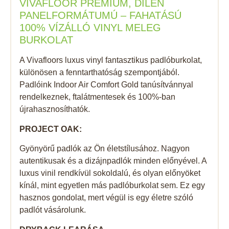
VIVAFLOOR PRÉMIUM, DILEN
PANELFORMÁTUMÚ – FAHATÁSÚ
100% VÍZÁLLÓ VINYL MELEG
BURKOLAT
A Vivafloors luxus vinyl fantasztikus padlóburkolat,
különösen a fenntarthatóság szempontjából.
Padlóink Indoor Air Comfort Gold tanúsítvánnyal
rendelkeznek, ftalátmentesek és 100%-ban
újrahasznosíthatók.
PROJECT OAK:
Gyönyörű padlók az Ön életstílusához. Nagyon
autentikusak és a dizájnpadlók minden előnyével. A
luxus vinil rendkívül sokoldalú, és olyan előnyöket
kínál, mint egyetlen más padlóburkolat sem. Ez egy
hasznos gondolat, mert végül is egy életre szóló
padlót vásárolunk.