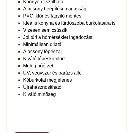
Könnyen tisztítható
Alacsony beépítési magasság
PVC, klór és lágyító mentes
Ideális konyha és fürdőszoba burkolására is
Vizesen sem csúszik
Jól tűri a hőmérséklet ingadozást
Minimálisan dilatál
Alacsony lépészaj
Kiváló lépéskomfort
Meleg hőérzet
UV, vegyszer és parázs álló
Kőburkolat megjelenés
Újrahasznosítható
Kiváló minőség