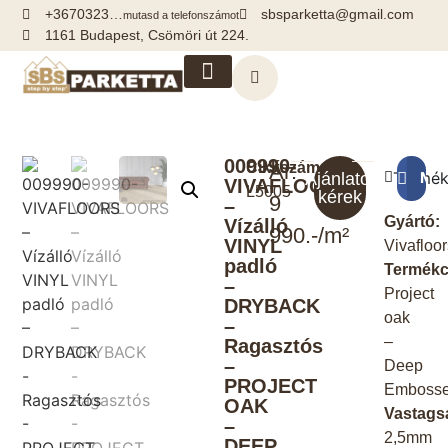
+3670323…
sbsparketta@gmail.com
mutasd a telefonszámot
1161 Budapest, Csömöri út 224.
Kiegészítők, segédanyagok
009990-
Cikkszám:
Ár:
Termék
Meg
Ajánlatot
VIVAFLOORS
L5005
kérek
9
–
Gyártó:
Vízálló
990.-/m²
VINYL
Vivafloo
padló
Termékc
–
Project
DRYBACK
oak
–
–
Ragasztós
–
Deep
PROJECT
Emboss
OAK
Vastags
–
2,5mm
DEEP