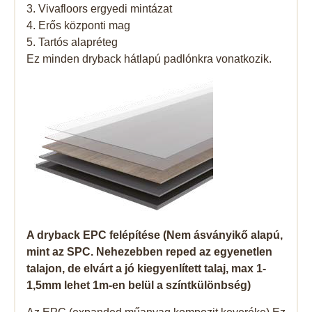
3. Vivafloors ergyedi mintázat
4. Erős központi mag
5. Tartós alapréteg
Ez minden dryback hátlapú padlónkra vonatkozik.
A dryback EPC felépítése (Nem ásványikő alapú,
mint az SPC. Nehezebben reped az egyenetlen
talajon, de elvárt a jó kiegyenlített talaj, max 1-
1,5mm lehet 1m-en belül a színtkülönbség)