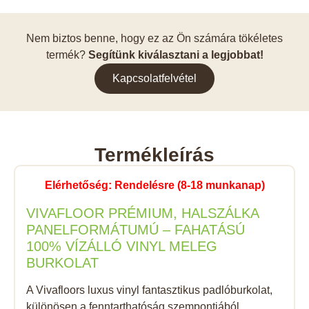
Nem biztos benne, hogy ez az Ön számára tökéletes
termék?
Segítünk kiválasztani a legjobbat!
Kapcsolatfelvétel
Termékleírás
Elérhetőség: Rendelésre (8-18 munkanap)
VIVAFLOOR PRÉMIUM, HALSZÁLKA
PANELFORMÁTUMÚ – FAHATÁSÚ
100% VÍZÁLLÓ VINYL MELEG
BURKOLAT
A Vivafloors luxus vinyl fantasztikus padlóburkolat,
különösen a fenntarthatóság szempontjából.