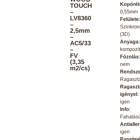
Kopórét
TOUCH
–
0,55mm
LV8360
Felülete
–
Szinkron
2,5mm
(3D)
–
Anyaga
AC5/33
–
kompozi
FV
Fózolás
(3,35
nem
m2/cs)
Rendsze
Ragaszt
Ragaszt
igényel:
igen
Info:
Fahatás
Antialle
igen
Panelmé