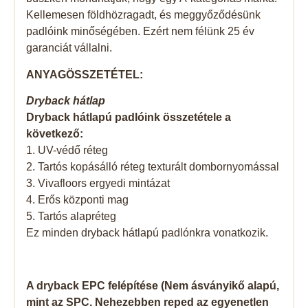
Kellemesen földhözragadt, és meggyőződésünk
padlóink ​​minőségében. Ezért nem félünk 25 év
garanciát vállalni.
ANYAGÖSSZETÉTEL:
Dryback hátlap
Dryback hátlapú padlóink ​​összetétele a
következő:
1. UV-védő réteg
2. Tartós kopásálló réteg texturált dombornyomással
3. Vivafloors ergyedi mintázat
4. Erős központi mag
5. Tartós alapréteg
Ez minden dryback hátlapú padlónkra vonatkozik.
A dryback EPC felépítése (Nem ásványikő alapú,
mint az SPC. Nehezebben reped az egyenetlen