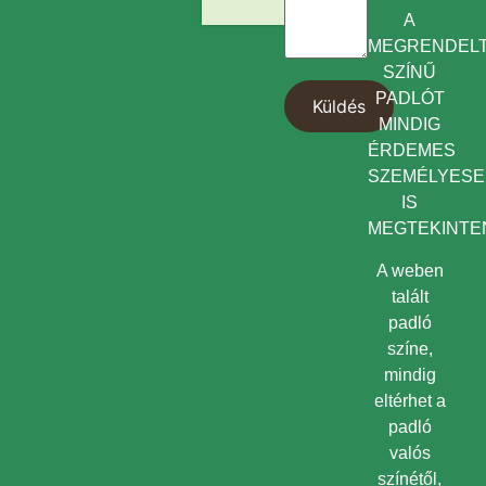
A
MEGRENDEL
SZÍNŰ
PADLÓT
MINDIG
ÉRDEMES
SZEMÉLYES
IS
MEGTEKINTEN
A weben
talált
padló
színe,
mindig
eltérhet a
padló
valós
színétől,