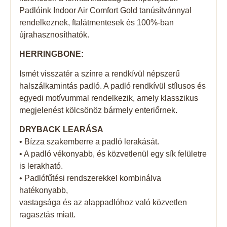
Padlóink Indoor Air Comfort Gold tanúsítvánnyal
rendelkeznek, ftalátmentesek és 100%-ban
újrahasznosíthatók.
HERRINGBONE:
Ismét visszatér a színre a rendkívül népszerű
halszálkamintás padló. A padló rendkívül stílusos és
egyedi motívummal rendelkezik, amely klasszikus
megjelenést kölcsönöz bármely enteriőrnek.
DRYBACK LEARÁSA
• Bízza szakemberre a padló lerakását.
• A padló vékonyabb, és közvetlenül egy sík felületre
is lerakható.
• Padlófűtési rendszerekkel kombinálva
hatékonyabb,
vastagsága és az alappadlóhoz való közvetlen
ragasztás miatt.