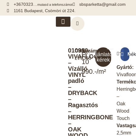
+3670323…
sbsparketta@gmail.com
mutasd a telefonszámot
1161 Budapest, Csömöri út 224.
Kiegészítők, segédanyagok
010990-
Cikkszám:
Ár:
Termék
Meg
Ajánlatot
VIVAFLOORS
LV8360
kérek
10
–
Gyártó:
Vízálló
990.-/m²
VINYL
Vivafloo
padló
Termékc
–
Herring
DRYBACK
–
–
Oak
Ragasztós
–
Wood
HERRINGBONE
Touch
–
Vastags
OAK
2,5mm
WOOD