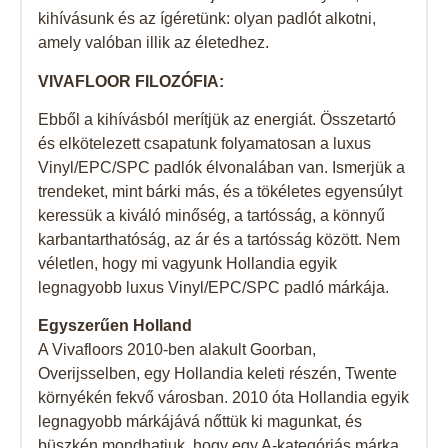
kihívásunk és az ígéretünk: olyan padlót alkotni,
amely valóban illik az életedhez.
VIVAFLOOR FILOZÓFIA:
Ebből a kihívásból merítjük az energiát. Összetartó
és elkötelezett csapatunk folyamatosan a luxus
Vinyl/EPC/SPC padlók élvonalában van. Ismerjük a
trendeket, mint bárki más, és a tökéletes egyensúlyt
keressük a kiváló minőség, a tartósság, a könnyű
karbantarthatóság, az ár és a tartósság között. Nem
véletlen, hogy mi vagyunk Hollandia egyik
legnagyobb luxus Vinyl/EPC/SPC padló márkája.
Egyszerűen Holland
A Vivafloors 2010-ben alakult Goorban,
Overijsselben, egy Hollandia keleti részén, Twente
környékén fekvő városban. 2010 óta Hollandia egyik
legnagyobb márkájává nőttük ki magunkat, és
büszkén mondhatjuk, hogy egy A-kategóriás márka.