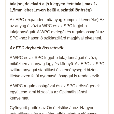
talajon, de elvárt a jó kiegyenlített talaj, max 1-
1,5mm lehet 1m-en belül a színtkülönbség)
Az EPC (expanded műanyag kompozit keveréke) Ez
az anyag ötvözi a WPC és az SPC legjobb
tulajdonságait. A WPC melegét és rugalmasságát az
SPC -hez hasonló sziklaszilárd magjával élvezheti.
Az EPC dryback összetevői:
A WPC és az SPC legjobb tulajdonságait ötvözi,
miközben az anyag lágy és könnyü. Az EPC az SPC
szilárd anyagai stabilitást és keménységet biztosít,
illetve ezen felül nyomásállósággal is rendelkezik.
A WPC rugalmasságával és az SPC erősségének
együttese, ami biztosítja az Optimális járási
kényelmet.
Gyönyörű padlók az Ön életstílusához. Nagyon
autentikusak és a dizájnpadlók minden előnyével.