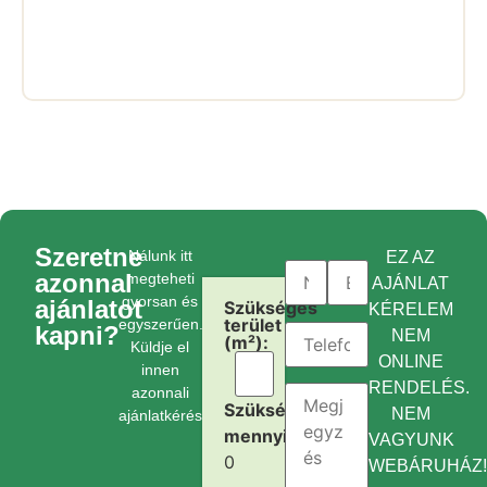
Szeretne
Nálunk itt
EZ AZ
azonnal
megteheti
AJÁNLAT
gyorsan és
ajánlatot
Szükséges
KÉRELEM
terület
egyszerűen.
kapni?
NEM
(m²):
Küldje el
ONLINE
innen
RENDELÉS.
azonnali
Szükséges
NEM
ajánlatkérését.
mennyiség:
VAGYUNK
0
WEBÁRUHÁZ