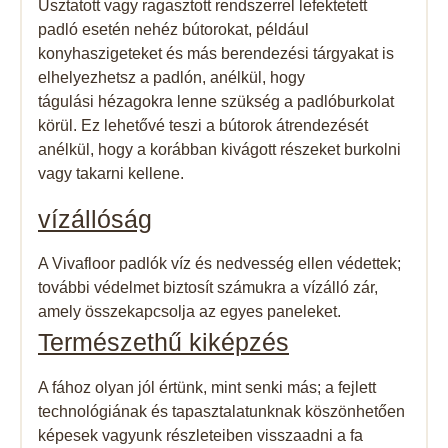
Úsztatott vagy ragasztott rendszerrel lefektetett
padló esetén nehéz bútorokat, például
konyhaszigeteket és más berendezési tárgyakat is
elhelyezhetsz a padlón, anélkül, hogy
tágulási hézagokra lenne szükség a padlóburkolat
körül. Ez lehetővé teszi a bútorok átrendezését
anélkül, hogy a korábban kivágott részeket burkolni
vagy takarni kellene.
vízállóság​
A Vivafloor padlók víz és nedvesség ellen védettek;
további védelmet biztosít számukra a vízálló zár,
amely összekapcsolja az egyes paneleket.
Természethű kiképzés
A fához olyan jól értünk, mint senki más; a fejlett
technológiának és tapasztalatunknak köszönhetően
képesek vagyunk részleteiben visszaadni a fa