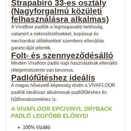
Strapabíró 33-es
osztály
(Nagyforgalmú közületi
felhasználásra alkalmas)
A Vivafloor padlók a legmagasabb tartósság,
valamint a mikrosérülésekkel, kopással és
mechanikai ütődésekkel szembeni ellenállás
garanciáját jelentik.
Folt- és
szennyeződésálló
Minden Vivafloor padló napi használatnak ellenálló
rétegrendszerrel van bevonva.
Padlófűtéshez
ideális
A magas hővezető képesség révén a VIVAFLOOR
padlók ideálisan alkalmasak padlófűtéshez és
hűtőrendszerekhez is.
A VIVAFLOOR EPC/VINYL DRYBACK
PADLÓ LEGFŐBB ELŐNYEI
100% Vízálló