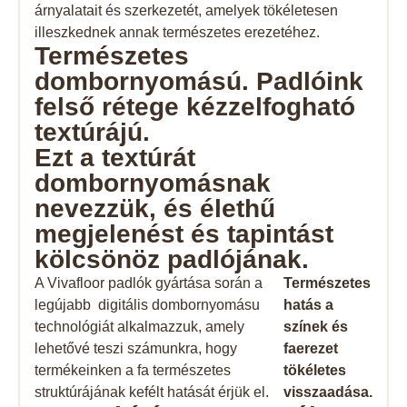
árnyalatait és szerkezetét, amelyek tökéletesen
illeszkednek annak természetes erezetéhez.
Természetes
dombornyomású. Padlóink ​​
felső rétege kézzelfogható
textúrájú.
Ezt a textúrát
dombornyomásnak
nevezzük, és élethű
megjelenést és tapintást
kölcsönöz padlójának.
A Vivafloor padlók gyártása során a
Természetes
legújabb digitális dombornyomásu
hatás a
technológiát alkalmazzuk, amely
színek és
lehetővé teszi számunkra, hogy
faerezet
termékeinken a fa természetes
tökéletes
struktúrájának kefélt hatását érjük el.
visszaadása.