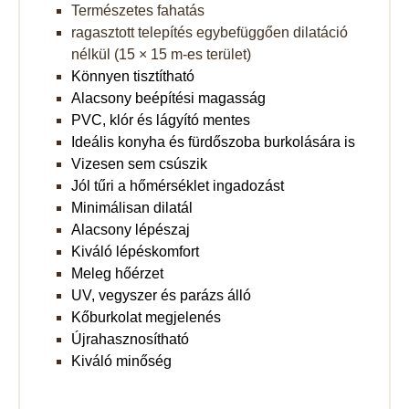
Természetes fahatás
ragasztott telepítés egybefüggően dilatáció
nélkül (15 × 15 m-es terület)
Könnyen tisztítható
Alacsony beépítési magasság
PVC, klór és lágyító mentes
Ideális konyha és fürdőszoba burkolására is
Vizesen sem csúszik
Jól tűri a hőmérséklet ingadozást
Minimálisan dilatál
Alacsony lépészaj
Kiváló lépéskomfort
Meleg hőérzet
UV, vegyszer és parázs álló
Kőburkolat megjelenés
Újrahasznosítható
Kiváló minőség