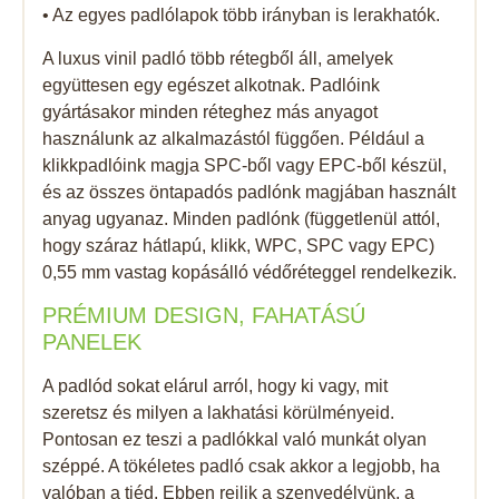
• Az egyes padlólapok több irányban is lerakhatók.
A luxus vinil padló több rétegből áll, amelyek
együttesen egy egészet alkotnak. Padlóink ​​
gyártásakor minden réteghez más anyagot
használunk az alkalmazástól függően. Például a
klikkpadlóink ​​magja SPC-ből vagy EPC-ből készül,
és az összes öntapadós padlónk magjában használt
anyag ugyanaz. Minden padlónk (függetlenül attól,
hogy száraz hátlapú, klikk, WPC, SPC vagy EPC)
0,55 mm vastag kopásálló védőréteggel rendelkezik.
PRÉMIUM DESIGN, FAHATÁSÚ
PANELEK
A padlód sokat elárul arról, hogy ki vagy, mit
szeretsz és milyen a lakhatási körülményeid.
Pontosan ez teszi a padlókkal való munkát olyan
széppé. A tökéletes padló csak akkor a legjobb, ha
valóban a tiéd. Ebben rejlik a szenvedélyünk, a