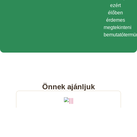
ezért
élőben
érdemes
megtekinteni
bemutatótermü
Önnek ajánljuk