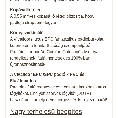
Kopásálló réteg
A 0,55 mm-es kopásálló réteg biztosítja, hogy
padlója strapabíró legyen.
Környezetkímélő
A Vivafloors luxus EPC fantasztikus padlóburkolat,
különösen a fenntarthatóság szempontjából.
Padlóink Indoor Air Comfort Gold tanúsítvánnyal
rendelkeznek, ftalátmentesek és 100%-ban
újrahasznosíthatók.
A Vivafloor EPC /SPC padlóik PVC és
Ftalátmentes
Padlóink ​​ftalátmentesek és nem tartalmaznak káros
lágyítókat. Ehelyett szerves lágyítót (DOTP)
használunk, amely nem mérgező és környezetbarát!
Nagy terhelésű beépítés