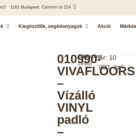
om
1161 Budapest, Csömöri út 224.
ok
Kiegészítők, segédanyagok
Akció
Márkái
010990-
Cikkszám:
Ár: 10
L8540
990.-/m²
VIVAFLOORS
–
Vízálló
VINYL
padló
–