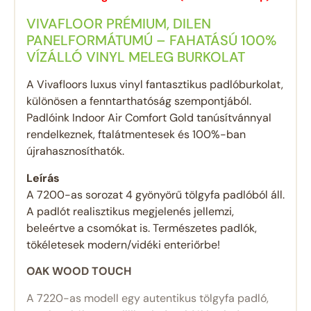
VIVAFLOOR PRÉMIUM, DILEN
PANELFORMÁTUMÚ – FAHATÁSÚ 100%
VÍZÁLLÓ VINYL MELEG BURKOLAT
A Vivafloors luxus vinyl fantasztikus padlóburkolat,
különösen a fenntarthatóság szempontjából.
Padlóink Indoor Air Comfort Gold tanúsítvánnyal
rendelkeznek, ftalátmentesek és 100%-ban
újrahasznosíthatók.
Leírás
A 7200-as sorozat 4 gyönyörű tölgyfa padlóból áll.
A padlót realisztikus megjelenés jellemzi,
beleértve a csomókat is. Természetes padlók,
tökéletesek modern/vidéki enteriőrbe!
OAK WOOD TOUCH
A 7220-as modell egy autentikus tölgyfa padló,