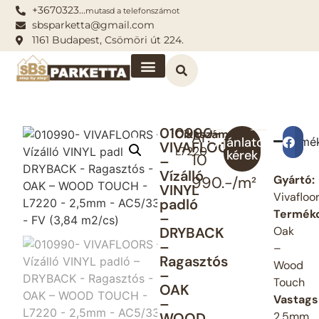
+3670323…
mutasd a telefonszámot
sbsparketta@gmail.com
1161 Budapest, Csömöri út 224.
010990-
Cikkszám:
Ár:
Ajánlatot
Termé
Me
VIVAFLOORS
L7220
kérek
10
–
Vízálló
Gyártó:
990.-/m²
VINYL
Vivafloo
padló
Termékc
–
DRYBACK
Oak
–
–
Ragasztós
Wood
–
Touch
OAK
Vastags
–
WOOD
2,5mm