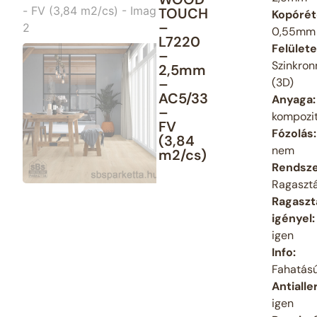
TOUCH
Kopórét
–
0,55mm
L7220
Felülete
–
Szinkro
2,5mm
–
(3D)
AC5/33
Anyaga:
–
kompozi
FV
Fózolás:
(3,84
nem
m2/cs)
Rendsze
Ragaszt
Ragaszt
igényel:
igen
Info:
Fahatás
Antialle
igen