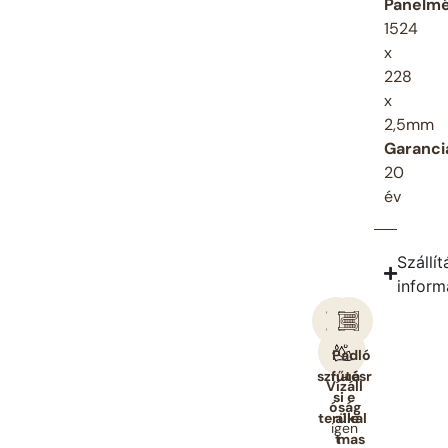
Panelmé
1524
x
228
x
2,5mm
Garanci
20
év
Szállít
inform
Felha
Padló
sználá
fűtésr
Vízáll
si
e
óság
terüle
alkal
igen
t
mas