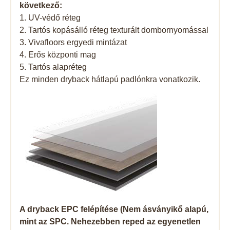
következő:
1. UV-védő réteg
2. Tartós kopásálló réteg texturált dombornyomással
3. Vivafloors ergyedi mintázat
4. Erős központi mag
5. Tartós alapréteg
Ez minden dryback hátlapú padlónkra vonatkozik.
A dryback EPC felépítése (Nem ásványikő alapú,
mint az SPC. Nehezebben reped az egyenetlen