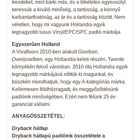
trendeket, mint bárki más, és a tökéletes egyensúlyt
keressük a kiváló minőség, a tartósság, a könnyű
karbantarthatóság, az ár és a tartósság között. Nem
véletlen, hogy mi vagyunk Hollandia egyik
legnagyobb luxus Vinyl/EPC/SPC padló márkája.
Egyszerűen Holland
A Vivafloors 2010-ben alakult Goorban,
Overijsselben, egy Hollandia keleti részén, Twente
környékén fekvő városban. 2010 óta Hollandia egyik
legnagyobb márkájává nőttük ki magunkat, és
büszkén mondhatjuk, hogy egy A-kategóriás márka.
Kellemesen földhözragadt, és meggyőződésünk
padlóink ​​minőségében. Ezért nem félünk 25 év
garanciát vállalni.
ANYAGÖSSZETÉTEL:
Dryback hátlap
Dryback hátlapú padlóink ​​összetétele a