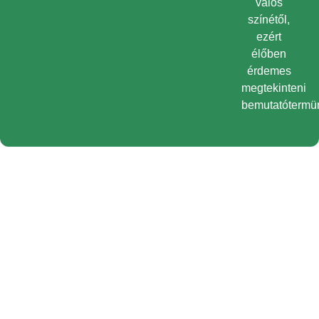
valós
színétől,
ezért
élőben
érdemes
megtekinteni
bemutatótermü
Önnek ajánljuk