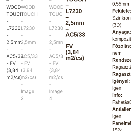
0,55mm
–
L7230
Felülete
–
Szinkron
2,5mm
(3D)
–
Anyaga
AC5/33
kompozi
–
FV
Fózolás
(3,84
nem
m2/cs)
Rendsze
Ragaszt
Ragaszt
igényel:
igen
Info:
Fahatás
Antialle
igen
Panelmé
1524