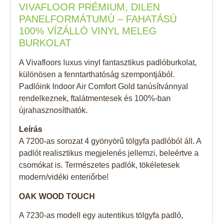
VIVAFLOOR PRÉMIUM, DILEN
PANELFORMÁTUMÚ – FAHATÁSÚ
100% VÍZÁLLÓ VINYL MELEG
BURKOLAT
A Vivafloors luxus vinyl fantasztikus padlóburkolat,
különösen a fenntarthatóság szempontjából.
Padlóink Indoor Air Comfort Gold tanúsítvánnyal
rendelkeznek, ftalátmentesek és 100%-ban
újrahasznosíthatók.
Leírás
A 7200-as sorozat 4 gyönyörű tölgyfa padlóból áll. A
padlót realisztikus megjelenés jellemzi, beleértve a
csomókat is. Természetes padlók, tökéletesek
modern/vidéki enteriőrbe!
OAK WOOD TOUCH
A 7230-as modell egy autentikus tölgyfa padló,