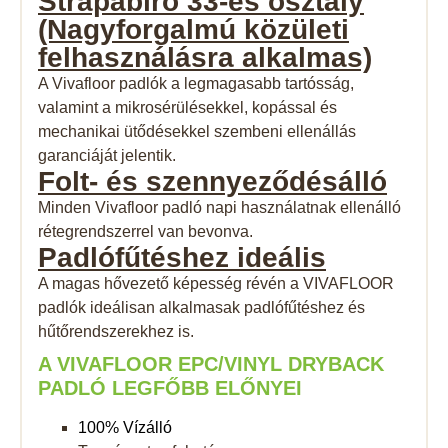
Strapabíró 33-es
osztály
(Nagyforgalmú közületi
felhasználásra alkalmas)
A Vivafloor padlók a legmagasabb tartósság,
valamint a mikrosérülésekkel, kopással és
mechanikai ütődésekkel szembeni ellenállás
garanciáját jelentik.
Folt- és
szennyeződésálló
Minden Vivafloor padló napi használatnak ellenálló
rétegrendszerrel van bevonva.
Padlófűtéshez
ideális
A magas hővezető képesség révén a VIVAFLOOR
padlók ideálisan alkalmasak padlófűtéshez és
hűtőrendszerekhez is.
A VIVAFLOOR EPC/VINYL DRYBACK
PADLÓ LEGFŐBB ELŐNYEI
100% Vízálló