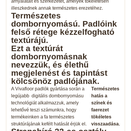
árnyalatait és szerkezetét, amelyek tökéletesen
illeszkednek annak természetes erezetéhez.
Természetes
dombornyomású. Padlóink ​​
felső rétege kézzelfogható
textúrájú.
Ezt a textúrát
dombornyomásnak
nevezzük, és élethű
megjelenést és tapintást
kölcsönöz padlójának.
A Vivafloor padlók gyártása során a
Természetes
legújabb digitális dombornyomásu
hatás a
technológiát alkalmazzuk, amely
színek és
lehetővé teszi számunkra, hogy
faerezet
termékeinken a fa természetes
tökéletes
struktúrájának kefélt hatását érjük el.
visszaadása.