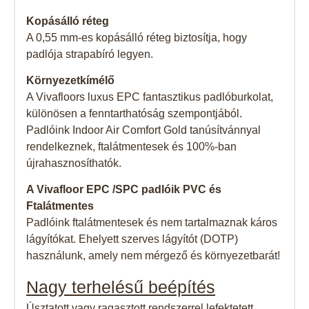
Kopásálló réteg
A 0,55 mm-es kopásálló réteg biztosítja, hogy
padlója strapabíró legyen.
Környezetkímélő
A Vivafloors luxus EPC fantasztikus padlóburkolat,
különösen a fenntarthatóság szempontjából.
Padlóink Indoor Air Comfort Gold tanúsítvánnyal
rendelkeznek, ftalátmentesek és 100%-ban
újrahasznosíthatók.
A Vivafloor EPC /SPC padlóik PVC és
Ftalátmentes
Padlóink ​​ftalátmentesek és nem tartalmaznak káros
lágyítókat. Ehelyett szerves lágyítót (DOTP)
használunk, amely nem mérgező és környezetbarát!
Nagy terhelésű beépítés
Úsztatott vagy ragasztott rendszerrel lefektetett