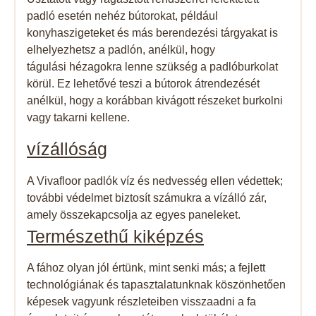
padló esetén nehéz bútorokat, például
konyhaszigeteket és más berendezési tárgyakat is
elhelyezhetsz a padlón, anélkül, hogy
tágulási hézagokra lenne szükség a padlóburkolat
körül. Ez lehetővé teszi a bútorok átrendezését
anélkül, hogy a korábban kivágott részeket burkolni
vagy takarni kellene.
vízállóság​
A Vivafloor padlók víz és nedvesség ellen védettek;
további védelmet biztosít számukra a vízálló zár,
amely összekapcsolja az egyes paneleket.
Természethű kiképzés
A fához olyan jól értünk, mint senki más; a fejlett
technológiának és tapasztalatunknak köszönhetően
képesek vagyunk részleteiben visszaadni a fa