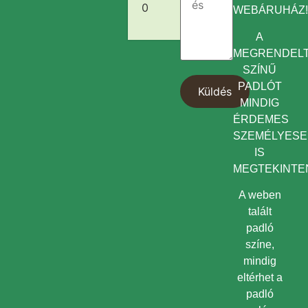
0
WEBÁRUHÁZ
A
MEGRENDEL
SZÍNŰ
PADLÓT
MINDIG
ÉRDEMES
SZEMÉLYES
IS
MEGTEKINTEN
A weben
talált
padló
színe,
mindig
eltérhet a
padló