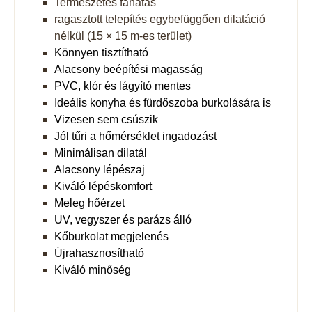
Természetes fahatás
ragasztott telepítés egybefüggően dilatáció
nélkül (15 × 15 m-es terület)
Könnyen tisztítható
Alacsony beépítési magasság
PVC, klór és lágyító mentes
Ideális konyha és fürdőszoba burkolására is
Vizesen sem csúszik
Jól tűri a hőmérséklet ingadozást
Minimálisan dilatál
Alacsony lépészaj
Kiváló lépéskomfort
Meleg hőérzet
UV, vegyszer és parázs álló
Kőburkolat megjelenés
Újrahasznosítható
Kiváló minőség