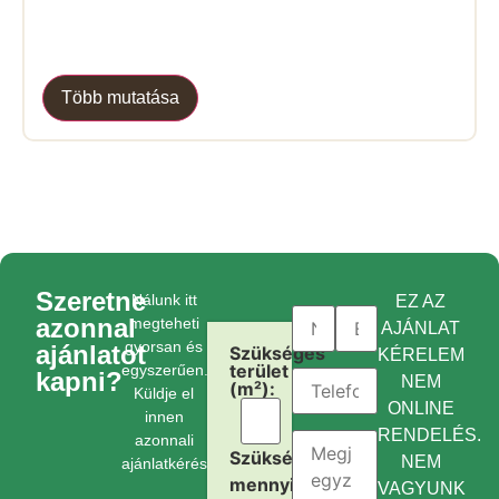
Több mutatása
Szeretne
Nálunk itt
EZ AZ
azonnal
megteheti
AJÁNLAT
gyorsan és
ajánlatot
Szükséges
KÉRELEM
terület
egyszerűen.
kapni?
NEM
(m²):
Küldje el
ONLINE
innen
RENDELÉS.
azonnali
Szükséges
NEM
ajánlatkérését.
mennyiség:
VAGYUNK