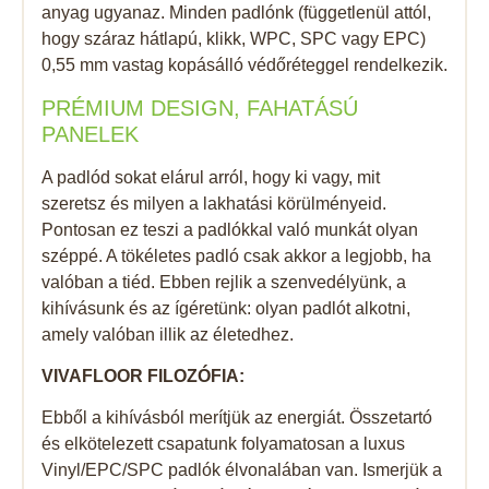
anyag ugyanaz. Minden padlónk (függetlenül attól,
hogy száraz hátlapú, klikk, WPC, SPC vagy EPC)
0,55 mm vastag kopásálló védőréteggel rendelkezik.
PRÉMIUM DESIGN, FAHATÁSÚ
PANELEK
A padlód sokat elárul arról, hogy ki vagy, mit
szeretsz és milyen a lakhatási körülményeid.
Pontosan ez teszi a padlókkal való munkát olyan
széppé. A tökéletes padló csak akkor a legjobb, ha
valóban a tiéd. Ebben rejlik a szenvedélyünk, a
kihívásunk és az ígéretünk: olyan padlót alkotni,
amely valóban illik az életedhez.
VIVAFLOOR FILOZÓFIA:
Ebből a kihívásból merítjük az energiát. Összetartó
és elkötelezett csapatunk folyamatosan a luxus
Vinyl/EPC/SPC padlók élvonalában van. Ismerjük a