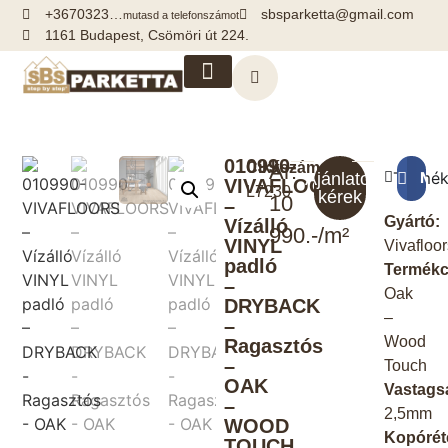
+3670323…
sbsparketta@gmail.com
mutasd a telefonszámot
1161 Budapest, Csömöri út 224.
Kiegészítők, segédanyagok
010990-
Cikkszám:
Ár:
Termék
Meg
Ajánlatot
VIVAFLOORS
L7230
kérek
10
–
Gyártó:
Vízálló
990.-/m²
VINYL
Vivafloo
padló
Termékc
–
Oak
DRYBACK
–
–
Wood
Ragasztós
–
Touch
OAK
Vastags
–
2,5mm
WOOD
Kopórét
TOUCH