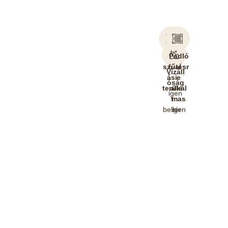
Felha
Padló
sznál
fűtésr
Vízáll
ási
e
óság
terüle
alkal
igen
t
mas
beltér
igen