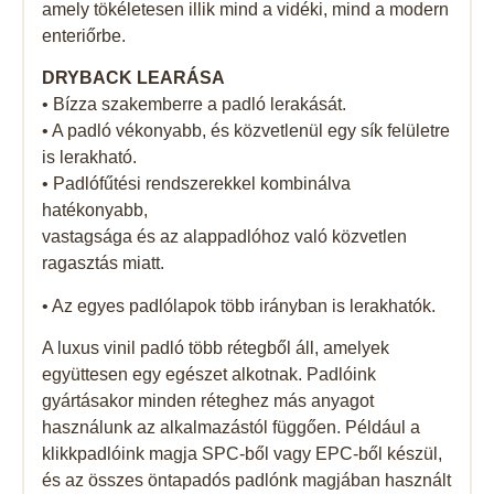
amely tökéletesen illik mind a vidéki, mind a modern
enteriőrbe.
DRYBACK LEARÁSA
• Bízza szakemberre a padló lerakását.
• A padló vékonyabb, és közvetlenül egy sík felületre
is lerakható.
• Padlófűtési rendszerekkel kombinálva
hatékonyabb,
vastagsága és az alappadlóhoz való közvetlen
ragasztás miatt.
• Az egyes padlólapok több irányban is lerakhatók.
A luxus vinil padló több rétegből áll, amelyek
együttesen egy egészet alkotnak. Padlóink ​​
gyártásakor minden réteghez más anyagot
használunk az alkalmazástól függően. Például a
klikkpadlóink ​​magja SPC-ből vagy EPC-ből készül,
és az összes öntapadós padlónk magjában használt