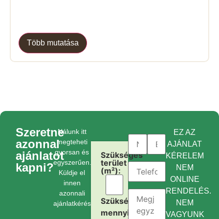
Több mutatása
Szeretne
Nálunk itt
EZ AZ
azonnal
megteheti
AJÁNLAT
gyorsan és
ajánlatot
Szükséges
KÉRELEM
terület
egyszerűen.
kapni?
NEM
(m²):
Küldje el
ONLINE
innen
RENDELÉS.
azonnali
Szükséges
NEM
ajánlatkérését.
mennyiség:
VAGYUNK