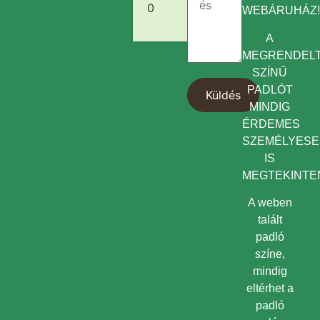
0
WEBÁRUHÁZ
A
MEGRENDEL
SZÍNŰ
PADLÓT
MINDIG
ÉRDEMES
SZEMÉLYES
IS
MEGTEKINTEN
A weben
talált
padló
színe,
mindig
eltérhet a
padló