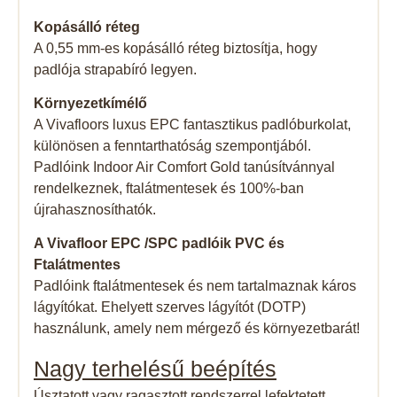
Kopásálló réteg
A 0,55 mm-es kopásálló réteg biztosítja, hogy
padlója strapabíró legyen.
Környezetkímélő
A Vivafloors luxus EPC fantasztikus padlóburkolat,
különösen a fenntarthatóság szempontjából.
Padlóink Indoor Air Comfort Gold tanúsítvánnyal
rendelkeznek, ftalátmentesek és 100%-ban
újrahasznosíthatók.
A Vivafloor EPC /SPC padlóik PVC és
Ftalátmentes
Padlóink ​​ftalátmentesek és nem tartalmaznak káros
lágyítókat. Ehelyett szerves lágyítót (DOTP)
használunk, amely nem mérgező és környezetbarát!
Nagy terhelésű beépítés
Úsztatott vagy ragasztott rendszerrel lefektetett