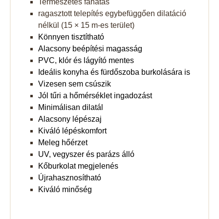
Természetes fahatás
ragasztott telepítés egybefüggően dilatáció
nélkül (15 × 15 m-es terület)
Könnyen tisztítható
Alacsony beépítési magasság
PVC, klór és lágyító mentes
Ideális konyha és fürdőszoba burkolására is
Vizesen sem csúszik
Jól tűri a hőmérséklet ingadozást
Minimálisan dilatál
Alacsony lépészaj
Kiváló lépéskomfort
Meleg hőérzet
UV, vegyszer és parázs álló
Kőburkolat megjelenés
Újrahasznosítható
Kiváló minőség