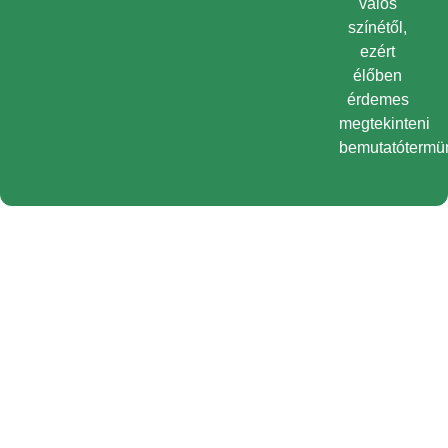
valós
színétől,
ezért
élőben
érdemes
megtekinteni
bemutatótermü
Önnek ajánljuk