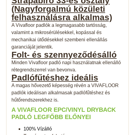
Strapabíró 33-es
osztály
(Nagyforgalmú közületi
felhasználásra alkalmas)
A Vivafloor padlók a legmagasabb tartósság,
valamint a mikrosérülésekkel, kopással és
mechanikai ütődésekkel szembeni ellenállás
garanciáját jelentik.
Folt- és
szennyeződésálló
Minden Vivafloor padló napi használatnak ellenálló
rétegrendszerrel van bevonva.
Padlófűtéshez
ideális
A magas hővezető képesség révén a VIVAFLOOR
padlók ideálisan alkalmasak padlófűtéshez és
hűtőrendszerekhez is.
A VIVAFLOOR EPC/VINYL DRYBACK
PADLÓ LEGFŐBB ELŐNYEI
100% Vízálló