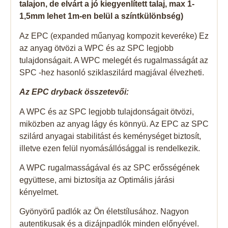
talajon, de elvárt a jó kiegyenlített talaj, max 1-
1,5mm lehet 1m-en belül a színtkülönbség)
Az EPC (expanded műanyag kompozit keveréke) Ez
az anyag ötvözi a WPC és az SPC legjobb
tulajdonságait. A WPC melegét és rugalmasságát az
SPC -hez hasonló sziklaszilárd magjával élvezheti.
Az EPC dryback összetevői:
A WPC és az SPC legjobb tulajdonságait ötvözi,
miközben az anyag lágy és könnyü. Az EPC az SPC
szilárd anyagai stabilitást és keménységet biztosít,
illetve ezen felül nyomásállósággal is rendelkezik.
A WPC rugalmasságával és az SPC erősségének
együttese, ami biztosítja az Optimális járási
kényelmet.
Gyönyörű padlók az Ön életstílusához. Nagyon
autentikusak és a dizájnpadlók minden előnyével.