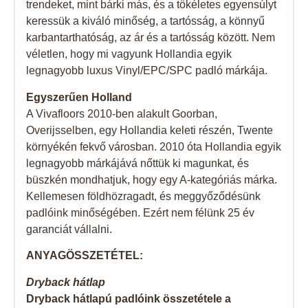
trendeket, mint bárki más, és a tökéletes egyensúlyt
keressük a kiváló minőség, a tartósság, a könnyű
karbantarthatóság, az ár és a tartósság között. Nem
véletlen, hogy mi vagyunk Hollandia egyik
legnagyobb luxus Vinyl/EPC/SPC padló márkája.
Egyszerűen Holland
A Vivafloors 2010-ben alakult Goorban,
Overijsselben, egy Hollandia keleti részén, Twente
környékén fekvő városban. 2010 óta Hollandia egyik
legnagyobb márkájává nőttük ki magunkat, és
büszkén mondhatjuk, hogy egy A-kategóriás márka.
Kellemesen földhözragadt, és meggyőződésünk
padlóink ​​minőségében. Ezért nem félünk 25 év
garanciát vállalni.
ANYAGÖSSZETÉTEL:
Dryback hátlap
Dryback hátlapú padlóink ​​összetétele a