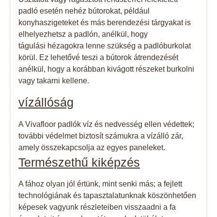
padló esetén nehéz bútorokat, például
konyhaszigeteket és más berendezési tárgyakat is
elhelyezhetsz a padlón, anélkül, hogy
tágulási hézagokra lenne szükség a padlóburkolat
körül. Ez lehetővé teszi a bútorok átrendezését
anélkül, hogy a korábban kivágott részeket burkolni
vagy takarni kellene.
vízállóság​
A Vivafloor padlók víz és nedvesség ellen védettek;
további védelmet biztosít számukra a vízálló zár,
amely összekapcsolja az egyes paneleket.
Természethű kiképzés
A fához olyan jól értünk, mint senki más; a fejlett
technológiának és tapasztalatunknak köszönhetően
képesek vagyunk részleteiben visszaadni a fa