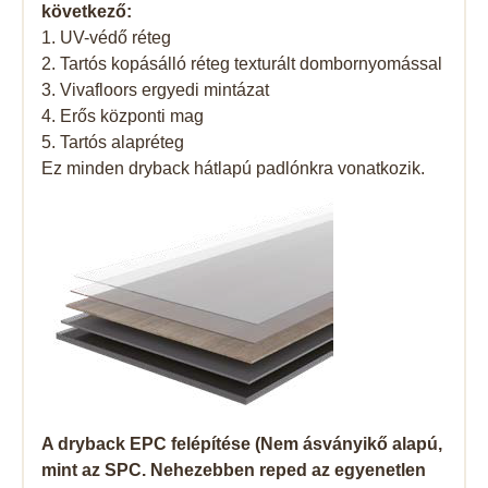
következő:
1. UV-védő réteg
2. Tartós kopásálló réteg texturált dombornyomással
3. Vivafloors ergyedi mintázat
4. Erős központi mag
5. Tartós alapréteg
Ez minden dryback hátlapú padlónkra vonatkozik.
A dryback EPC felépítése (Nem ásványikő alapú,
mint az SPC. Nehezebben reped az egyenetlen