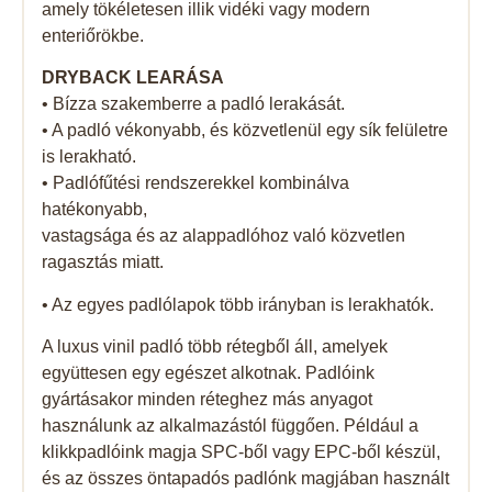
amely tökéletesen illik vidéki vagy modern
enteriőrökbe.
DRYBACK LEARÁSA
• Bízza szakemberre a padló lerakását.
• A padló vékonyabb, és közvetlenül egy sík felületre
is lerakható.
• Padlófűtési rendszerekkel kombinálva
hatékonyabb,
vastagsága és az alappadlóhoz való közvetlen
ragasztás miatt.
• Az egyes padlólapok több irányban is lerakhatók.
A luxus vinil padló több rétegből áll, amelyek
együttesen egy egészet alkotnak. Padlóink ​​
gyártásakor minden réteghez más anyagot
használunk az alkalmazástól függően. Például a
klikkpadlóink ​​magja SPC-ből vagy EPC-ből készül,
és az összes öntapadós padlónk magjában használt