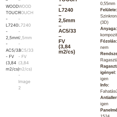
0,55mm
–
L7240
Felülete
–
Szinkron
2,5mm
(3D)
–
Anyaga
AC5/33
kompozi
–
FV
Fózolás
(3,84
nem
m2/cs)
Rendsze
Ragaszt
Ragaszt
igényel:
igen
Info:
Fahatás
Antialle
igen
Panelmé
1524