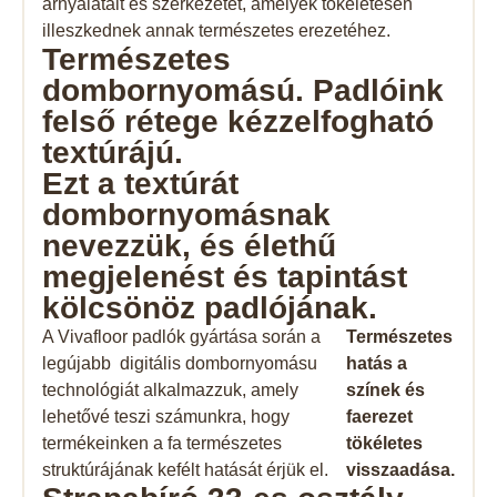
árnyalatait és szerkezetét, amelyek tökéletesen
illeszkednek annak természetes erezetéhez.
Természetes
dombornyomású. Padlóink ​​
felső rétege kézzelfogható
textúrájú.
Ezt a textúrát
dombornyomásnak
nevezzük, és élethű
megjelenést és tapintást
kölcsönöz padlójának.
A Vivafloor padlók gyártása során a
Természetes
legújabb digitális dombornyomásu
hatás a
technológiát alkalmazzuk, amely
színek és
lehetővé teszi számunkra, hogy
faerezet
termékeinken a fa természetes
tökéletes
struktúrájának kefélt hatását érjük el.
visszaadása.