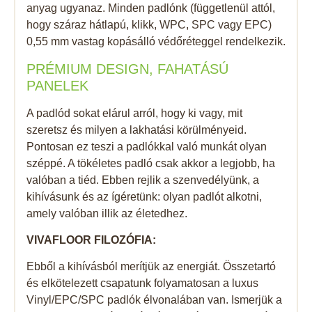
anyag ugyanaz. Minden padlónk (függetlenül attól,
hogy száraz hátlapú, klikk, WPC, SPC vagy EPC)
0,55 mm vastag kopásálló védőréteggel rendelkezik.
PRÉMIUM DESIGN, FAHATÁSÚ
PANELEK
A padlód sokat elárul arról, hogy ki vagy, mit
szeretsz és milyen a lakhatási körülményeid.
Pontosan ez teszi a padlókkal való munkát olyan
széppé. A tökéletes padló csak akkor a legjobb, ha
valóban a tiéd. Ebben rejlik a szenvedélyünk, a
kihívásunk és az ígéretünk: olyan padlót alkotni,
amely valóban illik az életedhez.
VIVAFLOOR FILOZÓFIA:
Ebből a kihívásból merítjük az energiát. Összetartó
és elkötelezett csapatunk folyamatosan a luxus
Vinyl/EPC/SPC padlók élvonalában van. Ismerjük a