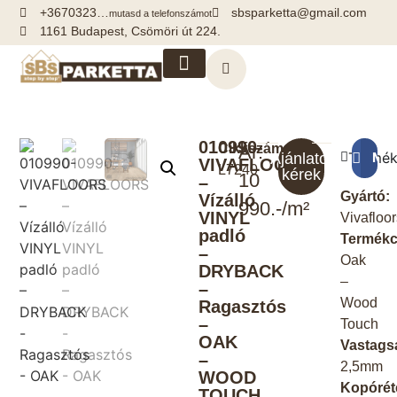
+3670323…
sbsparketta@gmail.com
mutasd a telefonszámot
1161 Budapest, Csömöri út 224.
Kiegészítők, segédanyagok
010990-
Cikkszám:
Ár:
Termék
Meg
Ajánlatot
VIVAFLOORS
L7240
kérek
10
–
Gyártó:
Vízálló
990.-/m²
VINYL
Vivafloo
padló
Termékc
–
Oak
DRYBACK
–
–
Wood
Ragasztós
–
Touch
OAK
Vastags
–
2,5mm
WOOD
Kopórét
TOUCH