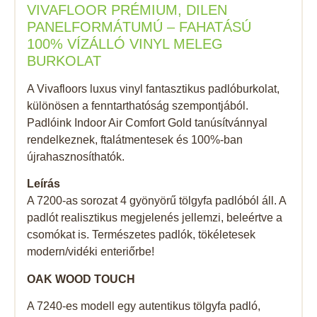
VIVAFLOOR PRÉMIUM, DILEN
PANELFORMÁTUMÚ – FAHATÁSÚ
100% VÍZÁLLÓ VINYL MELEG
BURKOLAT
A Vivafloors luxus vinyl fantasztikus padlóburkolat,
különösen a fenntarthatóság szempontjából.
Padlóink Indoor Air Comfort Gold tanúsítvánnyal
rendelkeznek, ftalátmentesek és 100%-ban
újrahasznosíthatók.
Leírás
A 7200-as sorozat 4 gyönyörű tölgyfa padlóból áll. A
padlót realisztikus megjelenés jellemzi, beleértve a
csomókat is. Természetes padlók, tökéletesek
modern/vidéki enteriőrbe!
OAK WOOD TOUCH
A 7240-es modell egy autentikus tölgyfa padló,