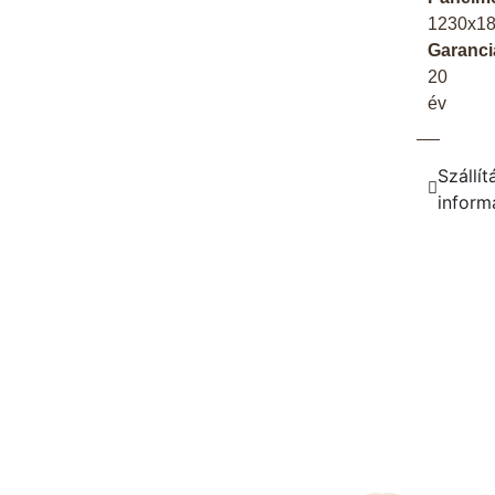
1230x1
Garanci
20
év
Szállít
inform