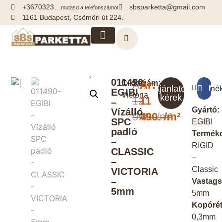
+3670323…
sbsparketta@gmail.com
mutasd a telefonszámot
1161 Budapest, Csömöri út 224.
Kiegészítők, segédanyagok
011490-
Cikkszám:
Ár:
Ár:
Termék
Meg
Ajánlatot
EGIBI
Victoria
kérek
12
11
–
Gyártó:
Vízálló
990.-/m²
490.-/m²
SPC
EGIBI
padló
Termékc
–
RIGID
CLASSIC
–
–
Classic
VICTORIA
–
Vastags
5mm
5mm
Kopórét
0,3mm