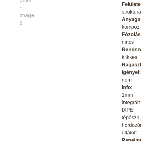
Felülete
strukturá
Anyaga
kompozi
Fózolás
nincs
Rendsze
klikkes
Ragaszt
igényel:
nem
Info:
1mm
integrált
IXPE
lépésza
hordozó
ellátott
Panelmé