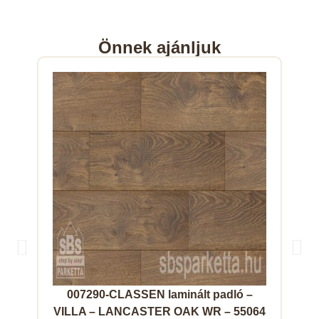
Önnek ajánljuk
007290-CLASSEN laminált padló –
008
VILLA – LANCASTER OAK WR – 55064
–