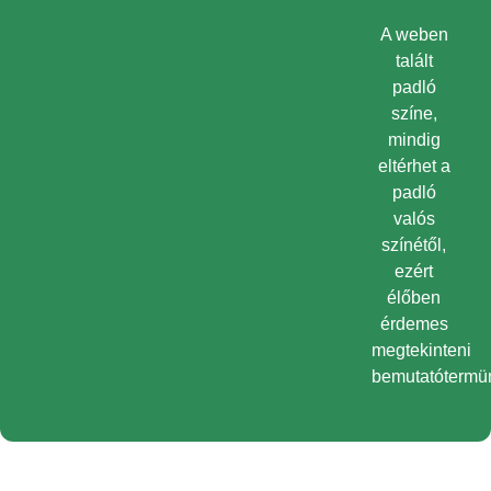
A weben
talált
padló
színe,
mindig
eltérhet a
padló
valós
színétől,
ezért
élőben
érdemes
megtekinteni
bemutatótermü