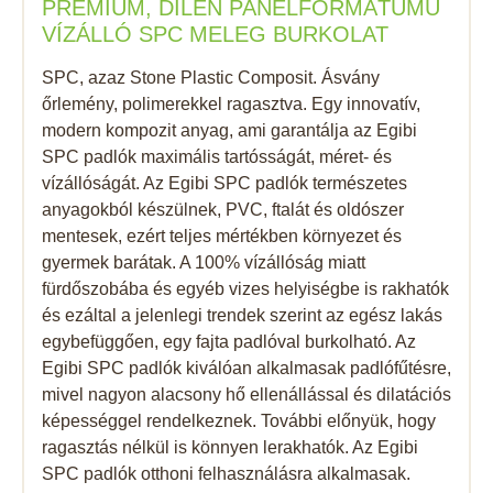
PRÉMIUM, DILEN PANELFORMÁTUMÚ
VÍZÁLLÓ SPC MELEG BURKOLAT
SPC, azaz Stone Plastic Composit. Ásvány
őrlemény, polimerekkel ragasztva. Egy innovatív,
modern kompozit anyag, ami garantálja az Egibi
SPC padlók maximális tartósságát, méret- és
vízállóságát. Az Egibi SPC padlók természetes
anyagokból készülnek, PVC, ftalát és oldószer
mentesek, ezért teljes mértékben környezet és
gyermek barátak. A 100% vízállóság miatt
fürdőszobába és egyéb vizes helyiségbe is rakhatók
és ezáltal a jelenlegi trendek szerint az egész lakás
egybefüggően, egy fajta padlóval burkolható. Az
Egibi SPC padlók kiválóan alkalmasak padlófűtésre,
mivel nagyon alacsony hő ellenállással és dilatációs
képességgel rendelkeznek. További előnyük, hogy
ragasztás nélkül is könnyen lerakhatók. Az Egibi
SPC padlók otthoni felhasználásra alkalmasak.