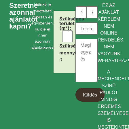
Szeretne
Nálunk itt
EZ AZ
azonnal
megteheti
AJÁNLAT
gyorsan és
ajánlatot
Szükséges
KÉRELEM
terület
egyszerűen.
kapni?
NEM
(m²):
Küldje el
ONLINE
innen
RENDELÉS.
azonnali
Szükséges
NEM
ajánlatkérését.
mennyiség:
VAGYUNK
0
WEBÁRUHÁZ
A
MEGRENDEL
SZÍNŰ
PADLÓT
MINDIG
ÉRDEMES
SZEMÉLYES
IS
MEGTEKINTEN