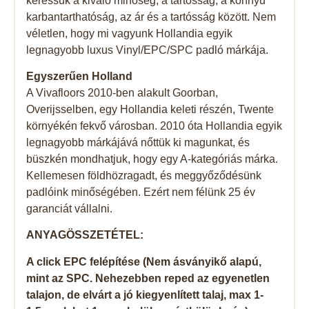
keressük a kiváló minőség, a tartósság, a könnyű
karbantarthatóság, az ár és a tartósság között. Nem
véletlen, hogy mi vagyunk Hollandia egyik
legnagyobb luxus Vinyl/EPC/SPC padló márkája.
Egyszerűen Holland
A Vivafloors 2010-ben alakult Goorban,
Overijsselben, egy Hollandia keleti részén, Twente
környékén fekvő városban. 2010 óta Hollandia egyik
legnagyobb márkájává nőttük ki magunkat, és
büszkén mondhatjuk, hogy egy A-kategóriás márka.
Kellemesen földhözragadt, és meggyőződésünk
padlóink ​​minőségében. Ezért nem félünk 25 év
garanciát vállalni.
ANYAGÖSSZETÉTEL:
A click EPC felépítése (Nem ásványikő alapú,
mint az SPC. Nehezebben reped az egyenetlen
talajon, de elvárt a jó kiegyenlített talaj, max 1-