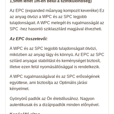
1,5mm lehet 1m-en belül a színtkülönbség)
Az EPC (expanded műanyag kompozit keveréke) Ez
az anyag ötvözi a WPC és az SPC legjobb
tulajdonságait. A WPC melegét és rugalmasságát az
SPC -hez hasonló sziklaszilárd magjával élvezheti.
Az EPC összetevői:
A WPC és az SPC legjobb tulajdonságait ötvözi,
miközben az anyag lágy és könnyü. Az EPC az SPC
szilárd anyagai stabilitást és keménységet biztosít,
illetve ezen felül nyomásállósággal is rendelkezik.
A WPC rugalmasságával és az SPC erősségének
együttese, ami biztosítja az Optimális járási
kényelmet.
Gyönyörű padlók az Ön életstílusához. Nagyon
autentikusak és a dizájnpadlók minden előnyével.