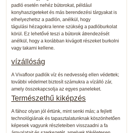
padló esetén nehéz bútorokat, például
konyhaszigeteket és más berendezési tárgyakat is
elhelyezhetsz a padlón, anélkül, hogy
tágulási hézagokra lenne szükség a padlóburkolat
körül. Ez lehetővé teszi a bútorok átrendezését
anélkül, hogy a korábban kivágott részeket burkolni
vagy takarni kellene.
vízállóság​
A Vivafloor padlók víz és nedvesség ellen védettek;
további védelmet biztosít számukra a vízálló zár,
amely összekapcsolja az egyes paneleket.
Természethű kiképzés
A fához olyan jól értünk, mint senki más; a fejlett
technológiának és tapasztalatunknak köszönhetően
képesek vagyunk részleteiben visszaadni a fa
árnyalatait és szerkezetét, amelyek tökéletesen