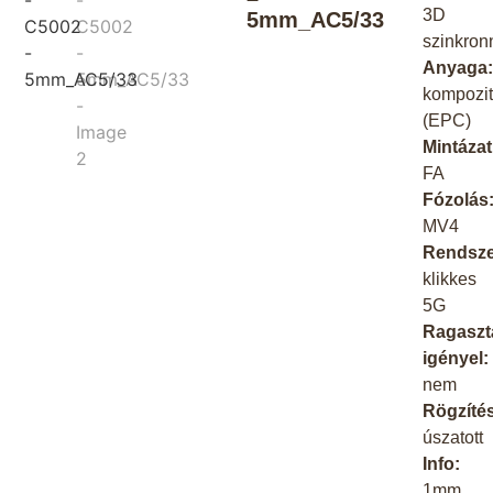
3D
5mm_AC5/33
szinkron
Anyaga
kompozi
(EPC)
Mintázat
FA
Fózolás
MV4
Rendsze
klikkes
5G
Ragaszt
igényel:
nem
Rögzíté
úszatott
Info:
1mm