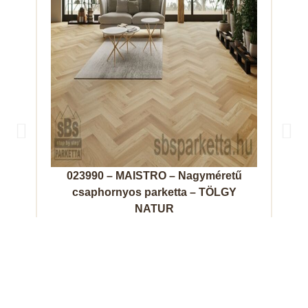
023990 – MAISTRO – Nagyméretű
0
csaphornyos parketta – TÖLGY
NATUR
23 990.- /m²
Megnézem