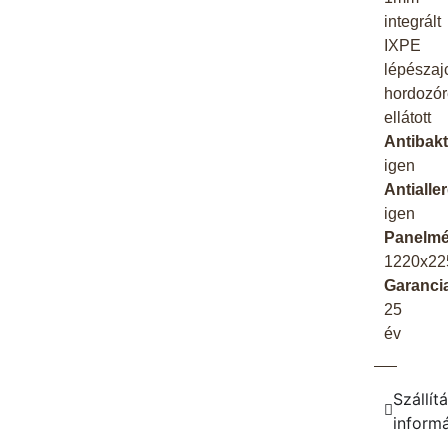
integrált
IXPE
lépészaj
hordozór
ellátott
Antibakt
igen
Antialle
igen
Panelmé
1220x2
Garanci
25
év
Szállítá
inform