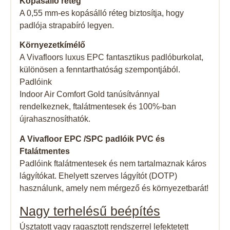
Kopásálló réteg
A 0,55 mm-es kopásálló réteg biztosítja, hogy
padlója strapabíró legyen.
Környezetkímélő
A Vivafloors luxus EPC fantasztikus padlóburkolat,
különösen a fenntarthatóság szempontjából.
Padlóink
Indoor Air Comfort Gold tanúsítvánnyal
rendelkeznek, ftalátmentesek és 100%-ban
újrahasznosíthatók.
A Vivafloor EPC /SPC padlóik PVC és
Ftalátmentes
Padlóink ​​ftalátmentesek és nem tartalmaznak káros
lágyítókat. Ehelyett szerves lágyítót (DOTP)
használunk, amely nem mérgező és környezetbarát!
Nagy terhelésű beépítés
Úsztatott vagy ragasztott rendszerrel lefektetett