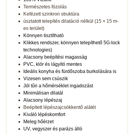
Természetes fózolás
Kefézett szinkron struktúra
úsztatott telepítés dilatáció nélkül (15 × 15 m-
es terület)
Könnyen tisztítható
Klikkes rendszer, könnyen telepíthető 5G-lock
technologies)
Alacsony beépítési magasság
PVC, klór és lágyító mentes
Ideális konyha és fürdőszoba burkolására is
Vizesen sem csúszik
Jól tűri a hőmérséklet ingadozást
Minimálisan dilatál
Alacsony lépészaj
Beépített lépészajcsökkentő alátét
Kiváló lépéskomfort
Meleg hőérzet
UV, vegyszer és parázs álló