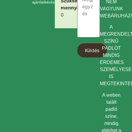
Szükséges
NEM
ajánlatkérését.
mennyiség:
VAGYUNK
0
WEBÁRUHÁZ
A
MEGRENDEL
SZÍNŰ
PADLÓT
MINDIG
ÉRDEMES
SZEMÉLYES
IS
MEGTEKINTEN
A weben
talált
padló
színe,
mindig
eltérhet a