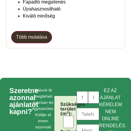
Fapadló megjelenés
Újrahasznosítható
Kiváló minőség
Több mutatása
Szeretne
Nálunk itt
EZ AZ
azonnal
megteheti
AJÁNLAT
gyorsan és
ajánlatot
Szükséges
KÉRELEM
terület
egyszerűen.
kapni?
NEM
(m²):
Küldje el
ONLINE
innen
RENDELÉS.
azonnali