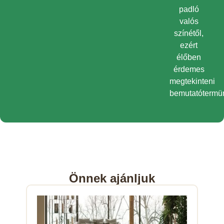
padló
valós
színétől,
ezért
élőben
érdemes
megtekinteni
bemutatótermü
Önnek ajánljuk