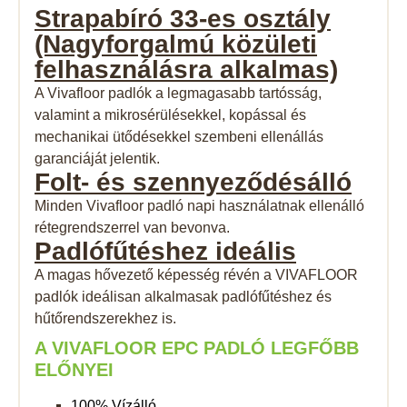
Strapabíró 33-es
osztály
(Nagyforgalmú közületi
felhasználásra alkalmas)
A Vivafloor padlók a legmagasabb tartósság,
valamint a mikrosérülésekkel, kopással és
mechanikai ütődésekkel szembeni ellenállás
garanciáját jelentik.
Folt- és
szennyeződésálló
Minden Vivafloor padló napi használatnak ellenálló
rétegrendszerrel van bevonva.
Padlófűtéshez
ideális
A magas hővezető képesség révén a VIVAFLOOR
padlók ideálisan alkalmasak padlófűtéshez és
hűtőrendszerekhez is.
A VIVAFLOOR EPC PADLÓ LEGFŐBB
ELŐNYEI
100% Vízálló