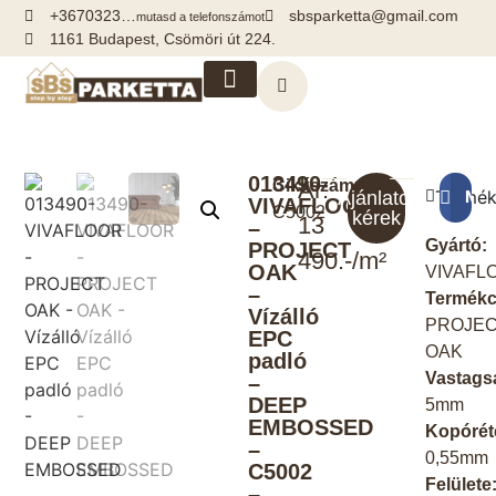
+3670323…
sbsparketta@gmail.com
mutasd a telefonszámot
1161 Budapest, Csömöri út 224.
Kiegészítők, segédanyagok
013490-
Cikkszám:
Ár:
Termék
Meg
Ajánlatot
VIVAFLOOR
C5002
kérek
13
–
Gyártó:
PROJECT
490.-/m²
OAK
VIVAFL
–
Termékc
Vízálló
PROJE
EPC
OAK
padló
Vastags
–
DEEP
5mm
EMBOSSED
Kopórét
–
0,55mm
C5002
Felülete
–