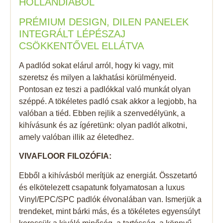
HOLLANDIÁBÓL
PRÉMIUM DESIGN, DILEN PANELEK
INTEGRÁLT LÉPÉSZAJ
CSÖKKENTŐVEL ELLÁTVA
A padlód sokat elárul arról, hogy ki vagy, mit
szeretsz és milyen a lakhatási körülményeid.
Pontosan ez teszi a padlókkal való munkát olyan
széppé. A tökéletes padló csak akkor a legjobb, ha
valóban a tiéd. Ebben rejlik a szenvedélyünk, a
kihívásunk és az ígéretünk: olyan padlót alkotni,
amely valóban illik az életedhez.
VIVAFLOOR FILOZÓFIA:
Ebből a kihívásból merítjük az energiát. Összetartó
és elkötelezett csapatunk folyamatosan a luxus
Vinyl/EPC/SPC padlók élvonalában van. Ismerjük a
trendeket, mint bárki más, és a tökéletes egyensúlyt