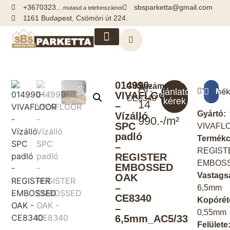
+3670323…
sbsparketta@gmail.com
mutasd a telefonszámot
1161 Budapest, Csömöri út 224.
Kiegészítők, segédanyagok
014990-
Cikkszám:
Ár:
Termék
Meg
Ajánlatot
VIVAFLOOR
CE8340
kérek
14
–
Gyártó:
Vízálló
990.-/m²
SPC
VIVAFL
padló
Termékc
–
REGIST
REGISTER
EMBOS
EMBOSSED
Vastags
OAK
–
6,5mm
CE8340
Kopórét
–
0,55mm
6,5mm_AC5/33
Felülete