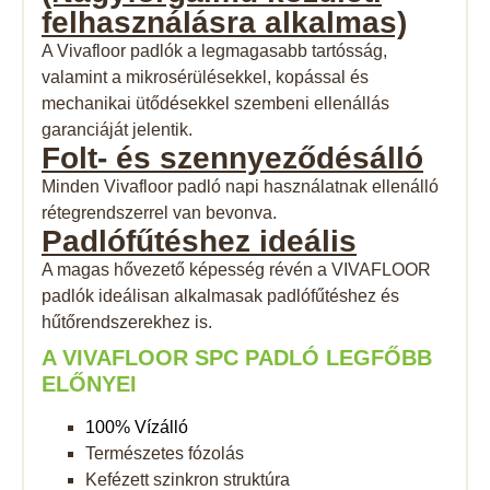
felhasználásra alkalmas)
A Vivafloor padlók a legmagasabb tartósság,
valamint a mikrosérülésekkel, kopással és
mechanikai ütődésekkel szembeni ellenállás
garanciáját jelentik.
Folt- és
szennyeződésálló
Minden Vivafloor padló napi használatnak ellenálló
rétegrendszerrel van bevonva.
Padlófűtéshez
ideális
A magas hővezető képesség révén a VIVAFLOOR
padlók ideálisan alkalmasak padlófűtéshez és
hűtőrendszerekhez is.
A VIVAFLOOR SPC PADLÓ LEGFŐBB
ELŐNYEI
100% Vízálló
Természetes fózolás
Kefézett szinkron struktúra