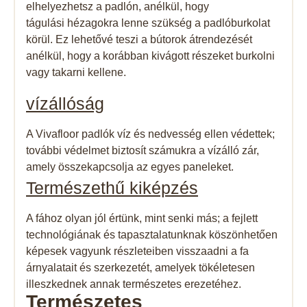
elhelyezhetsz a padlón, anélkül, hogy
tágulási hézagokra lenne szükség a padlóburkolat
körül. Ez lehetővé teszi a bútorok átrendezését
anélkül, hogy a korábban kivágott részeket burkolni
vagy takarni kellene.
vízállóság​
A Vivafloor padlók víz és nedvesség ellen védettek;
további védelmet biztosít számukra a vízálló zár,
amely összekapcsolja az egyes paneleket.
Természethű kiképzés
A fához olyan jól értünk, mint senki más; a fejlett
technológiának és tapasztalatunknak köszönhetően
képesek vagyunk részleteiben visszaadni a fa
árnyalatait és szerkezetét, amelyek tökéletesen
illeszkednek annak természetes erezetéhez.
Természetes