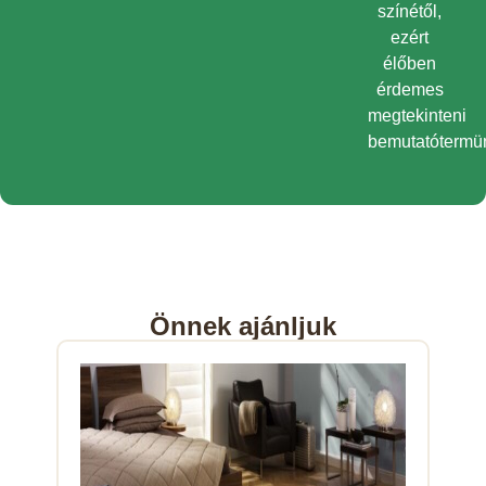
színétől,
ezért
élőben
érdemes
megtekinteni
bemutatótermü
Önnek ajánljuk