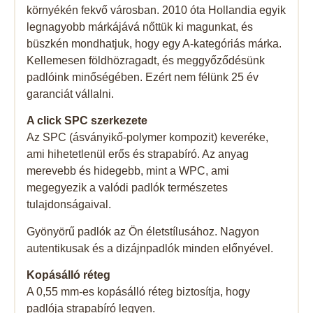
környékén fekvő városban. 2010 óta Hollandia egyik
legnagyobb márkájává nőttük ki magunkat, és
büszkén mondhatjuk, hogy egy A-kategóriás márka.
Kellemesen földhözragadt, és meggyőződésünk
padlóink ​​minőségében. Ezért nem félünk 25 év
garanciát vállalni.
A click SPC szerkezete
Az SPC (ásványikő-polymer kompozit) keveréke,
ami hihetetlenül erős és strapabíró. Az anyag
merevebb és hidegebb, mint a WPC, ami
megegyezik a valódi padlók természetes
tulajdonságaival.
Gyönyörű padlók az Ön életstílusához. Nagyon
autentikusak és a dizájnpadlók minden előnyével.
Kopásálló réteg
A 0,55 mm-es kopásálló réteg biztosítja, hogy
padlója strapabíró legyen.