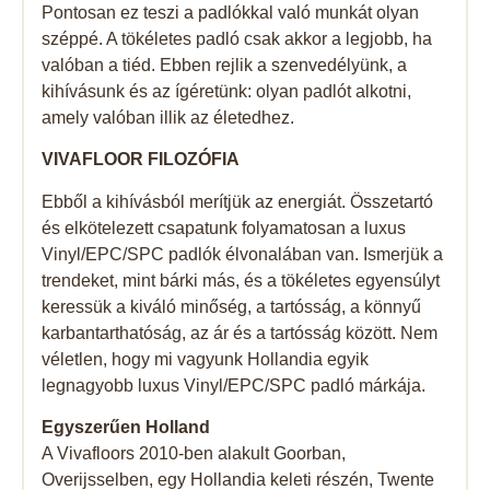
Pontosan ez teszi a padlókkal való munkát olyan
széppé. A tökéletes padló csak akkor a legjobb, ha
valóban a tiéd. Ebben rejlik a szenvedélyünk, a
kihívásunk és az ígéretünk: olyan padlót alkotni,
amely valóban illik az életedhez.
VIVAFLOOR FILOZÓFIA
Ebből a kihívásból merítjük az energiát. Összetartó
és elkötelezett csapatunk folyamatosan a luxus
Vinyl/EPC/SPC padlók élvonalában van. Ismerjük a
trendeket, mint bárki más, és a tökéletes egyensúlyt
keressük a kiváló minőség, a tartósság, a könnyű
karbantarthatóság, az ár és a tartósság között. Nem
véletlen, hogy mi vagyunk Hollandia egyik
legnagyobb luxus Vinyl/EPC/SPC padló márkája.
Egyszerűen Holland
A Vivafloors 2010-ben alakult Goorban,
Overijsselben, egy Hollandia keleti részén, Twente