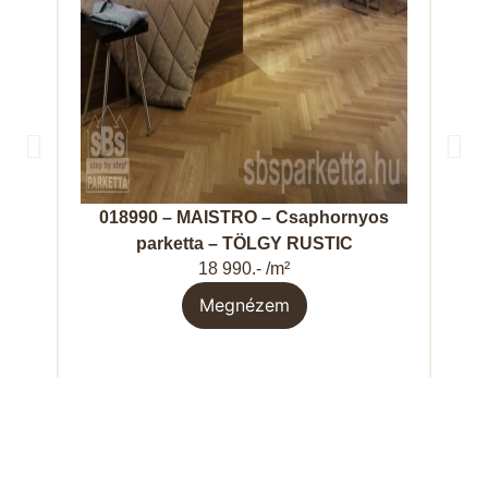
018990 – MAISTRO – Csaphornyos
0
parketta – TÖLGY RUSTIC
18 990.- /m²
Megnézem