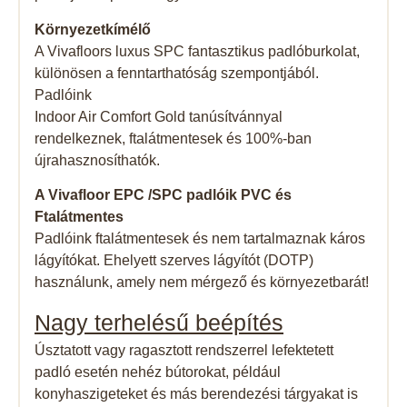
Környezetkímélő
A Vivafloors luxus SPC fantasztikus padlóburkolat,
különösen a fenntarthatóság szempontjából.
Padlóink
Indoor Air Comfort Gold tanúsítvánnyal
rendelkeznek, ftalátmentesek és 100%-ban
újrahasznosíthatók.
A Vivafloor EPC /SPC padlóik PVC és
Ftalátmentes
Padlóink ​​ftalátmentesek és nem tartalmaznak káros
lágyítókat. Ehelyett szerves lágyítót (DOTP)
használunk, amely nem mérgező és környezetbarát!
Nagy terhelésű beépítés
Úsztatott vagy ragasztott rendszerrel lefektetett
padló esetén nehéz bútorokat, például
konyhaszigeteket és más berendezési tárgyakat is