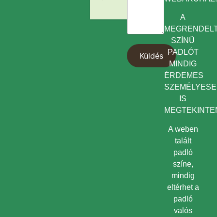
A
MEGRENDEL
SZÍNŰ
PADLÓT
MINDIG
ÉRDEMES
SZEMÉLYES
IS
MEGTEKINTEN
A weben
talált
padló
színe,
mindig
eltérhet a
padló
valós