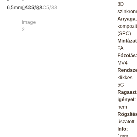
3D
szinkron
Anyaga
kompozi
(SPC)
Mintázat
FA
Fózolás
MV4
Rendsze
klikkes
5G
Ragaszt
igényel:
nem
Rögzíté
úszatott
Info:
1mm