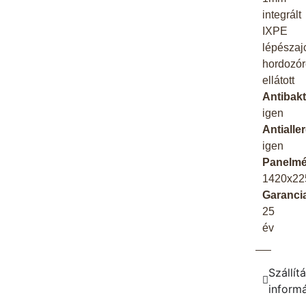
integrált
IXPE
lépészaj
hordozór
ellátott
Antibakt
igen
Antialle
igen
Panelmé
1420x22
Garanci
25
év
Szállítá
inform