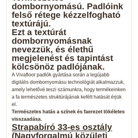
dombornyomású. Padlóink ​​
felső rétege kézzelfogható
textúrájú.
Ezt a textúrát
dombornyomásnak
nevezzük, és élethű
megjelenést és tapintást
kölcsönöz padlójának.
A Vivafloor padlók gyártása során a legújabb
digitális dombornyomásu technológiát alkalmazzuk,
amely lehetővé teszi számunkra, hogy termékeinken
a fa természetes struktúrájának kefélt hatását érjük
el.
Természetes hatás a színek és faerezet tökéletes
visszaadása.
Strapabíró 33-es
osztály
(Nagyforgalmú közületi