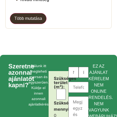
Több mutatása
Szeretne
Nálunk itt
EZ AZ
azonnal
megteheti
AJÁNLAT
gyorsan és
ajánlatot
Szükséges
KÉRELEM
terület
egyszerűen.
kapni?
NEM
(m²):
Küldje el
ONLINE
innen
RENDELÉS.
azonnali
Szükséges
NEM
ajánlatkérését.
mennyiség:
VAGYUNK
0
WEBÁRUHÁZ