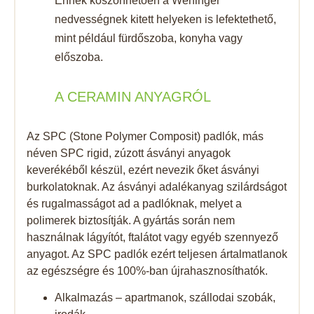
Ennek köszönhetően a Weninger
nedvességnek kitett helyeken is lefektethető,
mint például fürdőszoba, konyha vagy
előszoba.
A CERAMIN ANYAGRÓL
Az SPC (Stone Polymer Composit) padlók, más
néven SPC rigid, zúzott ásványi anyagok
keverékéből készül, ezért nevezik őket ásványi
burkolatoknak. Az ásványi adalékanyag szilárdságot
és rugalmasságot ad a padlóknak, melyet a
polimerek biztosítják. A gyártás során nem
használnak lágyítót, ftalátot vagy egyéb szennyező
anyagot. Az SPC padlók ezért teljesen ártalmatlanok
az egészségre és 100%-ban újrahasznosíthatók.
Alkalmazás – apartmanok, szállodai szobák,