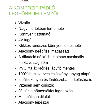
irodák
A KOMPOZIT PADLÓ
LEGFŐBB JELLEMZŐI
Vízálló
Nagy mértékben terhelhető
Könnyen tisztítható
4V fugás
Klikkes rendszer, könnyen telepíthető
Alacsony beépítési magasság
A dilatáció nélkül burkolható maximális
fesztávolság 20m
PVC, ftalát, klór és lágyító mentes
100%-ban szerves és ásványi anyag alapú
Ideális konyha és fürdőszoba burkolására is
Vizesen sem csúszik
Jól tűri a hőmérséklet ingadozást
Minimálisan dilatál
Alacsony lépészaj