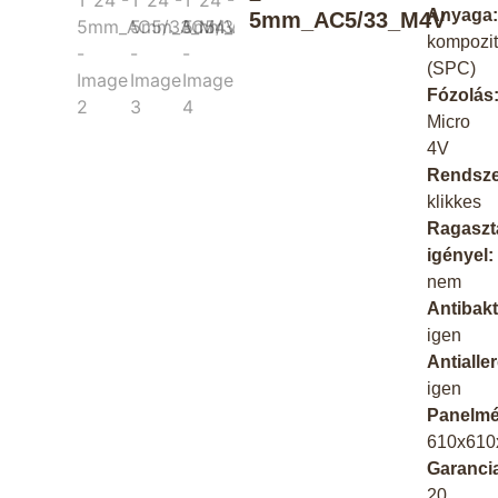
Anyaga
5mm_AC5/33_M4V
kompozi
(SPC)
Fózolás
Micro
4V
Rendsze
klikkes
Ragaszt
igényel:
nem
Antibakt
igen
Antialle
igen
Panelmé
610x61
Garanci
20