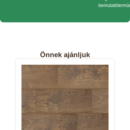
bemutatótermü
Önnek ajánljuk