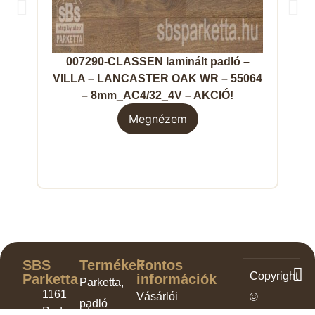
007290-CLASSEN laminált padló –
008
VILLA – LANCASTER OAK WR – 55064
– 8mm_AC4/32_4V – AKCIÓ!
Megnézem
SBS
Termékek
Fontos
Copyright
Parketta
információk
Parketta,
1161
Vásárlói
©
padló
Budapest,