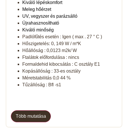
Kiváló lépéskomfort
Meleg hőérzet
UV, vegyszer és parázsálló
Újrahasznosítható
Kiváló minőség
Padlófűtés esetén : Igen ( max . 27 ° C )
Hőszigetelés: 0, 149 W / m*K
Hőállóság : 0,0123 m2k/ W
Ftalátok előfordulása : nincs
Formaldehid kibocsátás : C osztály E1
Kopásállóság : 33-es osztály
Méretstabilitás 0,0 44 %
Tűzállóság : Bfl -s1
Több mutatása