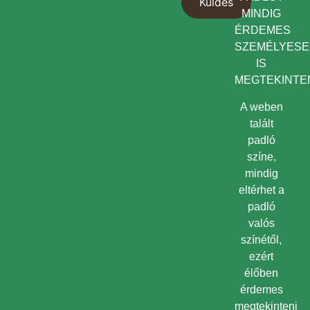
MINDIG
ÉRDEMES
SZEMÉLYES
IS
MEGTEKINTEN
A weben
talált
padló
színe,
mindig
eltérhet a
padló
valós
színétől,
ezért
élőben
érdemes
megtekinteni