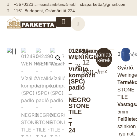
+3670323…
sbsparketta@gmail.com
mutasd a telefonszámot
1161 Budapest, Csömöri út 224.
Kiegészítők, segédanyagok
012490-
Cikkszám:
Ár:
Termék
Meg
Ajánlatot
WENINGER
T
kérek
12
–
24
Gyártó:
Vízálló
490.-/m²
kompozit
Weninge
(SPC)
Termékc
padló
STONE
–
TILE
NEGRO
Vastags
STONE
TILE
5mm
–
Felülete
T
szinkron
24
nyomott
–