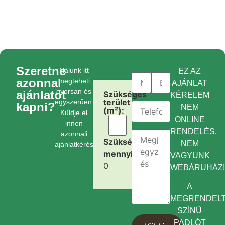
Szeretne
Nálunk itt
EZ AZ
azonnal
megteheti
AJÁNLAT
gyorsan és
ajánlatot
Szükséges
KÉRELEM
terület
egyszerűen.
kapni?
NEM
(m²):
Küldje el
ONLINE
innen
RENDELÉS.
azonnali
Szükséges
NEM
ajánlatkérését.
mennyiség:
VAGYUNK
0
WEBÁRUHÁZ
A
MEGRENDEL
SZÍNŰ
PADLÓT