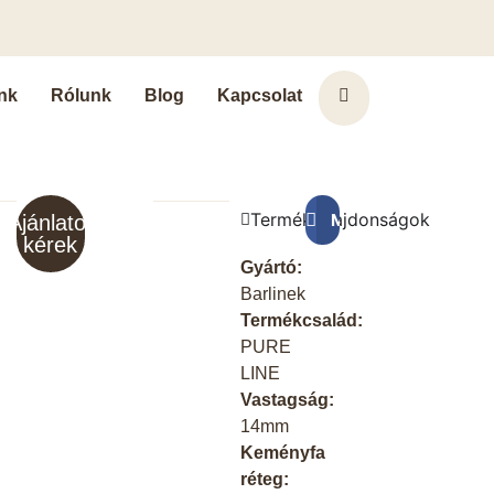
nk
Rólunk
Blog
Kapcsolat
Terméktulajdonságok
Megosztás a Faceb
Ajánlatot
kérek
Gyártó:
Barlinek
Termékcsalád:
PURE
LINE
Vastagság:
14mm
Keményfa
réteg: