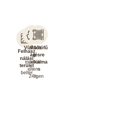
Vízállós
Padlófű
Felhasz
ág
tésre
nálási
mérsék
alkalma
terület
elten
s
beltér
24h
igen