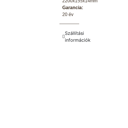
2200x155x14mm
Garancia:
20 év
Szállítási
információk