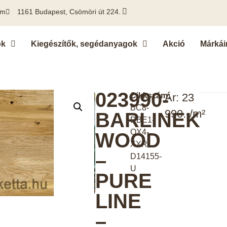
om
1161 Budapest, Csömöri út 224.
ok
Kiegészítők, segédanyagok
Akció
Márkái
023990-
Cikkszám:
Ár: 23
BC8-
990.-/m²
BARLINEK
DBE1-
OX4-
WOOD
XXR-
–
D14155-
U
PURE
LINE
–