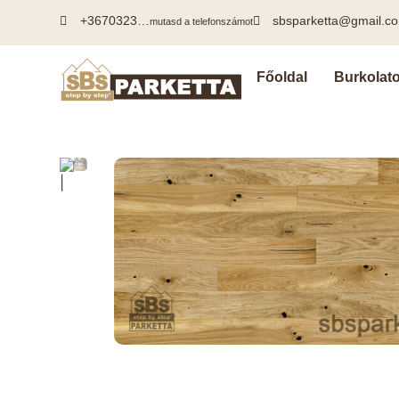
+3670323…
sbsparketta@gmail.c
mutasd a telefonszámot
Főoldal
Burkolat