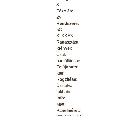
3
Fózolás:
2V
Rendszere:
5G
KLKKES
Ragasztást
igényel:
Csak
padlófűtésnél
Felújítható:
Igen
Rögzítése:
Úsztatva
rakható
Info:
Matt
Panelméret: