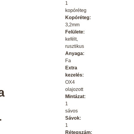
1
kopóréteg
Kopóréteg:
3,2mm
Felülete:
kefélt,
rusztikus
Anyaga:
Fa
Extra
kezelés:
OX4
a
olajozott
Mintázat:
1
sávos
L
Sávok:
1
Rétegszám: