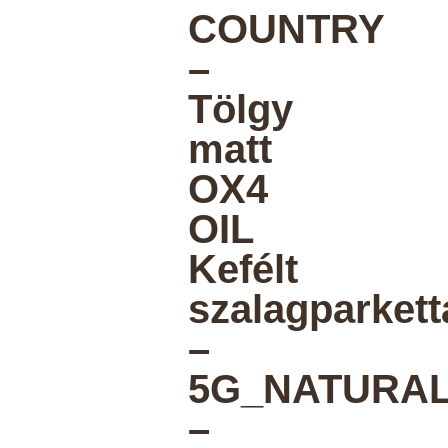
COUNTRY
–
Tölgy
matt
OX4
OIL
Kefélt
szalagparkett
–
5G_NATURA
–