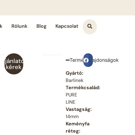
k
Rólunk
Blog
Kapcsolat
Ajánlatot
Terméktulajdonságok
Megosztás a Face
kérek
Gyártó:
Barlinek
Termékcsalád:
PURE
LINE
Vastagság:
14mm
Keményfa
réteg: