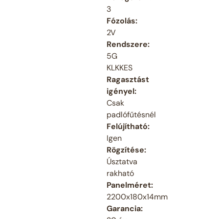
3
Fózolás:
2V
Rendszere:
5G
KLKKES
Ragasztást
igényel:
Csak
padlófűtésnél
Felújítható:
Igen
Rögzítése:
Úsztatva
rakható
Panelméret:
2200x180x14mm
Garancia: