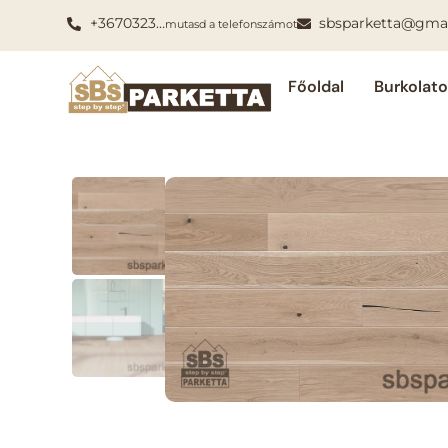
+3670323…
sbsparketta@gma
mutasd a telefonszámot
Főoldal
Burkolat