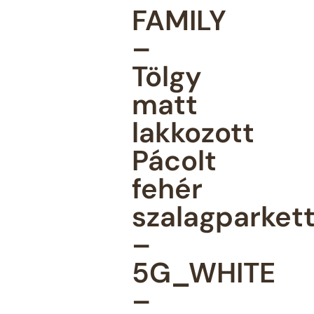
FAMILY
–
Tölgy
matt
lakkozott
Pácolt
fehér
szalagparket
–
5G_WHITE
–