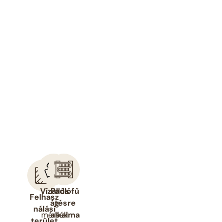
Vízállós
Padlófű
Felhasz
ág
tésre
nálási
mérsék
alkalma
terület