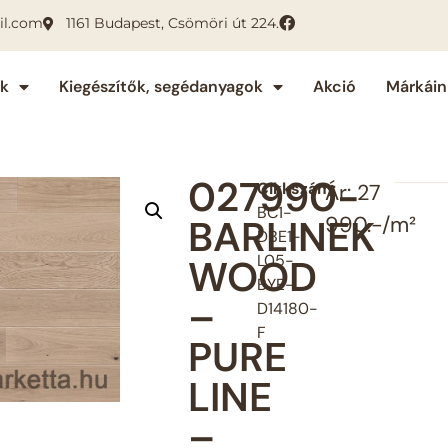
il.com
1161 Budapest, Csömöri út 224.
ok
Kiegészítők, segédanyagok
Akció
Márkáin
027990-
Cikkszám:
Ár: 27
BC1-
BARLINEK
990.-/m²
DBE1-
L05-
WOOD
BYE-
–
D14180-
F
PURE
LINE
–