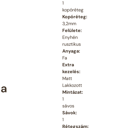
1
kopóréteg
Kopóréteg:
3,2mm
Felülete:
Enyhén
rusztikus
Anyaga:
Fa
Extra
kezelés:
Matt
ta
Lakkozott
Mintázat:
1
sávos
Sávok:
1
Rétegszám: