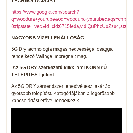
TECHNOLOGIÁJÁT:
https://www.google.com/search?
q=woodura+yourube&oq=woodura+yourube&aqs=chrome..
8#fpstate=ive&vld=cid:6715feda,vid:QuPhcUoZzu4,st:0
NAGYOBB VÍZELLENÁLLÓSÁG
5G Dry technológia magas nedvességállósággal
rendelkező Välinge impregnált mag.
Az 5G DRY szerkezetű klikk, ami KÖNNYŰ
TELEPÍTÉST jelent
Az 5G DRY zártrendszer lehetővé teszi akár 3x
gyorsabb telepítést. Kategóriájában a legerősebb
kapcsolódási erővel rendelkezik.