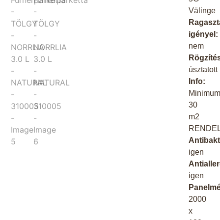
Välinge
Ragaszt
igényel:
nem
Rögzíté
úsztatott
Info:
Minimu
30
m2
RENDEL
Antibakt
igen
Antialle
igen
Panelmé
2000
x