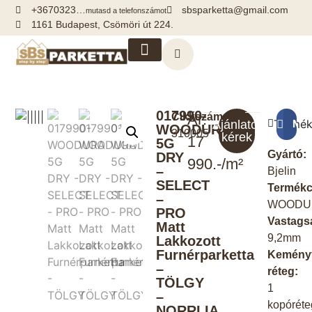
+3670323…
sbsparketta@gmail.com
mutasd a telefonszámot
1161 Budapest, Csömöri út 224.
Kiegészítők, segédanyagok
017990-
Cikkszám:
Ár:
Termék
Meg
Ajánlatot
WOODURA
310005
kérek
17
5G
Gyártó:
DRY
990.-/m²
–
Bjelin
SELECT
Termékc
–
WOODU
PRO
Vastags
Matt
9,2mm
Lakkozott
Furnérparketta
Kemény
–
réteg:
TÖLGY
1
–
kopóréte
NORRLIA