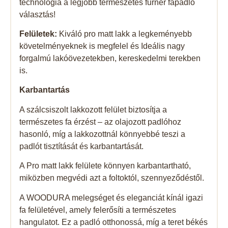
technológia a legjobb természetes furnér fapadló
választás!
Felületek:
Kiváló pro matt lakk a legkeményebb
követelményeknek is megfelel és Ideális nagy
forgalmú lakóövezetekben, kereskedelmi terekben
is.
Karbantartás
A szálcsiszolt lakkozott felület biztosítja a
természetes fa érzést – az olajozott padlóhoz
hasonló, míg a lakkozottnál könnyebbé teszi a
padlót tisztítását és karbantartását.
A Pro matt lakk felülete könnyen karbantartható,
miközben megvédi azt a foltoktól, szennyeződéstől.
A WOODURA melegséget és eleganciát kínál igazi
fa felületével, amely felerősíti a természetes
hangulatot. Ez a padló otthonossá, míg a teret békés