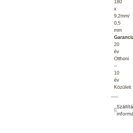
180
x
9,2mm/
0,5
mm
Garanci
20
év
Otthoni
–
10
év
Közületi
Szállítá
inform