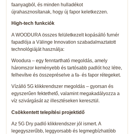
faanyagból, és minden hulladékot
újrahasznosítanak, hogy új fapor keletkezzen.
High-tech funkciók
A WOODURA összes felületkezelt kopásálló furnér
fapadlója a Välinge Innovation szabadalmaztatott
technológiáját használja:
Woodura – egy fenntartható megoldás, amely
háromszor keményebb és tartósabb padlót hoz létre,
felhevítve és összepréselve a fa- és fapor rétegeket.
Vízálló 5G klikkrendszer megoldás – gyorsan és
egyszerűen fektethető, valamint megakadályozza a
víz szivárgását az illesztéseken keresztül.
Csökkentett telepítési projektidő
Az 5G Dry padló klikkrendszer jól ismert. A
legegyszerűbb, leggyorsabb és legmegbízhatóbb