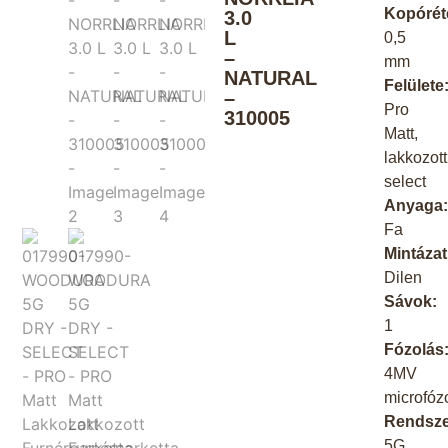
Kopórét
3.0
L
0,5
–
mm
NATURAL
Felülete
–
Pro
310005
Matt,
lakkozott
select
Anyaga
Fa
Mintázat
Dilen
Sávok:
1
Fózolás
4MV
microfózo
Rendsze
5G