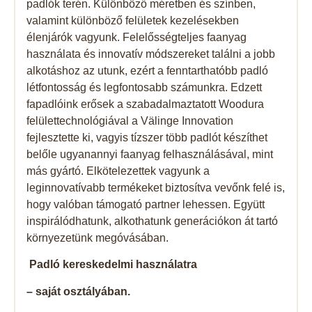
padlók terén. Különböző méretben és színben,
valamint különböző felületek kezelésekben
élenjárók vagyunk. Felelősségteljes faanyag
használata és innovatív módszereket találni a jobb
alkotáshoz az utunk, ezért a fenntarthatóbb padló
létfontosság és legfontosabb számunkra. Edzett
fapadlóink ​​erősek a szabadalmaztatott Woodura
felülettechnológiával a Välinge Innovation
fejlesztette ki, vagyis tízszer több padlót készíthet
belőle ugyanannyi faanyag felhasználásával, mint
más gyártó. Elkötelezettek vagyunk a
leginnovatívabb termékeket biztosítva vevőnk felé is,
hogy valóban támogató partner lehessen. Együtt
inspirálódhatunk, alkothatunk generációkon át tartó
környezetünk megóvásában.
Padló kereskedelmi használatra
– saját osztályában.