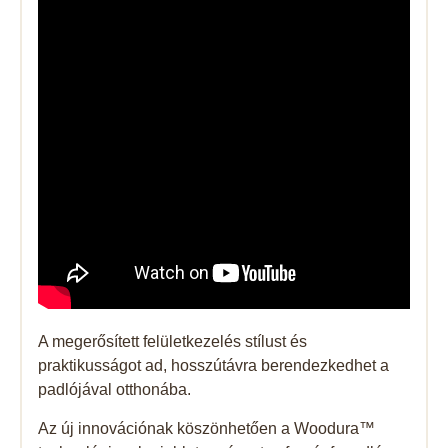
A megerősített felületkezelés stílust és
praktikusságot ad, hosszútávra berendezkedhet a
padlójával otthonába.
Az új innovációnak köszönhetően a Woodura™