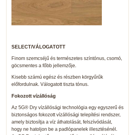
SELECT/VÁLOGATOTT
Finom szemcséjű és természetes színtónus, csomó,
göcsmentes a főbb jellemzője.
Kisebb számú egész és részben körgyűrűk
előfordulnak. Válogatott tiszta tónus.
Fokozott vízállóság
Az 5G® Dry vízállósági technológia egy egyszerű és
biztonságos fokozott vízállósági telepítési rendszer,
amely biztosítja a víz áthatolását, felszívódását,
hogy ne hatoljon be a padlópanelek illesztésénél.