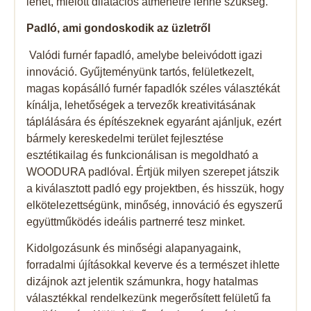
lehet, mielőtt dilatációs átmenetre lenne szükség.
Padló, ami gondoskodik az üzletről
Valódi furnér fapadló, amelybe beleivódott igazi
innováció. Gyűjteményünk tartós, felületkezelt,
magas kopásálló furnér fapadlók széles választékát
kínálja, lehetőségek a tervezők kreativitásának
táplálására és építészeknek egyaránt ajánljuk, ezért
bármely kereskedelmi terület fejlesztése
esztétikailag és funkcionálisan is megoldható a
WOODURA padlóval. Értjük milyen szerepet játszik
a kiválasztott padló egy projektben, és hisszük, hogy
elkötelezettségünk, minőség, innováció és egyszerű
együttműködés ideális partnerré tesz minket.
Kidolgozásunk és minőségi alapanyagaink,
forradalmi újításokkal keverve és a természet ihlette
dizájnok azt jelentik számunkra, hogy hatalmas
választékkal rendelkezünk megerősített felületű fa