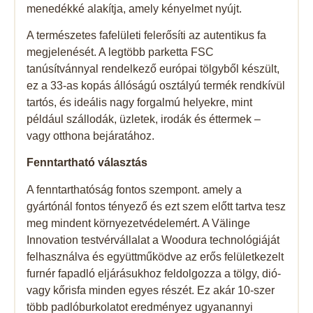
menedékké alakítja, amely kényelmet nyújt.
A természetes fafelületi felerősíti az autentikus fa
megjelenését. A legtöbb parketta FSC
tanúsítvánnyal rendelkező európai tölgyből készült,
ez a 33-as kopás állóságú osztályú termék rendkívül
tartós, és ideális nagy forgalmú helyekre, mint
például szállodák, üzletek, irodák és éttermek –
vagy otthona bejáratához.
Fenntartható választás
A fenntarthatóság fontos szempont. amely a
gyártónál fontos tényező és ezt szem előtt tartva tesz
meg mindent környezetvédelemért. A Välinge
Innovation testvérvállalat a Woodura technológiáját
felhasználva és együttműködve az erős felületkezelt
furnér fapadló eljárásukhoz feldolgozza a tölgy, dió-
vagy kőrisfa minden egyes részét. Ez akár 10-szer
több padlóburkolatot eredményez ugyanannyi