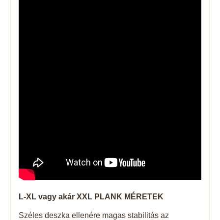
L-XL vagy akár XXL PLANK MÉRETEK
Széles deszka ellenére magas stabilitás az