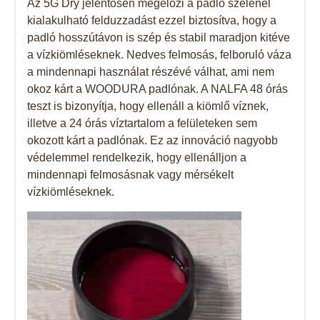
Az 5G Dry jelentősen megelőzi a padló szélénél
kialakulható felduzzadást ezzel biztosítva, hogy a
padló hosszútávon is szép és stabil maradjon kitéve
a vízkiömléseknek. Nedves felmosás, felboruló váza
a mindennapi használat részévé válhat, ami nem
okoz kárt a WOODURA padlónak. A NALFA 48 órás
teszt is bizonyítja, hogy ellenáll a kiömlő víznek,
illetve a 24 órás víztartalom a felületeken sem
okozott kárt a padlónak. Ez az innováció nagyobb
védelemmel rendelkezik, hogy ellenálljon a
mindennapi felmosásnak vagy mérsékelt
vízkiömléseknek.