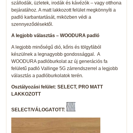
szállodák, üzletek, irodák és kávézók – vagy otthona
bejáratához. A matt lakkozott felület megkönnyíti a
padló karbantartását, miközben védi a
szennyeződésektől.
A legjobb választás – WOODURA padló
A legjobb minőségű dió, kőris és tölgyfából
készülnek a legnagyobb gondossággal. A
WOODURA padlóburkolat az új generációs fa
felületű padló Vallinge 5G zárrendszerrel a legjobb
választás a padlóburkolatok terén.
Osztályozási felület: SELECT, PRO MATT
LAKKOZOTT
SELECT/VÁLOGATOTT: