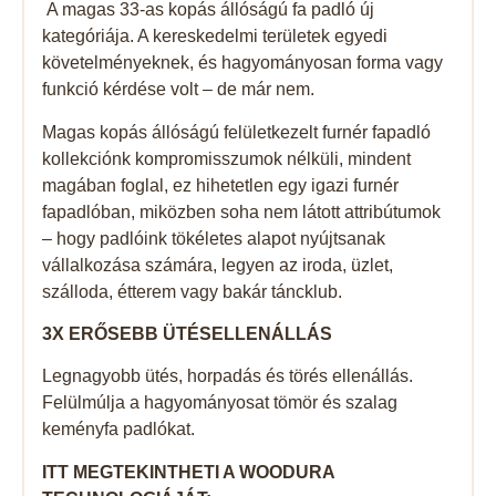
A magas 33-as kopás állóságú fa padló új
kategóriája. A kereskedelmi területek egyedi
követelményeknek, és hagyományosan forma vagy
funkció kérdése volt – de már nem.
Magas kopás állóságú felületkezelt furnér fapadló
kollekciónk kompromisszumok nélküli, mindent
magában foglal, ez hihetetlen egy igazi furnér
fapadlóban, miközben soha nem látott attribútumok
– hogy padlóink ​​tökéletes alapot nyújtsanak
vállalkozása számára, legyen az iroda, üzlet,
szálloda, étterem vagy bakár táncklub.
3X ERŐSEBB ÜTÉSELLENÁLLÁS
Legnagyobb ütés, horpadás és törés ellenállás.
Felülmúlja a hagyományosat tömör és szalag
keményfa padlókat.
ITT MEGTEKINTHETI A WOODURA