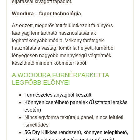
eljárással kivágott fapadlót.
Woodura – fapor technológia
Az edzett, megerősített felületkezelt fa a nyers
faanyag fenntartható hasznosításának
leghatékonyabb módja. Vékony farétegek
használata a vastag, tömör fa helyett, furnérból
lényegesen nagyobb mennyiségű végtermék
készíthető minden köbméter fából.
A WOODURA FURNÉRPARKETTA
LEGFŐBB ELŐNYEI
Természetes anyagból készült
Könnyen cserélhető panelek (Úsztatott lerakás
esetén)
Nincs egyforma textúrájú panel, nincs felületi
ismétlődés
5G Dry Klikkes rendszerű, könnyen telepíthető,
a rövid oldalon pattintós rendszerű, ezért