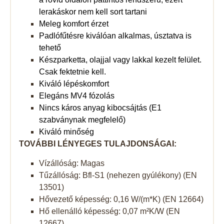
lerakáskor nem kell sort tartani
Meleg komfort érzet
Padlófűtésre kiválóan alkalmas, úsztatva is
tehető
Készparketta, olajjal vagy lakkal kezelt felület.
Csak fektetnie kell.
Kiváló lépéskomfort
Elegáns MV4 fózolás
Nincs káros anyag kibocsájtás (E1
szabványnak megfelelő)
Kiváló minőség
TOVÁBBI LÉNYEGES TULAJDONSÁGAI:
Vízállóság: Magas
Tűzállóság: Bfl-S1 (nehezen gyúlékony) (EN
13501)
Hővezető képesség: 0,16 W/(m*K) (EN 12664)
Hő ellenálló képesség: 0,07 m²K/W (EN
12667)