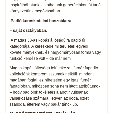
inspirálódhatunk, alkothatunk generációkon át tartó
környezetünk megóvásában.
Padló kereskedelmi használatra
– saját osztályában.
A magas 33-as kopás állóságú fa padló új
kategóriája. A kereskedelmi területek egyedi
követelményeknek, és hagyományosan forma vagy
funkció kérdése volt – de már nem.
Magas kopás állóságú felületkezelt furnér fapadló
kollekciónk kompromisszumok nélküli, mindent
magában foglal, ez hihetetlen egy igazi furnér
fapadlóban, miközben soha nem látott attribútumok
– hogy padlóink ​​tökéletes alapot nyújtsanak
vállalkozása számára, legyen az iroda, üzlet,
szálloda, étterem vagy bakár táncklub.