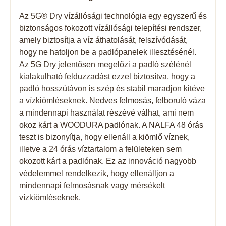
Az 5G® Dry vízállósági technológia egy egyszerű és
biztonságos fokozott vízállósági telepítési rendszer,
amely biztosítja a víz áthatolását, felszívódását,
hogy ne hatoljon be a padlópanelek illesztésénél.
Az 5G Dry jelentősen megelőzi a padló szélénél
kialakulható felduzzadást ezzel biztosítva, hogy a
padló hosszútávon is szép és stabil maradjon kitéve
a vízkiömléseknek. Nedves felmosás, felboruló váza
a mindennapi használat részévé válhat, ami nem
okoz kárt a WOODURA padlónak. A NALFA 48 órás
teszt is bizonyítja, hogy ellenáll a kiömlő víznek,
illetve a 24 órás víztartalom a felületeken sem
okozott kárt a padlónak. Ez az innováció nagyobb
védelemmel rendelkezik, hogy ellenálljon a
mindennapi felmosásnak vagy mérsékelt
vízkiömléseknek.