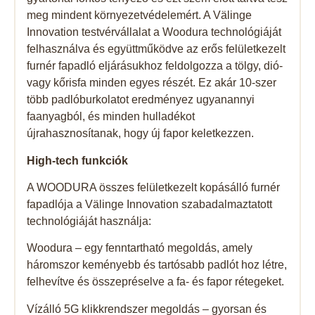
meg mindent környezetvédelemért. A Välinge
Innovation testvérvállalat a Woodura technológiáját
felhasználva és együttműködve az erős felületkezelt
furnér fapadló eljárásukhoz feldolgozza a tölgy, dió-
vagy kőrisfa minden egyes részét. Ez akár 10-szer
több padlóburkolatot eredményez ugyanannyi
faanyagból, és minden hulladékot
újrahasznosítanak, hogy új fapor keletkezzen.
High-tech funkciók
A WOODURA összes felületkezelt kopásálló furnér
fapadlója a Välinge Innovation szabadalmaztatott
technológiáját használja:
Woodura – egy fenntartható megoldás, amely
háromszor keményebb és tartósabb padlót hoz létre,
felhevítve és összepréselve a fa- és fapor rétegeket.
Vízálló 5G klikkrendszer megoldás – gyorsan és