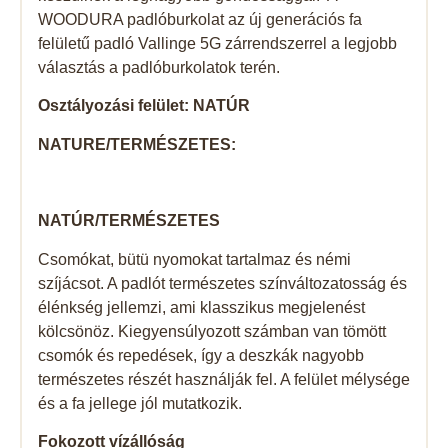
WOODURA padlóburkolat az új generációs fa
felületű padló Vallinge 5G zárrendszerrel a legjobb
választás a padlóburkolatok terén.
Osztályozási felület: NATÚR
NATURE/TERMÉSZETES:
NATÚR/TERMÉSZETES
Csomókat, bütü nyomokat tartalmaz és némi
szíjácsot. A padlót természetes színváltozatosság és
élénkség jellemzi, ami klasszikus megjelenést
kölcsönöz. Kiegyensúlyozott számban van tömött
csomók és repedések, így a deszkák nagyobb
természetes részét használják fel. A felület mélysége
és a fa jellege jól mutatkozik.
Fokozott vízállóság