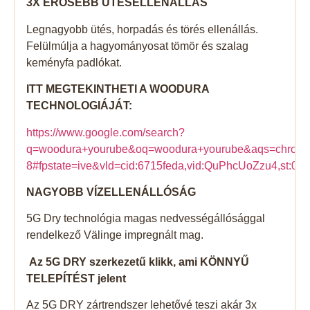
3X ERŐSEBB ÜTÉSELLENÁLLÁS
Legnagyobb ütés, horpadás és törés ellenállás.
Felülmúlja a hagyományosat tömör és szalag
keményfa padlókat.
ITT MEGTEKINTHETI A WOODURA
TECHNOLOGIÁJÁT:
https://www.google.com/search?
q=woodura+yourube&oq=woodura+yourube&aqs=chrome..
8#fpstate=ive&vld=cid:6715feda,vid:QuPhcUoZzu4,st:0
NAGYOBB VÍZELLENÁLLÓSÁG
5G Dry technológia magas nedvességállósággal
rendelkező Välinge impregnált mag.
Az 5G DRY szerkezetű klikk, ami KÖNNYŰ
TELEPÍTÉST jelent
Az 5G DRY zártrendszer lehetővé teszi akár 3x