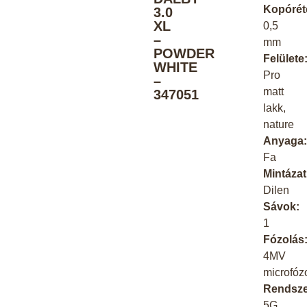
Kopórét
3.0
XL
0,5
–
mm
POWDER
Felülete
WHITE
Pro
–
matt
347051
lakk,
nature
Anyaga
Fa
Mintázat
Dilen
Sávok:
1
Fózolás
4MV
microfózo
Rendsze
5G