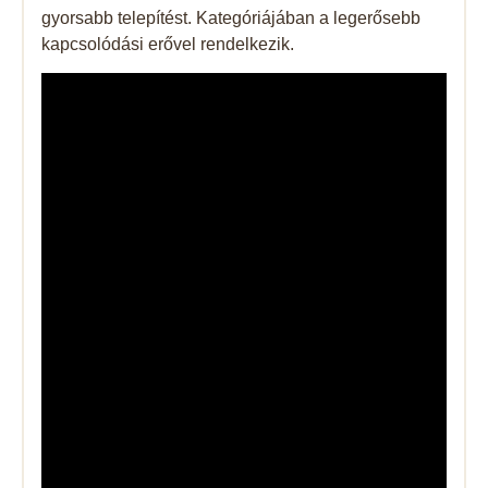
gyorsabb telepítést. Kategóriájában a legerősebb
kapcsolódási erővel rendelkezik.