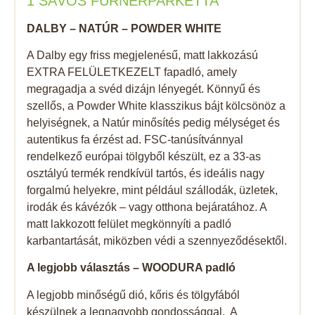
1 SÁVOS FURNÉRPARKETTA
DALBY – NATÚR – POWDER WHITE
A Dalby egy friss megjelenésű, matt lakkozású
EXTRA FELÜLETKEZELT fapadló, amely
megragadja a svéd dizájn lényegét. Könnyű és
szellős, a Powder White klasszikus bájt kölcsönöz a
helyiségnek, a Natúr minősítés pedig mélységet és
autentikus fa érzést ad. FSC-tanúsítvánnyal
rendelkező európai tölgyből készült, ez a 33-as
osztályú termék rendkívül tartós, és ideális nagy
forgalmú helyekre, mint például szállodák, üzletek,
irodák és kávézók – vagy otthona bejáratához. A
matt lakkozott felület megkönnyíti a padló
karbantartását, miközben védi a szennyeződésektől.
A legjobb választás – WOODURA padló
A legjobb minőségű dió, kőris és tölgyfából
készülnek a legnagyobb gondossággal. A