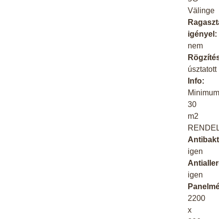
Välinge
Ragaszt
igényel:
nem
Rögzíté
úsztatott
Info:
Minimu
30
m2
RENDEL
Antibakt
igen
Antialle
igen
Panelmé
2200
x