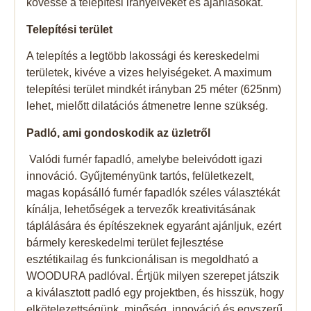
kövesse a telepítési irányelveket és ajánlásokat.
Telepítési terület
A telepítés a legtöbb lakossági és kereskedelmi
területek, kivéve a vizes helyiségeket. A maximum
telepítési terület mindkét irányban 25 méter (625nm)
lehet, mielőtt dilatációs átmenetre lenne szükség.
Padló, ami gondoskodik az üzletről
Valódi furnér fapadló, amelybe beleivódott igazi
innováció. Gyűjteményünk tartós, felületkezelt,
magas kopásálló furnér fapadlók széles választékát
kínálja, lehetőségek a tervezők kreativitásának
táplálására és építészeknek egyaránt ajánljuk, ezért
bármely kereskedelmi terület fejlesztése
esztétikailag és funkcionálisan is megoldható a
WOODURA padlóval. Értjük milyen szerepet játszik
a kiválasztott padló egy projektben, és hisszük, hogy
elkötelezettségünk, minőség, innováció és egyszerű