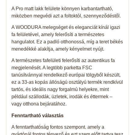
A Pro matt lakk felülete könnyen karbantartható,
miközben megvédi azt a foltoktól, szennyeződéstől.
A WOODURA melegséget és eleganciát kínál igazi
fa felületével, amely felerősíti a természetes
hangulatot. Ez a padló otthonossá, míg a teret békés
menedékké alakítja, amely kényelmet nyújt.
A természetes fafelületi felerősíti az autentikus fa
megjelenését. A legtöbb parketta FSC
tanúsítvánnyal rendelkező európai tölgyből készült,
ez a 33-as kopás állóságú osztályú termék rendkívül
tartós, és ideális nagy forgalmú helyekre, mint
például szállodák, üzletek, irodák és éttermek –
vagy otthona bejáratához.
Fenntartható választás
A fenntarthatóság fontos szempont. amely a
gyártónál fontos tényező és ezt szem előtt tartva tesz