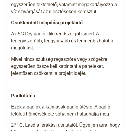
egyszerűen fektethető, valamint megakadályozza a
víz szivárgását az illesztéseken keresztül.
Csökkentett telepítési projektidő
Az 5G Dry padló klikkrendszer jól ismert. A
legegyszerűbb, leggyorsabb és legmegbízhatóbb
megoldást.
Mivel nincs szükség ragasztóra vagy szögekre,
egyszerűen össze kell kattintani a paneleket,
jelentősen csökkenti a projekt idejét.
Padlófűtés
Ezek a padlók alkalmasak padlófűtésre. A padló
felületi hőmérséklete soha nem haladhatja meg
27° C. Lásd a lerakási útmutatót. Ügyeljen arra, hogy