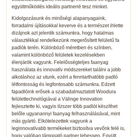
együttműködés ideális partnerré tesz minket.
Kidolgozásunk és minőségi alapanyagaink,
forradalmi újításokkal keverve és a természet ihlette
dizájnok azt jelentik számunkra, hogy hatalmas
választékkal rendelkezünk megerősített felületű fa
padlók terén. Különböző méretben és színben,
valamint különböző felületek kezelésekben
élenjárók vagyunk. Felelősségteljes faanyag
használata és innovatív módszereket találni a jobb
alkotáshoz az utunk, ezért a fenntarthatóbb padló
létfontosság és legfontosabb számunkra. Edzett
fapadlóink ​​erősek a szabadalmaztatott Woodura
felülettechnológiával a Välinge Innovation
fejlesztette ki, vagyis tízszer több padlót készíthet
belőle ugyanannyi faanyag felhasználásával, mint
más gyártó. Elkötelezettek vagyunk a
leginnovatívabb termékeket biztosítva vevőnk felé is,
hogy valóban támogató partner lehessen. Együtt