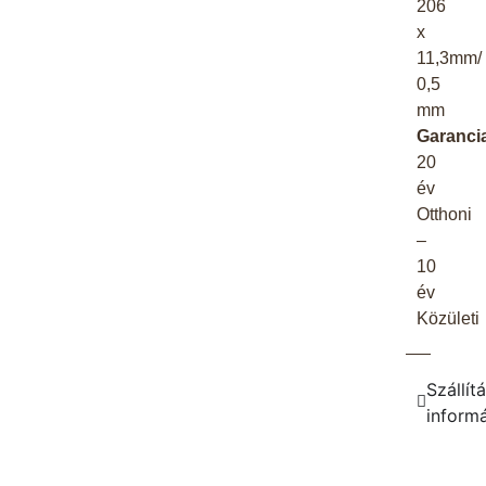
206
x
11,3mm/
0,5
mm
Garanci
20
év
Otthoni
–
10
év
Közületi
Szállítá
inform