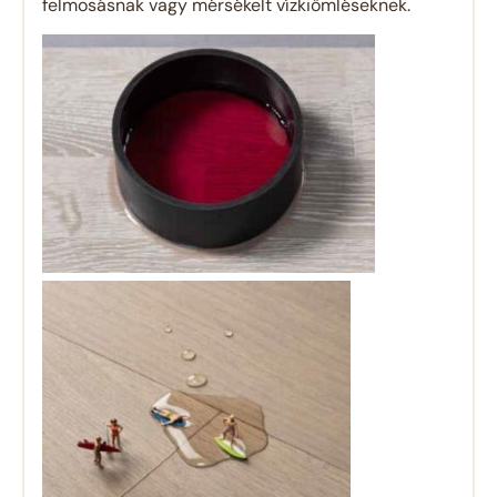
felmosásnak vagy mérsékelt vízkiömléseknek.