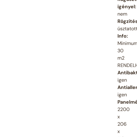
igényel:
nem
Rögzíté
úsztatot
Info:
Minimu
30
m2
RENDEL
Antibakt
igen
Antialle
igen
Panelmé
2200
x
206
x