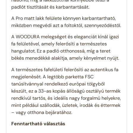
padlót tisztítását és karbantartását.
A Pro matt lakk felülete könnyen karbantartható,
miközben megvédi azt a foltoktól, szennyeződéstől.
A WOODURA melegséget és eleganciát kínál igazi
fa felületével, amely felerősíti a természetes
hangulatot. Ez a padló otthonossá, míg a teret
békés menedékké alakítja, amely kényelmet nyújt.
A természetes fafelületi felerősíti az autentikus fa
megjelenését. A legtöbb parketta FSC
tanúsítvánnyal rendelkező európai tölgyből
készült, ez a 33-as kopás állóságú osztályú termék
rendkívül tartós, és ideális nagy forgalmú helyekre,
mint például szállodák, üzletek, irodák és éttermek
– vagy otthona bejáratához.
Fenntartható választás