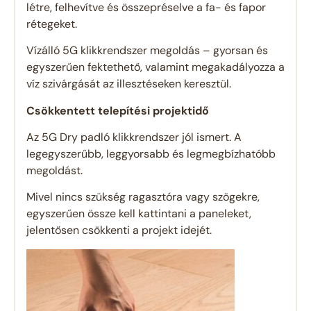
létre, felhevítve és összepréselve a fa- és fapor
rétegeket.
Vízálló 5G klikkrendszer megoldás – gyorsan és
egyszerűen fektethető, valamint megakadályozza a
víz szivárgását az illesztéseken keresztül.
Csökkentett telepítési projektidő
Az 5G Dry padló klikkrendszer jól ismert. A
legegyszerűbb, leggyorsabb és legmegbízhatóbb
megoldást.
Mivel nincs szükség ragasztóra vagy szögekre,
egyszerűen össze kell kattintani a paneleket,
jelentősen csökkenti a projekt idejét.