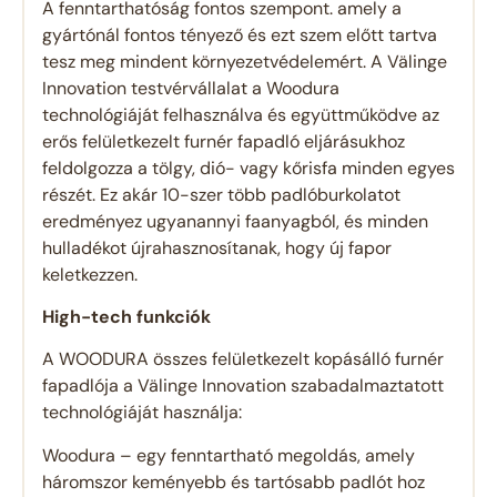
A fenntarthatóság fontos szempont. amely a
gyártónál fontos tényező és ezt szem előtt tartva
tesz meg mindent környezetvédelemért. A Välinge
Innovation testvérvállalat a Woodura
technológiáját felhasználva és együttműködve az
erős felületkezelt furnér fapadló eljárásukhoz
feldolgozza a tölgy, dió- vagy kőrisfa minden egyes
részét. Ez akár 10-szer több padlóburkolatot
eredményez ugyanannyi faanyagból, és minden
hulladékot újrahasznosítanak, hogy új fapor
keletkezzen.
High-tech funkciók
A WOODURA összes felületkezelt kopásálló furnér
fapadlója a Välinge Innovation szabadalmaztatott
technológiáját használja:
Woodura – egy fenntartható megoldás, amely
háromszor keményebb és tartósabb padlót hoz