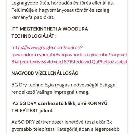
Legnagyobb ütés, horpadás és törés ellenállás.
Felülmúlja a hagyományosat tömör és szalag
keményfa padlókat.
ITT MEGTEKINTHETI A WOODURA
TECHNOLOGIÁJÁT:
https://www.google.com/search?
q=woodura+yourube&oq=woodura+yourube&aqs=chrome.
8#fpstate=ive&vld=cid:6715feda,vid:QuPhcUoZzu4,st:0
NAGYOBB VÍZELLENÁLLÓSÁG
5G Dry technológia magas nedvességállósággal
rendelkező Välinge impregnált mag.
Az 5G DRY szerkezetű klikk, ami KÖNNYŰ
TELEPÍTÉST jelent
Az 5G DRY zártrendszer lehetővé teszi akár 3x
gyorsabb telepítést. Kategóriájában a legerősebb