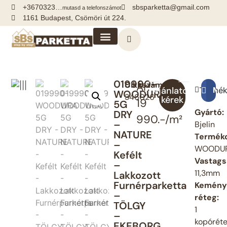
+3670323…
sbsparketta@gmail.com
mutasd a telefonszámot
1161 Budapest, Csömöri út 224.
Kiegészítők, segédanyagok
019990-
Cikkszám:
Ár:
Ajánlatot
Termék
Meg
WOODURA
346026
kérek
19
5G
Gyártó:
DRY
990.-/m²
–
Bjelin
NATURE
Termékc
–
WOODU
Kefélt
Vastags
–
11,3mm
Lakkozott
Furnérparketta
Kemény
–
réteg:
TÖLGY
1
–
kopórét
EKEBORG