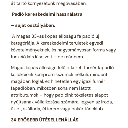
át tartó környezetünk megóvásában.
Padló kereskedelmi használatra
– saját osztályában.
A magas 33-as kopás állóságú fa padló új
kategóriája. A kereskedelmi területek egyedi
követelményeknek, és hagyományosan forma vagy
funkció kérdése volt – de már nem.
Magas kopás állóságú felületkezelt furnér fapadló
kollekciónk kompromisszumok nélküli, mindent
magában foglal, ez hihetetlen egy igazi furnér
fapadlóban, miközben soha nem látott
attribútumok – hogy padlóink ​​tökéletes alapot
nyújtsanak vállalkozása számára, legyen az iroda,
üzlet, szálloda, étterem vagy bakár táncklub.
3X ERŐSEBB ÜTÉSELLENÁLLÁS