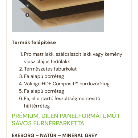
Termék felépítése
Pro matt lakk, szálcsiszolt lakk vagy kemény
viasz olajos fedőlakk
Természetes faburkolat
Fa alapú porréteg
Välinge HDF Composit™ hordozóréteg
Fa alapú porréteg
Fa, ellentartó feszültségmentesítő
háttérréteg
PRÉMIUM, DILEN PANELFORMÁTUMÚ 1
SÁVOS FURNÉRPARKETTA
EKEBORG – NATÚR – MINERAL GREY