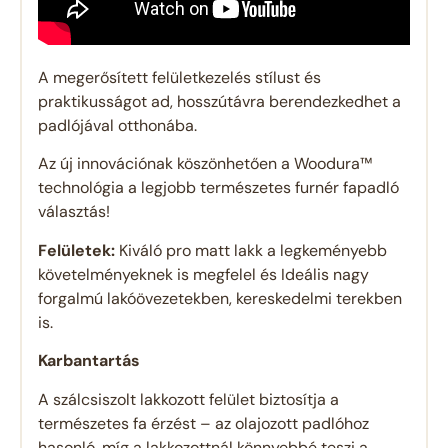
A megerősített felületkezelés stílust és
praktikusságot ad, hosszútávra berendezkedhet a
padlójával otthonába.
Az új innovációnak köszönhetően a Woodura™
technológia a legjobb természetes furnér fapadló
választás!
Felületek:
Kiváló pro matt lakk a legkeményebb
követelményeknek is megfelel és Ideális nagy
forgalmú lakóövezetekben, kereskedelmi terekben
is.
Karbantartás
A szálcsiszolt lakkozott felület biztosítja a
természetes fa érzést – az olajozott padlóhoz
hasonló, míg a lakkozottnál könnyebbé teszi a