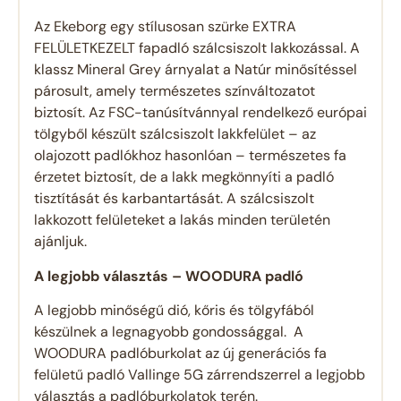
Az Ekeborg egy stílusosan szürke EXTRA
FELÜLETKEZELT fapadló szálcsiszolt lakkozással. A
klassz Mineral Grey árnyalat a Natúr minősítéssel
párosult, amely természetes színváltozatot
biztosít. Az FSC-tanúsítvánnyal rendelkező európai
tölgyből készült szálcsiszolt lakkfelület – az
olajozott padlókhoz hasonlóan – természetes fa
érzetet biztosít, de a lakk megkönnyíti a padló
tisztítását és karbantartását. A szálcsiszolt
lakkozott felületeket a lakás minden területén
ajánljuk.
A legjobb választás – WOODURA padló
A legjobb minőségű dió, kőris és tölgyfából
készülnek a legnagyobb gondossággal. A
WOODURA padlóburkolat az új generációs fa
felületű padló Vallinge 5G zárrendszerrel a legjobb
választás a padlóburkolatok terén.