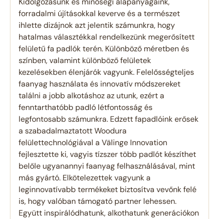
Kidolgozásunk és minőségi alapanyagaink,
forradalmi újításokkal keverve és a természet
ihlette dizájnok azt jelentik számunkra, hogy
hatalmas választékkal rendelkezünk megerősített
felületű fa padlók terén. Különböző méretben és
színben, valamint különböző felületek
kezelésekben élenjárók vagyunk. Felelősségteljes
faanyag használata és innovatív módszereket
találni a jobb alkotáshoz az utunk, ezért a
fenntarthatóbb padló létfontosság és
legfontosabb számunkra. Edzett fapadlóink ​​erősek
a szabadalmaztatott Woodura
felülettechnológiával a Välinge Innovation
fejlesztette ki, vagyis tízszer több padlót készíthet
belőle ugyanannyi faanyag felhasználásával, mint
más gyártó. Elkötelezettek vagyunk a
leginnovatívabb termékeket biztosítva vevőnk felé
is, hogy valóban támogató partner lehessen.
Együtt inspirálódhatunk, alkothatunk generációkon