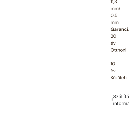
11,3
mm/
0,5
mm
Garanci
20
év
Otthoni
–
10
év
Közületi
Szállítá
inform