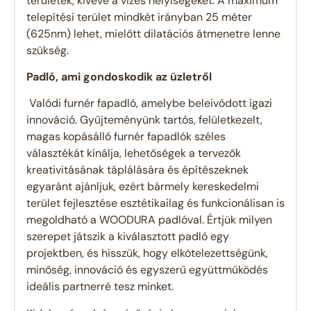
területek, kivéve a vizes helyiségeket. A maximum
telepítési terület mindkét irányban 25 méter
(625nm) lehet, mielőtt dilatációs átmenetre lenne
szükség.
Padló, ami gondoskodik az üzletről
Valódi furnér fapadló, amelybe beleivódott igazi
innováció. Gyűjteményünk tartós, felületkezelt,
magas kopásálló furnér fapadlók széles
választékát kínálja, lehetőségek a tervezők
kreativitásának táplálására és építészeknek
egyaránt ajánljuk, ezért bármely kereskedelmi
terület fejlesztése esztétikailag és funkcionálisan is
megoldható a WOODURA padlóval. Értjük milyen
szerepet játszik a kiválasztott padló egy
projektben, és hisszük, hogy elkötelezettségünk,
minőség, innováció és egyszerű együttműködés
ideális partnerré tesz minket.