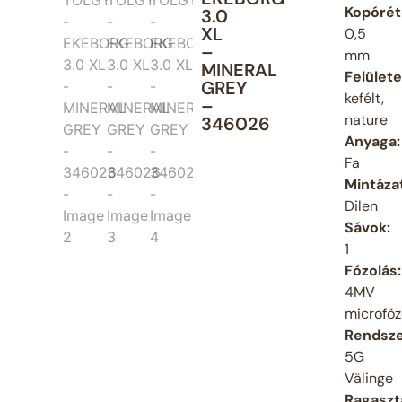
Kopórét
3.0
XL
0,5
–
mm
MINERAL
Felülete
GREY
kefélt,
–
nature
346026
Anyaga:
Fa
Mintáza
Dilen
Sávok:
1
Fózolás:
4MV
microfóz
Rendsze
5G
Välinge
Ragaszt