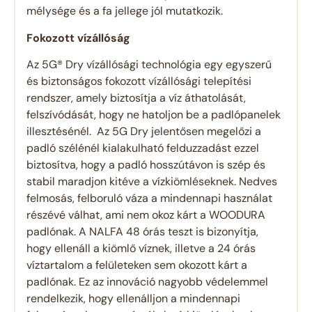
mélysége és a fa jellege jól mutatkozik.
Fokozott vízállóság
Az 5G® Dry vízállósági technológia egy egyszerű
és biztonságos fokozott vízállósági telepítési
rendszer, amely biztosítja a víz áthatolását,
felszívódását, hogy ne hatoljon be a padlópanelek
illesztésénél. Az 5G Dry jelentősen megelőzi a
padló szélénél kialakulható felduzzadást ezzel
biztosítva, hogy a padló hosszútávon is szép és
stabil maradjon kitéve a vízkiömléseknek. Nedves
felmosás, felboruló váza a mindennapi használat
részévé válhat, ami nem okoz kárt a WOODURA
padlónak. A NALFA 48 órás teszt is bizonyítja,
hogy ellenáll a kiömlő víznek, illetve a 24 órás
víztartalom a felületeken sem okozott kárt a
padlónak. Ez az innováció nagyobb védelemmel
rendelkezik, hogy ellenálljon a mindennapi