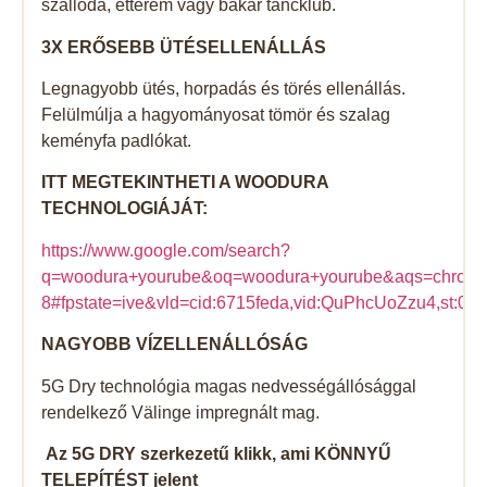
szálloda, étterem vagy bakár táncklub.
3X ERŐSEBB ÜTÉSELLENÁLLÁS
Legnagyobb ütés, horpadás és törés ellenállás.
Felülmúlja a hagyományosat tömör és szalag
keményfa padlókat.
ITT MEGTEKINTHETI A WOODURA
TECHNOLOGIÁJÁT:
https://www.google.com/search?
q=woodura+yourube&oq=woodura+yourube&aqs=chrome..
8#fpstate=ive&vld=cid:6715feda,vid:QuPhcUoZzu4,st:0
NAGYOBB VÍZELLENÁLLÓSÁG
5G Dry technológia magas nedvességállósággal
rendelkező Välinge impregnált mag.
Az 5G DRY szerkezetű klikk, ami KÖNNYŰ
TELEPÍTÉST jelent