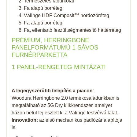
Természetes faburkolat
Fa alapú porréteg
Välinge HDF Composit™ hordozóréteg
Fa alapú porréteg
Fa, ellentartó feszültségmentesítő háttérréteg
PRÉMIUM, HERRINGBONE
PANELFORMÁTUMÚ 1 SÁVOS
FURNÉRPARKETTA
1 PANEL-RENGETEG MINTÁZAT!
A legegyszerűbb telepítés a piacon:
Woodura Herringbone 2.0 termékcsaládunkban is
megtalálható az 5G Dry klikkrendszer, amelyet
házon belül fejlesztett ki a Välinge testvérvállalat.
Innovation:
az első mechanikus padlózár alapítója
is.