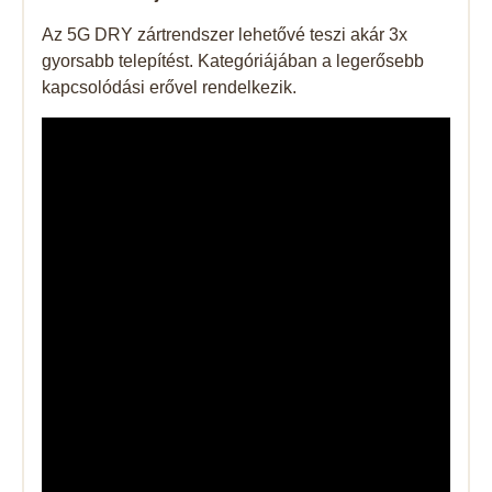
Az 5G DRY zártrendszer lehetővé teszi akár 3x
gyorsabb telepítést. Kategóriájában a legerősebb
kapcsolódási erővel rendelkezik.