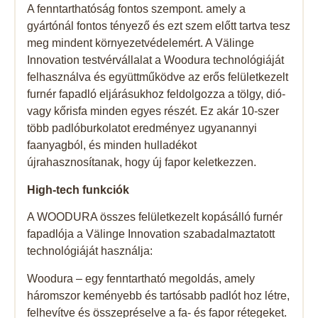
A fenntarthatóság fontos szempont. amely a
gyártónál fontos tényező és ezt szem előtt tartva tesz
meg mindent környezetvédelemért. A Välinge
Innovation testvérvállalat a Woodura technológiáját
felhasználva és együttműködve az erős felületkezelt
furnér fapadló eljárásukhoz feldolgozza a tölgy, dió-
vagy kőrisfa minden egyes részét. Ez akár 10-szer
több padlóburkolatot eredményez ugyanannyi
faanyagból, és minden hulladékot
újrahasznosítanak, hogy új fapor keletkezzen.
High-tech funkciók
A WOODURA összes felületkezelt kopásálló furnér
fapadlója a Välinge Innovation szabadalmaztatott
technológiáját használja:
Woodura – egy fenntartható megoldás, amely
háromszor keményebb és tartósabb padlót hoz létre,
felhevítve és összepréselve a fa- és fapor rétegeket.