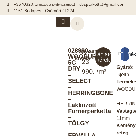
+3670323…
sbsparketta@gmail.com
mutasd a telefonszámot
1161 Budapest, Csömöri út 224.
Kiegészítők, segédanyagok
023990-
Cikkszám:
Ár:
Termék
Meg
Ajánlatot
WOODURA
Ervalla
kérek
23
5G
Gyártó:
DRY
990.-/m²
–
Bjelin
SELECT
Termékc
–
WOODU
HERRINGBONE
–
–
HERRI
Lakkozott
Furnérparketta
Vastags
–
11mm
TÖLGY
Kemény
–
réteg:
ERVALLA