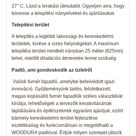
27° C. Lásd a lerakási útmutatót. Ügyeljen arra, hogy
kövesse a telepítési irányelveket és ajánlásokat.
Telepítési terület
A telepítés a legtöbb lakossági és kereskedelmi
területek, kivéve a vizes helyiségeket. A maximum
telepítési terület mindkét irányban 25 méter (625nm)
lehet, mielőtt dilatációs átmenetre lenne szükség.
Padló, ami gondoskodik az üzletről
Valódi furnér fapadló, amelybe beleivódott igazi
innováció. Gyűjteményünk tartós, felületkezelt,
magas kopásálló furnér fapadlók széles választékát
kínálja, lehetőségek a tervezők kreativitásának
táplálására és építészeknek egyaránt ajánljuk, ezért
bármely kereskedelmi terület fejlesztése
esztétikailag és funkcionálisan is megoldható a
WOODURA padlóval. Értjük milyen szerepet játszik