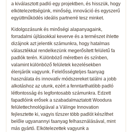
a kiválasztott padló egy projektben, és hisszük, hogy
elkötelezettségünk, minőség, innováció és egyszerű
együttműködés ideális partnerré tesz minket.
Kidolgozásunk és minőségi alapanyagaink,
forradalmi újításokkal keverve és a természet ihlette
dizájnok azt jelentik számunkra, hogy hatalmas
választékkal rendelkezünk megerősített felületű fa
padlók terén. Különböző méretben és színben,
valamint különböző felületek kezelésekben
élenjárók vagyunk. Felelősségteljes faanyag
használata és innovatív módszereket találni a jobb
alkotáshoz az utunk, ezért a fenntarthatóbb padló
létfontosság és legfontosabb számunkra. Edzett
fapadlóink ​​erősek a szabadalmaztatott Woodura
felülettechnológiával a Välinge Innovation
fejlesztette ki, vagyis tízszer több padlót készíthet
belőle ugyanannyi faanyag felhasználásával, mint
más gyártó. Elkötelezettek vagyunk a