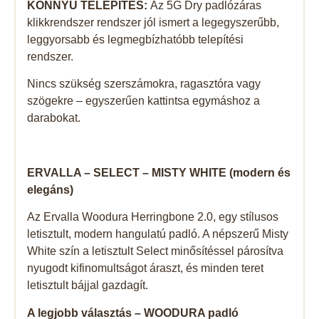
KÖNNYŰ TELEPÍTÉS:
Az 5G Dry padlózáras
klikkrendszer rendszer jól ismert a legegyszerűbb,
leggyorsabb és legmegbízhatóbb telepítési
rendszer.
Nincs szükség szerszámokra, ragasztóra vagy
szögekre – egyszerűen kattintsa egymáshoz a
darabokat.
ERVALLA – SELECT – MISTY WHITE (modern és
elegáns)
Az Ervalla Woodura Herringbone 2.0, egy stílusos
letisztult, modern hangulatú padló. A népszerű Misty
White szín a letisztult Select minősítéssel párosítva
nyugodt kifinomultságot áraszt, és minden teret
letisztult bájjal gazdagít.
A legjobb választás – WOODURA padló