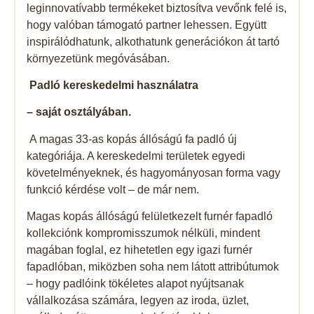
leginnovatívabb termékeket biztosítva vevőnk felé is,
hogy valóban támogató partner lehessen. Együtt
inspirálódhatunk, alkothatunk generációkon át tartó
környezetünk megóvásában.
Padló kereskedelmi használatra
– saját osztályában.
A magas 33-as kopás állóságú fa padló új
kategóriája. A kereskedelmi területek egyedi
követelményeknek, és hagyományosan forma vagy
funkció kérdése volt – de már nem.
Magas kopás állóságú felületkezelt furnér fapadló
kollekciónk kompromisszumok nélküli, mindent
magában foglal, ez hihetetlen egy igazi furnér
fapadlóban, miközben soha nem látott attribútumok
– hogy padlóink ​​tökéletes alapot nyújtsanak
vállalkozása számára, legyen az iroda, üzlet,