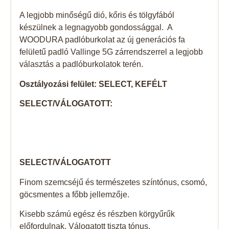
A legjobb minőségű dió, kőris és tölgyfából
készülnek a legnagyobb gondossággal. A
WOODURA padlóburkolat az új generációs fa
felületű padló Vallinge 5G zárrendszerrel a legjobb
választás a padlóburkolatok terén.
Osztályozási felület: SELECT, KEFÉLT
SELECT/VÁLOGATOTT:
SELECT/VÁLOGATOTT
Finom szemcséjű és természetes színtónus, csomó,
göcsmentes a főbb jellemzője.
Kisebb számú egész és részben körgyűrűk
előfordulnak. Válogatott tiszta tónus.