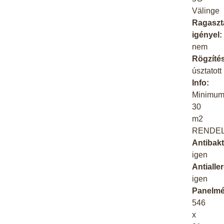
Välinge
Ragaszt
igényel:
nem
Rögzíté
úsztatott
Info:
Minimu
30
m2
RENDEL
Antibakt
igen
Antialle
igen
Panelmé
546
x