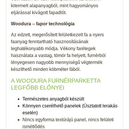
kitermelt alapanyagból, mint hagyományos
eljárással kivágott fapadlót.
Woodura – fapor technológia
Az edzett, megerősített felületkezelt fa a nyers
faanyag fenntartható hasznosításának
leghatékonyabb módja. Vékony farétegek
használata a vastag, tömör fa helyett, furnérból
lényegesen nagyobb mennyiségű végtermék
készíthető minden köbméter fából.
A WOODURA FURNÉRPARKETTA
LEGFŐBB ELŐNYEI
Természetes anyagból készült
Könnyen cserélhető panelek (Úsztatott lerakás
esetén)
Nincs egyforma textúrájú panel, nincs felületi
ismétlődés