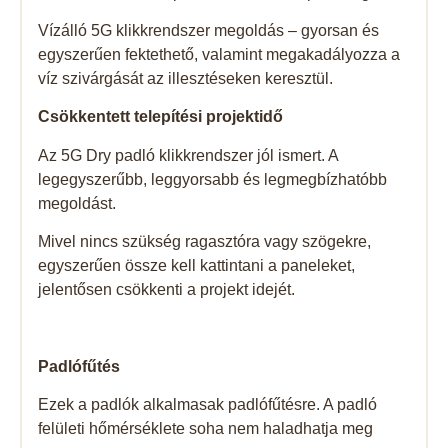
Vízálló 5G klikkrendszer megoldás – gyorsan és
egyszerűen fektethető, valamint megakadályozza a
víz szivárgását az illesztéseken keresztül.
Csökkentett telepítési projektidő
Az 5G Dry padló klikkrendszer jól ismert. A
legegyszerűbb, leggyorsabb és legmegbízhatóbb
megoldást.
Mivel nincs szükség ragasztóra vagy szögekre,
egyszerűen össze kell kattintani a paneleket,
jelentősen csökkenti a projekt idejét.
Padlófűtés
Ezek a padlók alkalmasak padlófűtésre. A padló
felületi hőmérséklete soha nem haladhatja meg