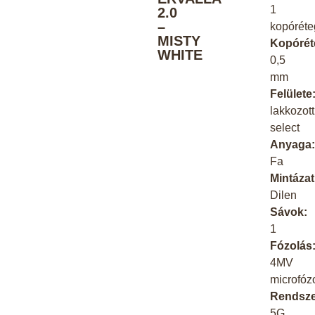
1
2.0
–
kopóréte
MISTY
Kopórét
WHITE
0,5
mm
Felülete
lakkozott
select
Anyaga
Fa
Mintázat
Dilen
Sávok:
1
Fózolás
4MV
microfózo
Rendsze
5G