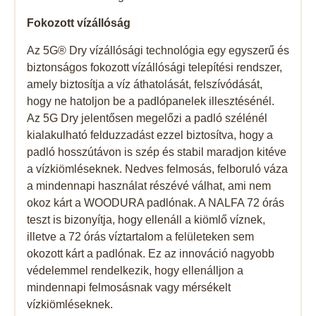
Fokozott vízállóság
Az 5G® Dry vízállósági technológia egy egyszerű és
biztonságos fokozott vízállósági telepítési rendszer,
amely biztosítja a víz áthatolását, felszívódását,
hogy ne hatoljon be a padlópanelek illesztésénél.
Az 5G Dry jelentősen megelőzi a padló szélénél
kialakulható felduzzadást ezzel biztosítva, hogy a
padló hosszútávon is szép és stabil maradjon kitéve
a vízkiömléseknek. Nedves felmosás, felboruló váza
a mindennapi használat részévé válhat, ami nem
okoz kárt a WOODURA padlónak. A NALFA 72 órás
teszt is bizonyítja, hogy ellenáll a kiömlő víznek,
illetve a 72 órás víztartalom a felületeken sem
okozott kárt a padlónak. Ez az innováció nagyobb
védelemmel rendelkezik, hogy ellenálljon a
mindennapi felmosásnak vagy mérsékelt
vízkiömléseknek.