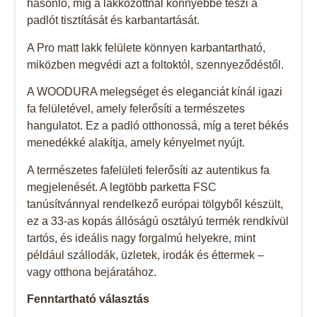
hasonló, míg a lakkozottnál könnyebbé teszi a
padlót tisztítását és karbantartását.
A Pro matt lakk felülete könnyen karbantartható,
miközben megvédi azt a foltoktól, szennyeződéstől.
A WOODURA melegséget és eleganciát kínál igazi
fa felületével, amely felerősíti a természetes
hangulatot. Ez a padló otthonossá, míg a teret békés
menedékké alakítja, amely kényelmet nyújt.
A természetes fafelületi felerősíti az autentikus fa
megjelenését. A legtöbb parketta FSC
tanúsítvánnyal rendelkező európai tölgyből készült,
ez a 33-as kopás állóságú osztályú termék rendkívül
tartós, és ideális nagy forgalmú helyekre, mint
például szállodák, üzletek, irodák és éttermek –
vagy otthona bejáratához.
Fenntartható választás