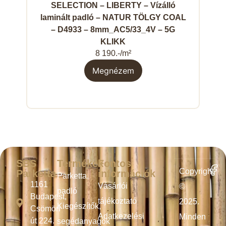
SELECTION – LIBERTY – Vízálló
VIL
laminált padló – NATUR TÖLGY COAL
– D4933 – 8mm_AC5/33_4V – 5G
KLIKK
8 190.-/m²
Megnézem
SBS
Termékek
Fontos
Copyright
Parketta
információk
Parketta,
1161
Vásárlói
©
padló
Budapest,
tájékoztató
2025.
Kiegészítők,
Csömöri
Adatkezelési
Minden
út 224.
segédanyagok