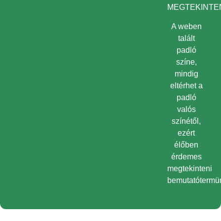
MEGTEKINTEN
A weben
talált
padló
színe,
mindig
eltérhet a
padló
valós
színétől,
ezért
élőben
érdemes
megtekinteni
bemutatótermü