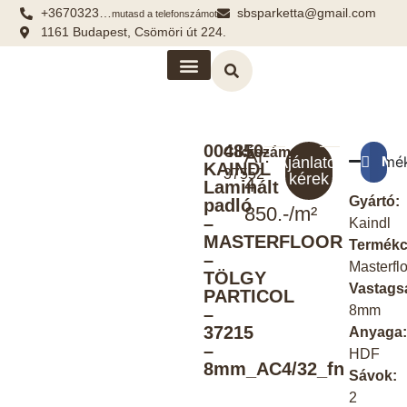
+3670323…
sbsparketta@gmail.com
mutasd a telefonszámot
1161 Budapest, Csömöri út 224.
Kiegészítők, segédanyagok
004850-
Cikkszám:
Ár:
Termé
Meg
Ajánlatot
KAINDL
37552
kérek
4
Laminált
Gyártó:
padló
850.-/m²
–
Kaindl
MASTERFLOOR
Termékc
–
Masterfl
TÖLGY
Vastags
PARTICOL
8mm
–
37215
Anyaga
–
HDF
8mm_AC4/32_fn
Sávok:
2