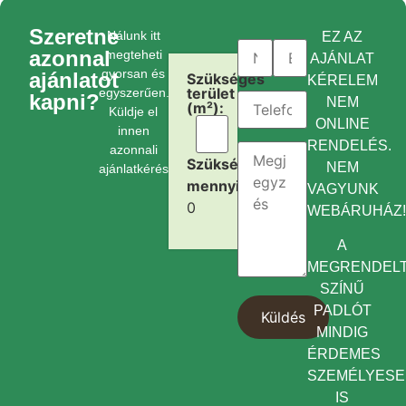
Szeretne
Nálunk itt
EZ AZ
azonnal
megteheti
AJÁNLAT
gyorsan és
ajánlatot
Szükséges
KÉRELEM
terület
egyszerűen.
kapni?
NEM
(m²):
Küldje el
ONLINE
innen
RENDELÉS.
azonnali
Szükséges
NEM
ajánlatkérését.
mennyiség:
VAGYUNK
0
WEBÁRUHÁZ
A
MEGRENDEL
SZÍNŰ
PADLÓT
MINDIG
ÉRDEMES
SZEMÉLYES
IS