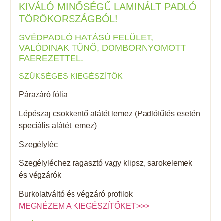
KIVÁLÓ MINŐSÉGŰ LAMINÁLT PADLÓ
TÖRÖKORSZÁGBÓL!
SVÉDPADLÓ HATÁSÚ FELÜLET,
VALÓDINAK TŰNŐ, DOMBORNYOMOTT
FAEREZETTEL.
SZÜKSÉGES KIEGÉSZÍTŐK
Párazáró fólia
Lépészaj csökkentő alátét lemez (Padlófűtés esetén
speciális alátét lemez)
Szegélyléc
Szegélyléchez ragasztó vagy klipsz, sarokelemek
és végzárók
Burkolatváltó és végzáró profilok
MEGNÉZEM A KIEGÉSZÍTŐKET>>>