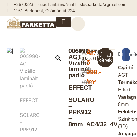
+3670323…
sbsparketta@gmail.com
mutasd a telefonszámot
1161 Budapest, Csömöri út 224.
Kiegészítők, segédanyagok
005990-
Cikkszám:
Ár:
Ár:
Termék
Meg
Ajánlatot
AGT
120033313
kérek
7
5
Vízálló
Gyártó:
laminált
290.-
990.-
padló
AGT
–
/m²
/m²
Termékc
EFFECT
Effect
–
Vastags
SOLARO
8mm
–
PRK912
Felülete
–
Szinkro
8mm_AC4/32_4V
(3D)
Anyaga