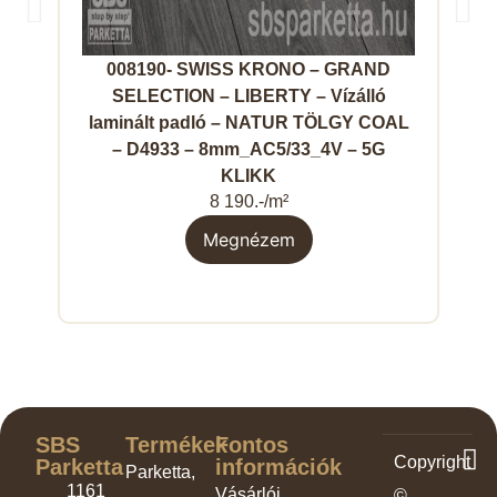
008190- SWISS KRONO – GRAND
SELECTION – LIBERTY – Vízálló
laminált padló – NATUR TÖLGY COAL
– D4933 – 8mm_AC5/33_4V – 5G
KLIKK
8 190.-/m²
Megnézem
SBS
Termékek
Fontos
Copyright
Parketta
információk
Parketta,
1161
Vásárlói
©