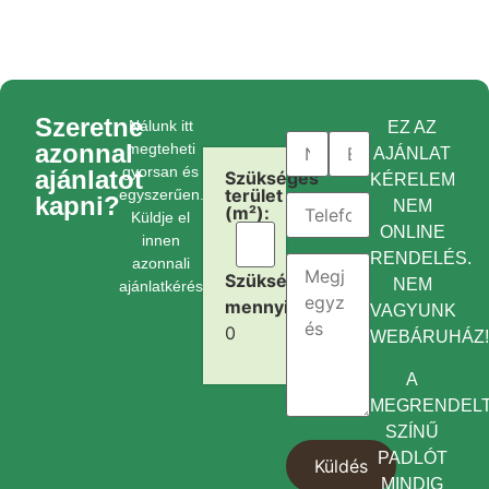
Szeretne
Nálunk itt
EZ AZ
azonnal
megteheti
AJÁNLAT
gyorsan és
ajánlatot
Szükséges
KÉRELEM
terület
egyszerűen.
kapni?
NEM
(m²):
Küldje el
ONLINE
innen
RENDELÉS.
azonnali
Szükséges
NEM
ajánlatkérését.
mennyiség:
VAGYUNK
0
WEBÁRUHÁZ
A
MEGRENDEL
SZÍNŰ
PADLÓT
MINDIG