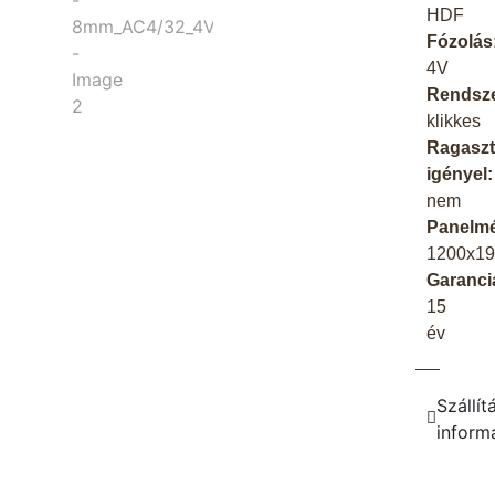
HDF
Fózolás
4V
Rendsze
klikkes
Ragaszt
igényel:
nem
Panelmé
1200x1
Garanci
15
év
Szállít
inform