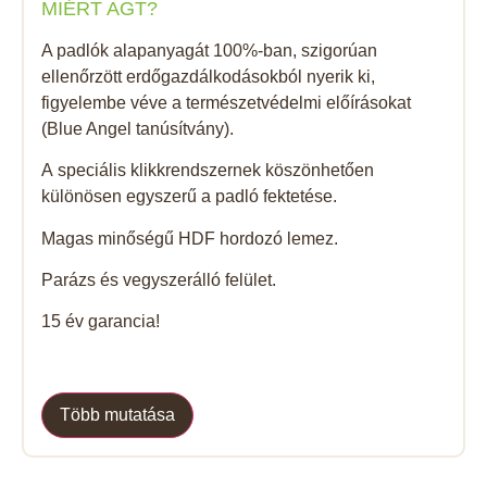
MIÉRT AGT?
A padlók alapanyagát 100%-ban, szigorúan
ellenőrzött erdőgazdálkodásokból nyerik ki,
figyelembe véve a természetvédelmi előírásokat
(Blue Angel tanúsítvány).
A speciális klikkrendszernek köszönhetően
különösen egyszerű a padló fektetése.
Magas minőségű HDF hordozó lemez.
Parázs és vegyszerálló felület.
15 év garancia!
Több mutatása