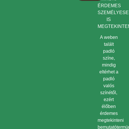
ÉRDEMES
SZEMÉLYES
IS
MEGTEKINTEN
A weben
talált
padló
színe,
mindig
eltérhet a
padló
valós
színétől,
ezért
élőben
érdemes
megtekinteni
bemutatótermü