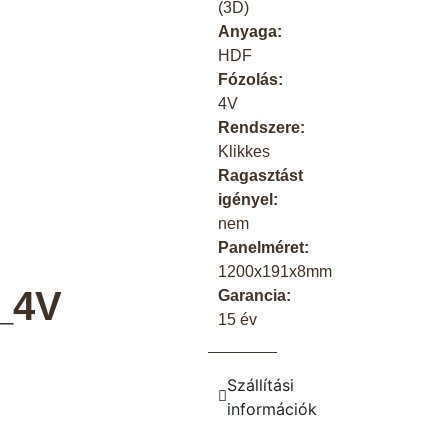
(3D)
Anyaga:
HDF
Fózolás:
4V
Rendszere:
Klikkes
Ragasztást
igényel:
nem
Panelméret:
1200x191x8mm
_4V
Garancia:
15 év
Szállítási
információk