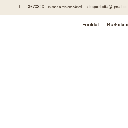
+3670323…
sbsparketta@gmail.c
mutasd a telefonszámot
Főoldal
Burkolat