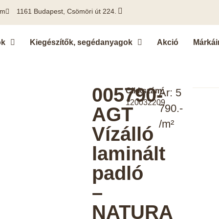
om
1161 Budapest, Csömöri út 224.
ok
Kiegészítők, segédanyagok
Akció
Márkái
005790-
Cikkszám:
Ár: 5
120032209
790.-
AGT
/m²
Vízálló
laminált
padló
–
NATURA