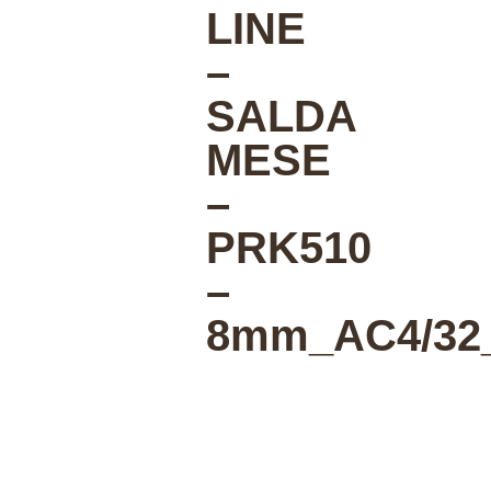
LINE
–
SALDA
MESE
–
PRK510
–
8mm_AC4/32