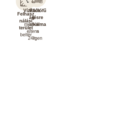
Vízállós
Padlófű
Felhasz
ág
tésre
nálási
mérsék
alkalma
terület
elten
s
beltér
24h
igen