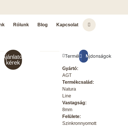
nk
Rólunk
Blog
Kapcsolat
Terméktulajdonságok
Megosztás a Faceb
Ajánlatot
kérek
Gyártó:
AGT
Termékcsalád:
Natura
Line
Vastagság:
8mm
Felülete:
Szinkronnyomott