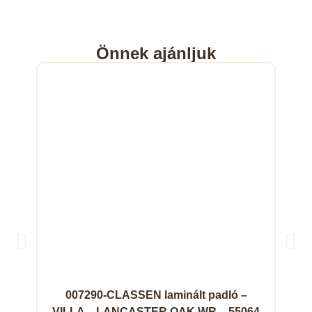
Önnek ajánljuk
007290-CLASSEN laminált padló –
VILLA – LANCASTER OAK WR – 55064