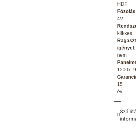
HDF
Fózolás
4V
Rendsze
klikkes
Ragaszt
igényel:
nem
Panelmé
1200x1
Garanci
15
év
Szállít
inform