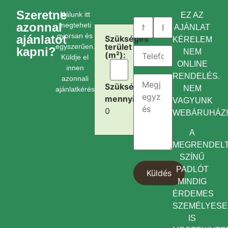
Szeretne
Nálunk itt
EZ AZ
azonnal
megteheti
AJÁNLAT
gyorsan és
ajánlatot
Szükséges
KÉRELEM
terület
egyszerűen.
kapni?
NEM
(m²):
Küldje el
ONLINE
innen
RENDELÉS.
azonnali
Szükséges
NEM
ajánlatkérését.
mennyiség:
VAGYUNK
0
WEBÁRUHÁZ
A
MEGRENDEL
SZÍNŰ
PADLÓT
MINDIG
ÉRDEMES
SZEMÉLYES
IS