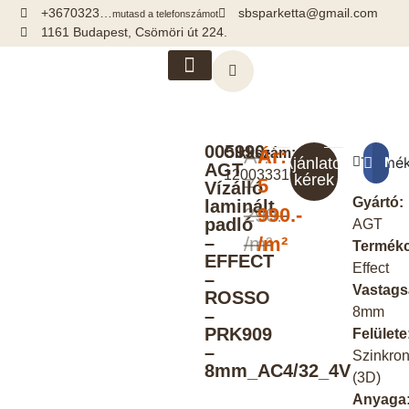
+3670323…
sbsparketta@gmail.com
mutasd a telefonszámot
1161 Budapest, Csömöri út 224.
Kiegészítők, segédanyagok
005990-
Cikkszám:
Ár:
Ár:
Termék
Meg
Ajánlatot
AGT
120033310
kérek
7
5
Vízálló
Gyártó:
laminált
290.-
990.-
padló
AGT
–
/m²
/m²
Termékc
EFFECT
Effect
–
Vastags
ROSSO
8mm
–
PRK909
Felülete
–
Szinkro
8mm_AC4/32_4V
(3D)
Anyaga