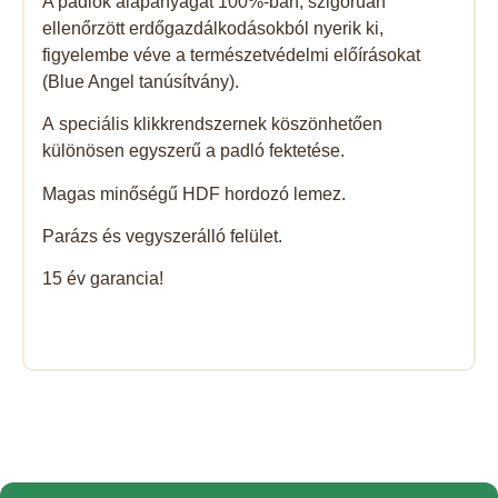
A padlók alapanyagát 100%-ban, szigorúan
ellenőrzött erdőgazdálkodásokból nyerik ki,
figyelembe véve a természetvédelmi előírásokat
(Blue Angel tanúsítvány).
A speciális klikkrendszernek köszönhetően
különösen egyszerű a padló fektetése.
Magas minőségű HDF hordozó lemez.
Parázs és vegyszerálló felület.
15 év garancia!