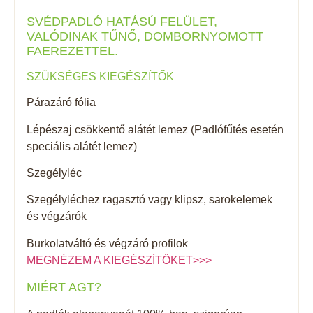
SVÉDPADLÓ HATÁSÚ FELÜLET,
VALÓDINAK TŰNŐ, DOMBORNYOMOTT
FAEREZETTEL.
SZÜKSÉGES KIEGÉSZÍTŐK
Párazáró fólia
Lépészaj csökkentő alátét lemez (Padlófűtés esetén
speciális alátét lemez)
Szegélyléc
Szegélyléchez ragasztó vagy klipsz, sarokelemek
és végzárók
Burkolatváltó és végzáró profilok
MEGNÉZEM A KIEGÉSZÍTŐKET>>>
MIÉRT AGT?