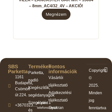
– 8mm_AC4/32_4V – AKCIÓ!
Megnézem
SBS
Termékek
Fontos
Copyright
Parketta
információk
Parketta,
1161
Vásárlói
©
padló
Budapest,
tájékoztató
2025.
Kiegészítők,
Csömöri
Adatkezelési
Minden
út 224.
segédanyagok
tájékoztató
jog
Szegélyléc
mutasd a
+3670323…
Gyakran
telefonszámot
fenntartva
és