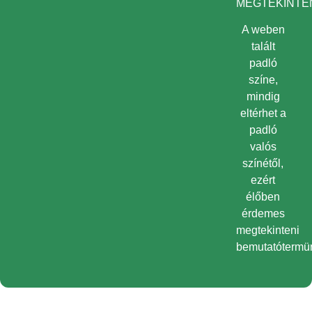
MEGTEKINTEN
A weben
talált
padló
színe,
mindig
eltérhet a
padló
valós
színétől,
ezért
élőben
érdemes
megtekinteni
bemutatótermü