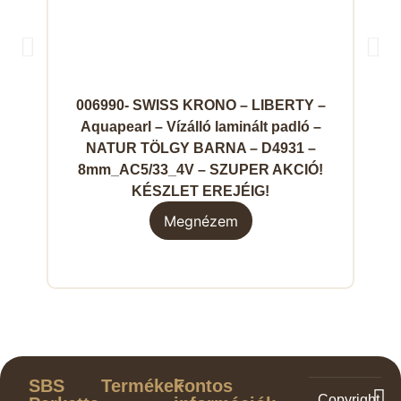
006990- SWISS KRONO – LIBERTY –
Aquapearl – Vízálló laminált padló –
NATUR TÖLGY BARNA – D4931 –
8mm_AC5/33_4V – SZUPER AKCIÓ!
KÉSZLET EREJÉIG!
Megnézem
SBS
Termékek
Fontos
Copyright