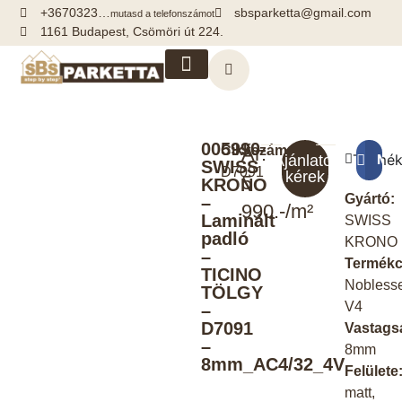
+3670323…
sbsparketta@gmail.com
mutasd a telefonszámot
1161 Budapest, Csömöri út 224.
Kiegészítők, segédanyagok
005990-
Cikkszám:
Ár:
Termék
Meg
Ajánlatot
SWISS
D7091
kérek
5
KRONO
Gyártó:
–
990.-/m²
Laminált
SWISS
padló
KRONO
–
Termékc
TICINO
Nobless
TÖLGY
V4
–
D7091
Vastags
–
8mm
8mm_AC4/32_4V
Felülete
matt,