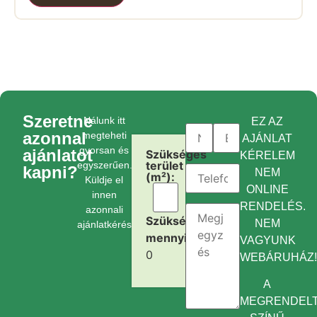
Szeretne
Nálunk itt
EZ AZ
azonnal
megteheti
AJÁNLAT
gyorsan és
ajánlatot
Szükséges
KÉRELEM
terület
egyszerűen.
kapni?
NEM
(m²):
Küldje el
ONLINE
innen
RENDELÉS.
azonnali
Szükséges
NEM
ajánlatkérését.
mennyiség:
VAGYUNK
0
WEBÁRUHÁZ
A
MEGRENDEL