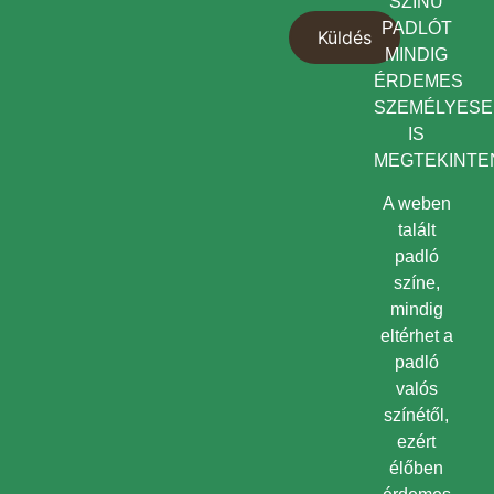
SZÍNŰ
PADLÓT
MINDIG
ÉRDEMES
SZEMÉLYES
IS
MEGTEKINTEN
A weben
talált
padló
színe,
mindig
eltérhet a
padló
valós
színétől,
ezért
élőben