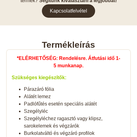
termék?
Segítünk kiválasztani a legjobbat!
Kapcsolatfelvétel
Termékleírás
*ELÉRHETŐSÉG: Rendelésre. Átfutási idő 1-
5 munkanap.
Szükséges kiegészítők:
Párazáró fólia
Alátét lemez
Padlófűtés esetén speciális alátét
Szegélyléc
Szegélyléchez ragasztó vagy klipsz,
sarokelemek és végzárók
Burkolatváltó és végzáró profilok