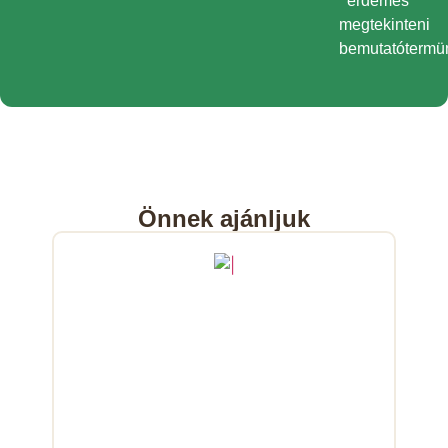
érdemes
megtekinteni
bemutatótermü
Önnek ajánljuk