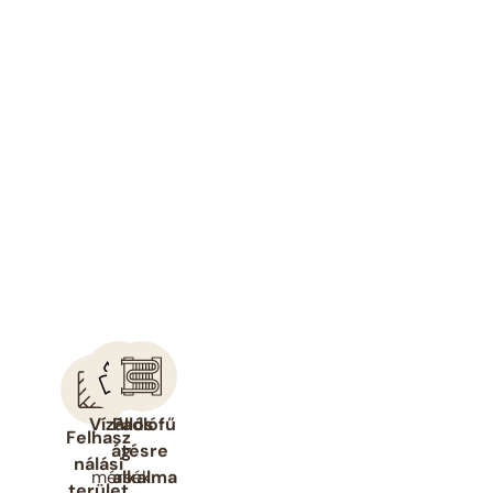
Vízállós
Padlófű
Felhasz
ág
tésre
nálási
mérsék
alkalma
terület