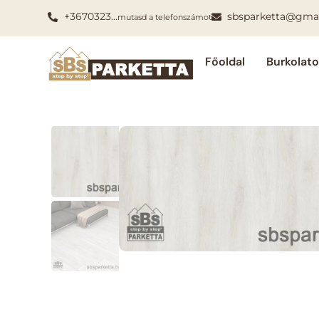
+3670323…
sbsparketta@gma
mutasd a telefonszámot
Főoldal
Burkolat