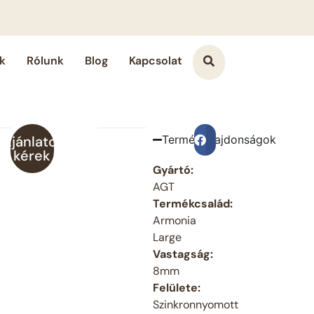
k
Rólunk
Blog
Kapcsolat
Ajánlatot
Terméktulajdonságok
Megosztás a Face
kérek
Gyártó:
AGT
Termékcsalád:
Armonia
Large
Vastagság:
8mm
Felülete:
Szinkronnyomott