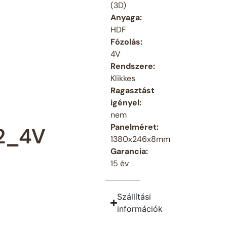
(3D)
Anyaga:
HDF
Fózolás:
4V
Rendszere:
Klikkes
Ragasztást
igényel:
nem
Panelméret:
2_4V
1380x246x8mm
Garancia:
15 év
Szállítási
információk