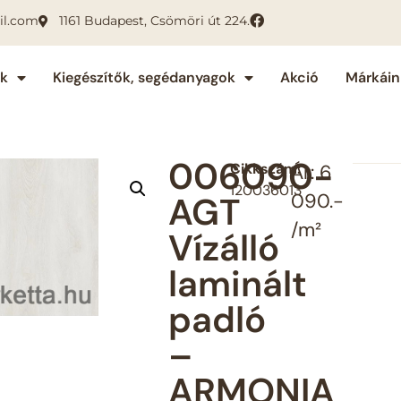
il.com
1161 Budapest, Csömöri út 224.
ok
Kiegészítők, segédanyagok
Akció
Márkáin
006090-
Cikkszám:
Ár: 6
120036013
AGT
090.-
/m²
Vízálló
laminált
padló
–
ARMONIA