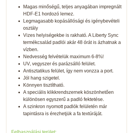
Magas minőségű, teljes anyagában impregnált
HDF-E1 hordozó lemez.
Legmagasabb kopásállósági és igénybevételi
osztály
Vizes helyiségekbe is rakható. A Liberty Sync
termékcsalád padlói akár 48 órát is ázhatnak a
vízben.
Nedvesség felvételük maximum 6-8%!
UV, vegyszer és parázsálló felület.
Antisztatikus felület, így nem vonzza a port.
Jól hang szigetel.
Könnyen tisztítható.
A speciális klikkrendszernek köszönhetően
különösen egyszerű a padló fektetése.
A szinkron nyomott padlók felületén már
tapintásra is érezhetjük a fa textúráját.
Felhasználási terület: