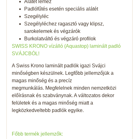
Alátét lemez
Padlófűtés esetén speciális alátét
Szegélyléc
Szegélyléchez ragasztó vagy klipsz,
sarokelemek és végzárók
Burkolatváltó és végzáró profilok
SWISS KRONO vízálló (Aquastop) laminált padló
SVÁJCBÓL!
A Swiss Krono laminált padlók igazi Svájci
minőségben készülnek. Legfőbb jellemzőjük a
magas minőség és a precíz
megmunkálás. Megfelelnek minden nemzetközi
előírásnak és szabványnak. A változatos dekor
felületek és a magas minőség miatt a
legközkedveltebb padlók egyike.
Főbb termék jellemzők: