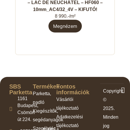
– LAC DE NEUCHÁTEL – HF060 –
SEL
10mm_AC4/32_4V – KIFUTÓ!
BE
8 990.-/m²
Megnézem
SBS
Termékek
Fontos
Copyright
Parketta
információk
Parketta,
1161
Vásárlói
©
padló
Budapest,
tájékoztató
2025.
Kiegészítők,
Csömöri
Adatkezelési
Minden
út 224.
segédanyagok
tájékoztató
jog
Szegélyléc
mutasd a