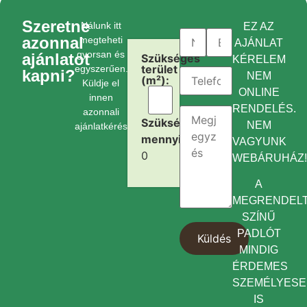
Szeretne
Nálunk itt
EZ AZ
azonnal
megteheti
AJÁNLAT
gyorsan és
ajánlatot
Szükséges
KÉRELEM
terület
egyszerűen.
kapni?
NEM
(m²):
Küldje el
ONLINE
innen
RENDELÉS.
azonnali
Szükséges
NEM
ajánlatkérését.
mennyiség:
VAGYUNK
0
WEBÁRUHÁZ
A
MEGRENDEL
SZÍNŰ
PADLÓT
MINDIG
ÉRDEMES
SZEMÉLYES
IS