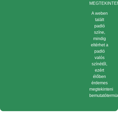
MEGTEKINTEN
A weben
talált
padló
színe,
mindig
eltérhet a
padló
valós
színétől,
ezért
élőben
érdemes
megtekinteni
bemutatótermü