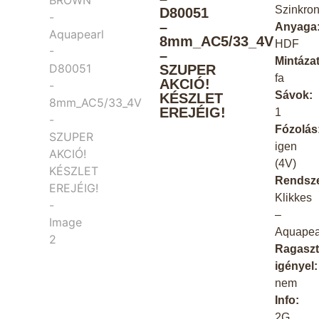
Szinkro
D80051
–
Anyaga
8mm_AC5/33_4V
HDF
–
Mintázat
SZUPER
fa
AKCIÓ!
Sávok:
KÉSZLET
EREJÉIG!
1
Fózolás
igen
(4V)
Rendsze
Klikkes
–
Aquapea
Ragaszt
igényel:
nem
Info:
2G