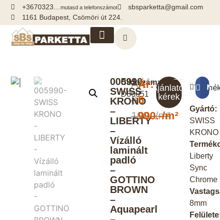
+3670323…
sbsparketta@gmail.com
mutasd a telefonszámot
1161 Budapest, Csömöri út 224.
Kiegészítők, segédanyagok
005990-
Cikkszám:
Ár:
Ár:
Termék
Meg
Ajánlatot
SWISS
D80051
kérek
8
5
KRONO
Gyártó:
–
190.-/m²
990.-/m²
LIBERTY
SWISS
–
KRONO
Vízálló
Termékc
laminált
Liberty
padló
Sync
–
GOTTINO
Chrome
BROWN
Vastags
–
8mm
Aquapearl
Felülete
–