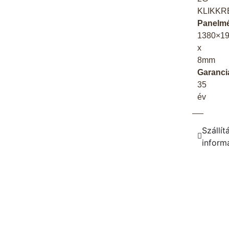
KLIKK
Panelmé
1380×1
x
8mm
Garanci
35
év
Szállít
inform