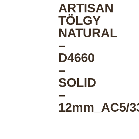
ARTISAN
TÖLGY
NATURAL
–
D4660
–
SOLID
–
12mm_AC5/3