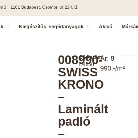
om
1161 Budapest, Csömöri út 224.
ok
Kiegészítők, segédanyagok
Akció
Márkái
008990-
Cikkszám:
Ár: 8
D4660
990.-/m²
SWISS
KRONO
–
Laminált
padló
–