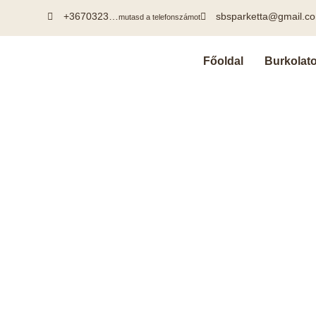
+3670323…
sbsparketta@gmail.c
mutasd a telefonszámot
Főoldal
Burkolat