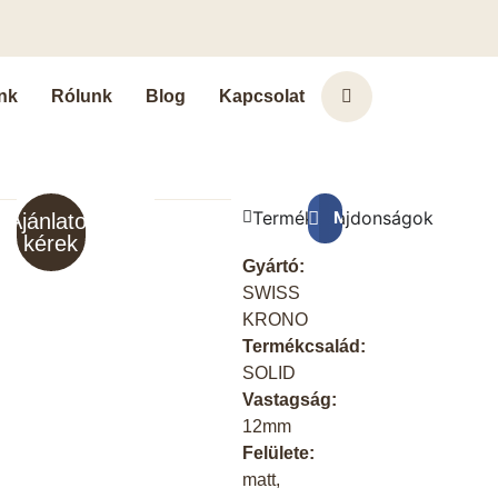
nk
Rólunk
Blog
Kapcsolat
Terméktulajdonságok
Megosztás a Faceb
Ajánlatot
kérek
Gyártó:
SWISS
KRONO
Termékcsalád:
SOLID
Vastagság:
12mm
Felülete:
matt,