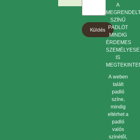
A
MEGRENDEL
SZÍNŰ
PADLÓT
MINDIG
ÉRDEMES
SZEMÉLYES
IS
MEGTEKINTEN
A weben
talált
padló
színe,
mindig
eltérhet a
padló
valós
színétől,