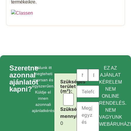
termékeikre.
Szeretne
Nálunk itt
EZ AZ
azonnal
megteheti
AJÁNLAT
gyorsan és
ajánlatot
Szükséges
KÉRELEM
terület
egyszerűen.
kapni?
NEM
(m²):
Küldje el
ONLINE
innen
RENDELÉS.
azonnali
Szükséges
NEM
ajánlatkérését.
mennyiség:
VAGYUNK
0
WEBÁRUHÁZ