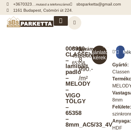
+3670323…
sbsparketta@gmail.com
mutasd a telefonszámot
1161 Budapest, Csömöri út 224.
Kiegészítők, segédanyagok
008990-
Cikkszám:
Ár:
Termék
Meg
Ajánlatot
CLASSEN
46181/0010-
kérek
8
–
65358
Gyártó:
laminált
990.-
padló
Classen
–
/m²
Termékc
MELODY
MELOD
–
Vastags
VIGO
8mm
TÖLGY
–
Felülete
65358
szinkron
–
Anyaga
8mm_AC5/33_4V
HDF