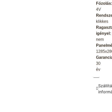
Fózolás
4V
Rendsze
klikkes
Ragaszt
igényel:
nem
Panelmé
1285x2
Garanci
30
év
Szállítá
inform