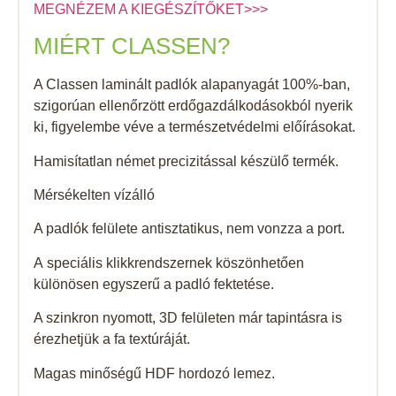
MEGNÉZEM A KIEGÉSZÍTŐKET>>>
MIÉRT CLASSEN?
A Classen laminált padlók alapanyagát 100%-ban,
szigorúan ellenőrzött erdőgazdálkodásokból nyerik
ki, figyelembe véve a természetvédelmi előírásokat.
Hamisítatlan német precizitással készülő termék.
Mérsékelten vízálló
A padlók felülete antisztatikus, nem vonzza a port.
A speciális klikkrendszernek köszönhetően
különösen egyszerű a padló fektetése.
A szinkron nyomott, 3D felületen már tapintásra is
érezhetjük a fa textúráját.
Magas minőségű HDF hordozó lemez.