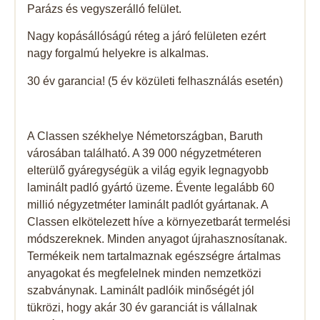
Parázs és vegyszerálló felület.
Nagy kopásállóságú réteg a járó felületen ezért
nagy forgalmú helyekre is alkalmas.
30 év garancia! (5 év közületi felhasználás esetén)
A Classen székhelye Németországban, Baruth
városában található. A 39 000 négyzetméteren
elterülő gyáregységük a világ egyik legnagyobb
laminált padló gyártó üzeme. Évente legalább 60
millió négyzetméter laminált padlót gyártanak. A
Classen elkötelezett híve a környezetbarát termelési
módszereknek. Minden anyagot újrahasznosítanak.
Termékeik nem tartalmaznak egészségre ártalmas
anyagokat és megfelelnek minden nemzetközi
szabványnak. Laminált padlóik minőségét jól
tükrözi, hogy akár 30 év garanciát is vállalnak