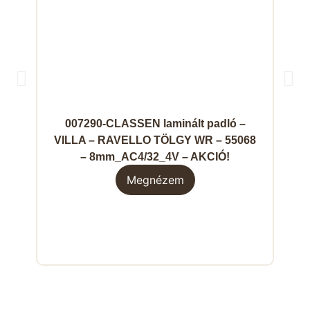
007290-CLASSEN laminált padló –
0
VILLA – RAVELLO TÖLGY WR – 55068
VIL
– 8mm_AC4/32_4V – AKCIÓ!
Megnézem