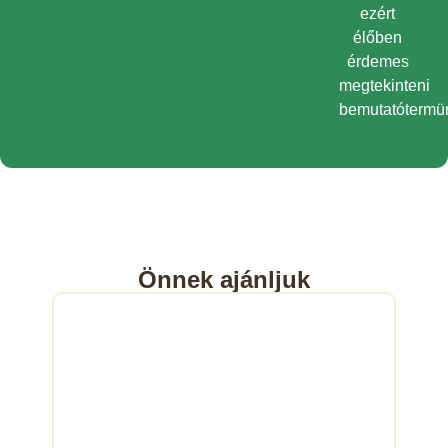
ezért
élőben
érdemes
megtekinteni
bemutatótermü
Önnek ajánljuk