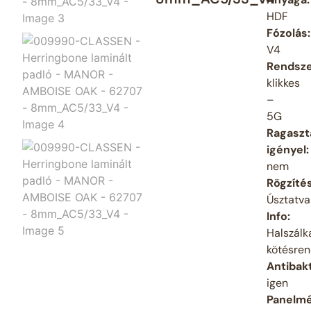
HDF
Fózolás:
V4
Rendsze
klikkes
–
5G
Ragaszt
igényel:
nem
Rögzíté
Úsztatva
Info:
Halszálk
kötésren
Antibakt
igen
Panelmé