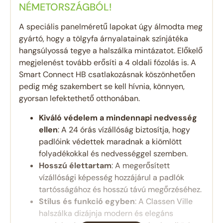
NÉMETORSZÁGBÓL!
A speciális panelméretű lapokat úgy álmodta meg
gyártó, hogy a tölgyfa árnyalatainak színjátéka
hangsúlyossá tegye a halszálka mintázatot. Előkelő
megjelenést tovább erősíti a 4 oldali fózolás is. A
Smart Connect HB csatlakozásnak köszönhetően
pedig még szakembert se kell hívnia, könnyen,
gyorsan lefektethető otthonában.
Kiváló védelem a mindennapi nedvesség
ellen
: A 24 órás vízállóság biztosítja, hogy
padlóink védettek maradnak a kiömlött
folyadékokkal és nedvességgel szemben.
Hosszú élettartam
: A megerősített
vízállósági képesség hozzájárul a padlók
tartósságához és hosszú távú megőrzéséhez.
Stílus és funkció egyben
: A Classen Ville
halszálka dizájnja modern és elegáns