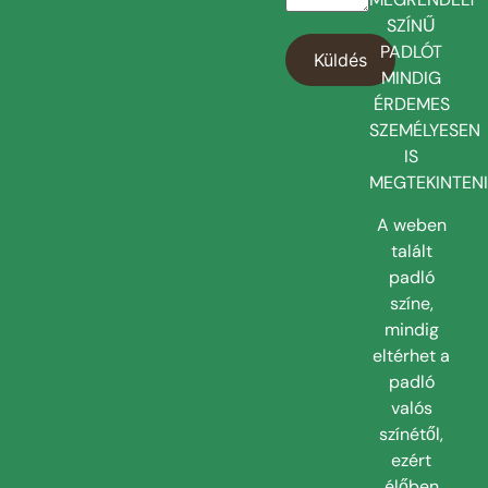
20 év garanciával
SZÍNŰ
Minden Classen® laminált padlót szigorú
PADLÓT
tesztek sorozatán vesznek át annak
MINDIG
érdekében, hogy megfeleljenek a nemzetközi
ÉRDEMES
minőségi szabványoknak, ezért minden
SZEMÉLYESEN
termékre kiterjedt lakossági garanciát adunk.
IS
MEGTEKINTENI
AC5
Fahatású Dombornyomott
A weben
A kiváló minőségű Authentic dombornyomott
talált
szerkezetek elegáns kontrasztot és izgalmas
padló
multi-fényes hatást mutatnak, amely a fényt
színe,
eltérően visszaverő matt és fényes elemekkel
mindig
emeli ki a szerkezet mélységét. A szinkron
eltérhet a
pórusok követik a decor erezetét, vagyis
padló
hibátlanul utánozzák a természetes fa
valós
karakterét.
színétől,
ezért
Igazi V4 groove
élőben