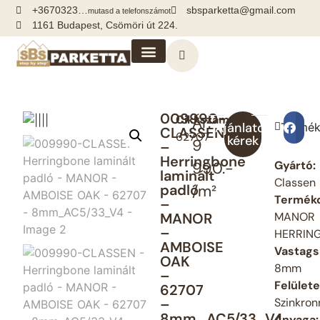
+3670323…
sbsparketta@gmail.com
mutasd a telefonszámot
1161 Budapest, Csömöri út 224.
Kiegészítők, segédanyagok
009990-
Cikkszám:
Ár:
Ajánlatot
Termék
Me
CLASSEN
62707
kérek
9
–
Herringbone
Gyártó:
990.-
laminált
Classen
padló
/m²
Termékc
–
MANOR
MANOR
–
HERRIN
AMBOISE
Vastags
OAK
8mm
–
Felülete
62707
–
Szinkro
8mm_AC5/33_V4
Anyaga: