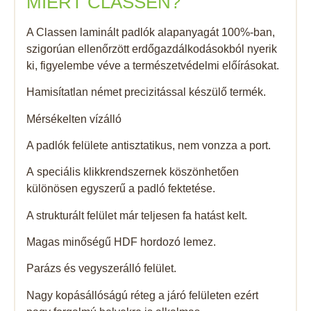
MIÉRT CLASSEN?
A Classen laminált padlók alapanyagát 100%-ban,
szigorúan ellenőrzött erdőgazdálkodásokból nyerik
ki, figyelembe véve a természetvédelmi előírásokat.
Hamisítatlan német precizitással készülő termék.
Mérsékelten vízálló
A padlók felülete antisztatikus, nem vonzza a port.
A speciális klikkrendszernek köszönhetően
különösen egyszerű a padló fektetése.
A strukturált felület már teljesen fa hatást kelt.
Magas minőségű HDF hordozó lemez.
Parázs és vegyszerálló felület.
Nagy kopásállóságú réteg a járó felületen ezért