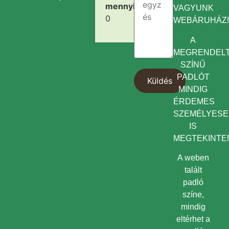
mennyiség:
VAGYUNK
0
WEBÁRUHÁZ
A
MEGRENDEL
SZÍNŰ
PADLÓT
MINDIG
ÉRDEMES
SZEMÉLYES
IS
MEGTEKINTEN
A weben
talált
padló
színe,
mindig
eltérhet a