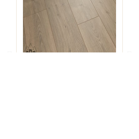
006990- SWISS KRONO – LIBERTY –
Aquapearl – Vízálló laminált padló –
NATUR TÖLGY BARNA – D4931 –
8mm_AC5/33_4V – SZUPER AKCIÓ!
KÉSZLET EREJÉIG!
Megnézem