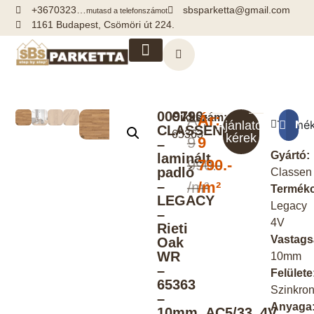
+3670323…
sbsparketta@gmail.com
mutasd a telefonszámot
1161 Budapest, Csömöri út 224.
Kiegészítők, segédanyagok
009790-
Cikkszám:
Ár:
Ár:
Termék
Meg
Ajánlatot
CLASSEN
65363
kérek
9
9
–
Gyártó:
laminált
990.-
790.-
padló
Classen
–
/m²
/m²
Termékc
LEGACY
Legacy
–
4V
Rieti
Vastags
Oak
WR
10mm
–
Felülete
65363
Szinkro
–
Anyaga
10mm_AC5/33_4V