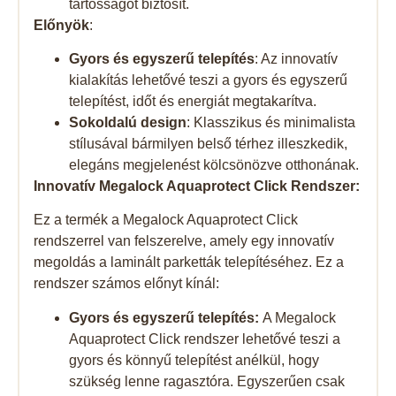
tartósságot biztosít.
Előnyök
:
Gyors és egyszerű telepítés
: Az innovatív
kialakítás lehetővé teszi a gyors és egyszerű
telepítést, időt és energiát megtakarítva.
Sokoldalú design
: Klasszikus és minimalista
stílusával bármilyen belső térhez illeszkedik,
elegáns megjelenést kölcsönözve otthonának.
Innovatív Megalock Aquaprotect Click Rendszer:
Ez a termék a Megalock Aquaprotect Click
rendszerrel van felszerelve, amely egy innovatív
megoldás a laminált parketták telepítéséhez. Ez a
rendszer számos előnyt kínál:
Gyors és egyszerű telepítés:
A Megalock
Aquaprotect Click rendszer lehetővé teszi a
gyors és könnyű telepítést anélkül, hogy
szükség lenne ragasztóra. Egyszerűen csak