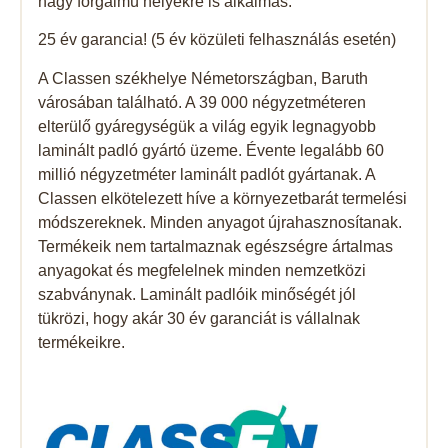
nagy forgalmú helyekre is alkalmas.
25 év garancia! (5 év közületi felhasználás esetén)
A Classen székhelye Németországban, Baruth
városában található. A 39 000 négyzetméteren
elterülő gyáregységük a világ egyik legnagyobb
laminált padló gyártó üzeme. Évente legalább 60
millió négyzetméter laminált padlót gyártanak. A
Classen elkötelezett híve a környezetbarát termelési
módszereknek. Minden anyagot újrahasznosítanak.
Termékeik nem tartalmaznak egészségre ártalmas
anyagokat és megfelelnek minden nemzetközi
szabványnak. Laminált padlóik minőségét jól
tükrözi, hogy akár 30 év garanciát is vállalnak
termékeikre.