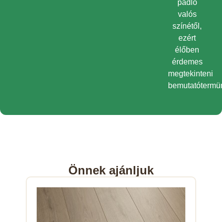
padló
valós
színétől,
ezért
élőben
érdemes
megtekinteni
bemutatótermü
Önnek ajánljuk