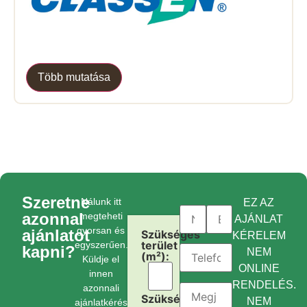
Több mutatása
Szeretne
Nálunk itt
EZ AZ
azonnal
megteheti
AJÁNLAT
gyorsan és
ajánlatot
Szükséges
KÉRELEM
terület
egyszerűen.
kapni?
NEM
(m²):
Küldje el
ONLINE
innen
RENDELÉS.
azonnali
Szükséges
NEM
ajánlatkérését.