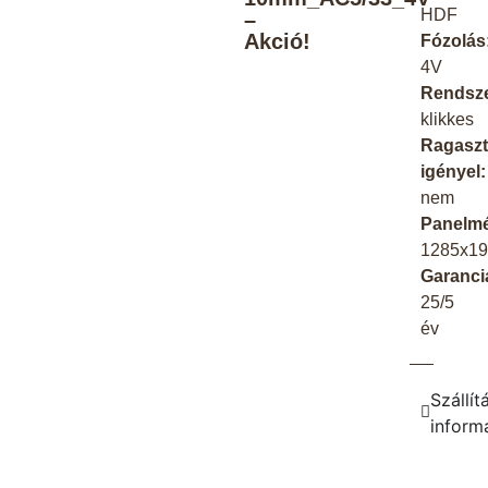
HDF
–
Akció!
Fózolás
4V
Rendsze
klikkes
Ragaszt
igényel:
nem
Panelmé
1285x1
Garanci
25/5
év
Szállít
inform