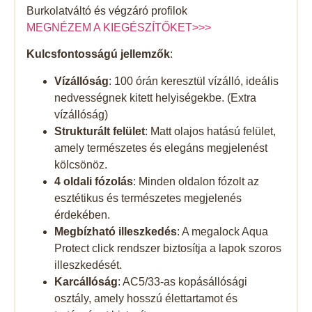
Burkolatváltó és végzáró profilok
MEGNÉZEM A KIEGÉSZÍTŐKET>>>
Kulcsfontosságú jellemzők
:
Vízállóság
: 100 órán keresztül vízálló, ideális
nedvességnek kitett helyiségekbe. (Extra
vízállóság)
Strukturált felület
: Matt olajos hatású felület,
amely természetes és elegáns megjelenést
kölcsönöz.
4 oldali fózolás
: Minden oldalon fózolt az
esztétikus és természetes megjelenés
érdekében.
Megbízható illeszkedés
: A megalock Aqua
Protect click rendszer biztosítja a lapok szoros
illeszkedését.
Karcállóság
: AC5/33-as kopásállósági
osztály, amely hosszú élettartamot és