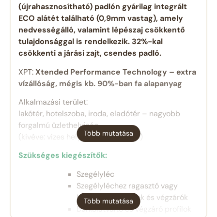
(újrahasznosítható) padlón gyárilag integrált
ECO alátét található (0,9mm vastag), amely
nedvességálló, valamint lépészaj csökkentő
tulajdonsággal is rendelkezik. 32%-kal
csökkenti a járási zajt, csendes padló.
XPT:
Xtended Performance Technology – extra
vízállóság, mégis kb. 90%-ban fa alapanyag
Alkalmazási terület:
lakótér, hotelszoba, iroda, eladótér – nagyobb
forgalmú üzlethelyiség
Több mutatása
(kivéve: vizes helyiség-fürdőszoba)
Szükséges kiegészítők:
Szegélyléc
Szegélyléchez ragasztó vagy
klipsz, sarokelemek és végzárók
Több mutatása
Burkolatváltó és végzáró profilok