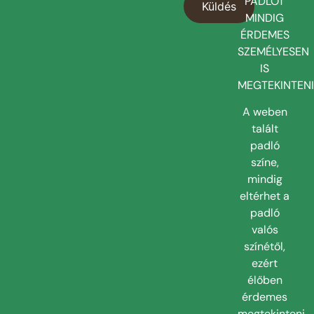
PADLÓT
MINDIG
ÉRDEMES
SZEMÉLYESEN
IS
MEGTEKINTENI
A weben
talált
padló
színe,
mindig
eltérhet a
padló
valós
színétől,
ezért
élőben
érdemes
megtekinteni