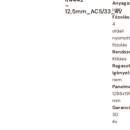
Anyaga
–
HDF
12,5mm_AC5/33_4V
Fózolás
4
oldali
nyomott
fózolás
Rendsz
Klikkes
Ragaszt
igényel:
nem
Panelmé
1288x191
mm
Garanci
30
év