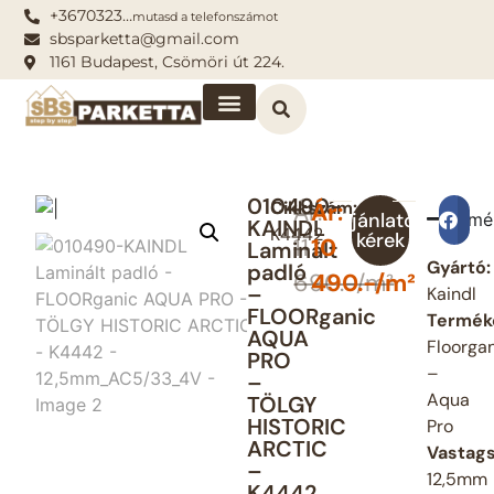
+3670323…
mutasd a telefonszámot
sbsparketta@gmail.com
1161 Budapest, Csömöri út 224.
010490-
Cikkszám:
Ár:
Ár:
Ajánlatot
Termé
Me
KAINDL
K4442
kérek
11
10
Laminált
Gyártó:
padló
690.-/m²
490.-/m²
–
Kaindl
FLOORganic
Termék
AQUA
Floorga
PRO
–
–
Aqua
TÖLGY
HISTORIC
Pro
ARCTIC
Vastags
–
12,5mm
K4442