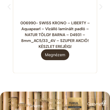
006990- SWISS KRONO – LIBERTY –
0
Aquapearl – Vízálló laminált padló –
pad
NATUR TÖLGY BARNA – D4931 –
8mm_AC5/33_4V – SZUPER AKCIÓ!
KÉSZLET EREJÉIG!
Megnézem
SBS
Termékek
Fontos
Copyright
Parketta
információk
Parketta,