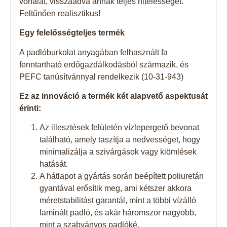
vonalát, visszaadva annak teljes hitelességét.
Feltűnően realisztikus!
Egy felelősségteljes termék
A padlóburkolat anyagában felhasznált fa
fenntartható erdőgazdálkodásból származik, és
PEFC tanúsítvánnyal rendelkezik (10-31-943)
Ez az innováció a termék két alapvető aspektusát
érinti:
Az illesztések felületén vízlepergető bevonat
található, amely taszítja a nedvességet, hogy
minimalizálja a szivárgások vagy kiömlések
hatását.
A hátlapot a gyártás során beépített poliuretán
gyantával erősítik meg, ami kétszer akkora
méretstabilitást garantál, mint a többi vízálló
laminált padló, és akár háromszor nagyobb,
mint a szabványos padlóké.