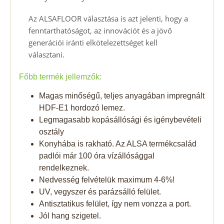
Az ALSAFLOOR választása is azt jelenti, hogy a
fenntarthatóságot, az innovációt és a jövő
generációi iránti elkötelezettséget kell
választani.
Főbb termék jellemzők:
Magas minőségű, teljes anyagában impregnált
HDF-E1 hordozó lemez.
Legmagasabb kopásállósági és igénybevételi
osztály
Konyhába is rakható. Az ALSA termékcsalád
padlói már 100 óra vízállósággal
rendelkeznek.
Nedvesség felvételük maximum 4-6%!
UV, vegyszer és parázsálló felület.
Antisztatikus felület, így nem vonzza a port.
Jól hang szigetel.