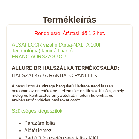
Termékleírás
Rendelésre. Átfutási idő 1-2 hét.
ALSAFLOOR vízálló (Aqua-
NALFA 100h
Technológia) laminált padló
FRANCIAORSZÁGBÓL!
ALLURE BR HALSZÁLKA TERMÉKCSALÁD:
HALSZÁLKÁBA RAKHATÓ PANELEK
A hangulatos és vintage hangulatú Heritage trend lassan
berobban az enteriőrökbe. Jellemzője a stílusok fúziója, amely
meleg és kontrasztos árnyalatokat, modern bútorokat és
enyhén retró vidékies hatásokat ötvöz.
Szükséges kiegészítők:
Párazáró fólia
Alátét lemez
Padlófűtés esetén speciális alátét