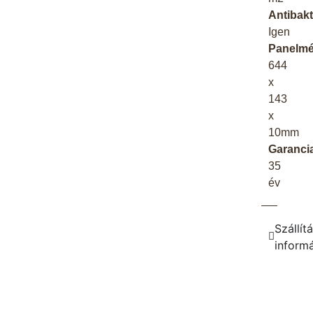
Antibakt
Igen
Panelmé
644
x
143
x
10mm
Garanci
35
év
Szállítá
inform