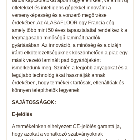
tartós kapcsolatokat ápolni ügyfeleinkkel, valamint új
ötletekkel és intelligens gépekkel innoválni a
versenyképesség és a vonzerő megőrzése
érdekében.Az ALASAFLOOR egy Francia cég,
amely több mint 50 éves tapasztalattal rendelkezik a
legmagasabb minőségű laminált padlók
gyártásában. Az innováció, a minőség és a dizájn
iránti elkötelezettségüknek köszönhetően a piac egy
másik vezető laminált padlógyártójaként
ismerkedünk meg. Szintén a legjobb anyagokat és a
legújabb technológiákat használják annak
érdekében, hogy termékeik tartósak, ellenállóak és
könnyen telepíthetők legyenek.
SAJÁTOSSÁGOK:
E-jelölés
A termékeinken elhelyezett CE-jelölés garantálja,
hogy azokat a vonatkozó szabványoknak