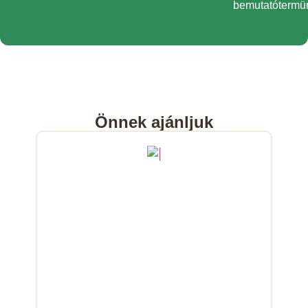
bemutatótermü
Önnek ajánljuk