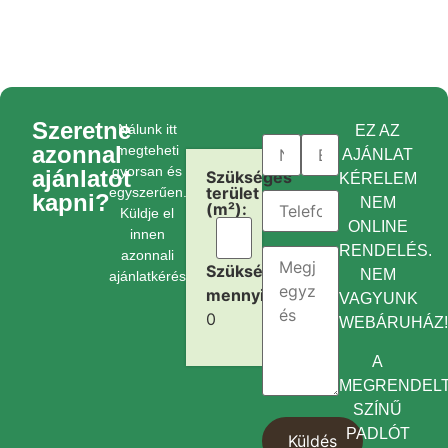
Szeretne
Nálunk itt
EZ AZ
azonnal
megteheti
AJÁNLAT
gyorsan és
ajánlatot
Szükséges
KÉRELEM
terület
egyszerűen.
kapni?
NEM
(m²):
Küldje el
ONLINE
innen
RENDELÉS.
azonnali
Szükséges
NEM
ajánlatkérését.
mennyiség:
VAGYUNK
0
WEBÁRUHÁZ
A
MEGRENDEL
SZÍNŰ
PADLÓT