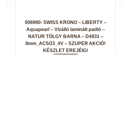
006990- SWISS KRONO – LIBERTY –
0
Aquapearl – Vízálló laminált padló –
NATUR TÖLGY BARNA – D4931 –
8mm_AC5/33_4V – SZUPER AKCIÓ!
KÉSZLET EREJÉIG!
Megnézem
SBS
Termékek
Fontos
Copyright
Parketta
információk
Parketta,
1161
Vásárlói
©
padló