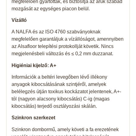
megfelelően gyártották, és biztosítja az áruk szabad
mozgását az egységes piacon belül.
Vízálló
A NALFA és az ISO 4760 szabványoknak
megfelelően garantáljuk a vízállóságot, amennyiben
az Alsafloor telepítési protokollját követik. Nincs
megjelenésbeli változás és ≤ 0,2 mm duzzanat.
Higiéniai kijelző: A+
Információk a beltéri levegőben lévő illékony
anyagok kibocsátásának szintjéről, amelyek
belélegzés útján toxikus kockázatot jelentenek, A+-
tól (nagyon alacsony kibocsátás) C-ig (magas
kibocsátás) terjedő osztályozási skálán.
Szinkron szerkezet
Szinkron dombormű, amely követi a fa erezetének