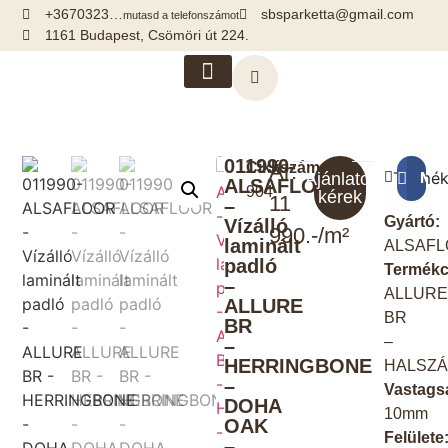
+3670323…
sbsparketta@gmail.com
mutasd a telefonszámot
1161 Budapest, Csömöri út 224.
Kiegészítők, segédanyagok
011990-
Cikkszám:
Ár:
Termék
Meg
Ajánlatot
ALSAFLOOR
904
kérek
11
–
Gyártó:
Vízálló
990.-/m²
laminált
ALSAF
padló
Termékc
–
ALLUR
ALLURE
BR
BR
–
–
HERRINGBONE
HALSZÁ
–
Vastags
DOHA
10mm
OAK
Felülete
–