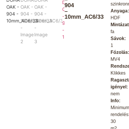
szinkron
904
–
Anyaga
10mm_AC6/33
HDF
Mintázat
fa
Sávok:
1
Fózolás
MV4
Rendsze
Klikkes
Ragaszt
igényel:
nem
Info:
Minimu
rendelés
30
m2