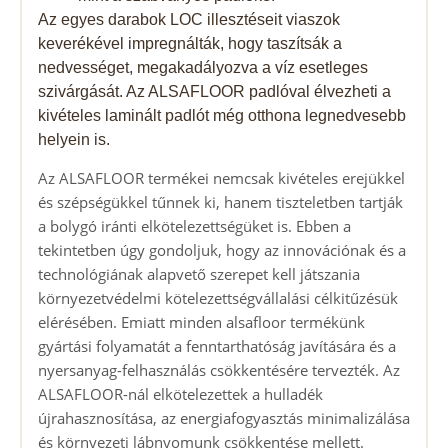
Az egyes darabok LOC illesztéseit viaszok
keverékével impregnálták, hogy taszítsák a
nedvességet, megakadályozva a víz esetleges
szivárgását. Az ALSAFLOOR padlóval élvezheti a
kivételes laminált padlót még otthona legnedvesebb
helyein is.
Az ALSAFLOOR termékei nemcsak kivételes erejükkel
és szépségükkel tűnnek ki, hanem tiszteletben tartják
a bolygó iránti elkötelezettségüket is. Ebben a
tekintetben úgy gondoljuk, hogy az innovációnak és a
technológiának alapvető szerepet kell játszania
környezetvédelmi kötelezettségvállalási célkitűzésük
elérésében. Emiatt minden alsafloor termékünk
gyártási folyamatát a fenntarthatóság javítására és a
nyersanyag-felhasználás csökkentésére tervezték. Az
ALSAFLOOR-nál elkötelezettek a hulladék
újrahasznosítása, az energiafogyasztás minimalizálása
és környezeti lábnyomunk csökkentése mellett.