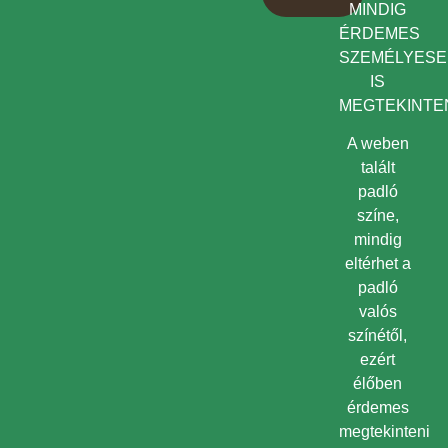
MINDIG
ÉRDEMES
SZEMÉLYES
IS
MEGTEKINTEN
A weben
talált
padló
színe,
mindig
eltérhet a
padló
valós
színétől,
ezért
élőben
érdemes
megtekinteni