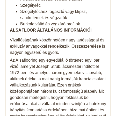
Szegélyléc
Szegélyléchez ragasztó vagy klipsz,
sarokelemek és végzárók
Burkolatváltó és végzáró profilok
ALSAFLOOR ÁLTALÁNOS INFORMÁCIÓI
Vízállóságának köszönhetően nagy tartóssággal és
exkluzív anyagokkal rendelkezik. Összeszerelése is
nagyon egyszerű és gyors.
Az Alsaflooring egy egyedülálló történet, egy ipari
vízió, amelyet Joseph Strub, ácsmester indított el
1972-ben, és amelyet három gyermeke vitt tovább,
akiknek értékei a mai napig formálják francia családi
vállalkozásunk kultúráját. Ezen értékek
középpontjában három kulcsfontosságú alapelv áll:
gondosan mérlegelni, hogyan fektessük be
erőforrásainkat a vállalat minden szintjén a hatékony
irányítás fenntartása érdekében; bizalmat építeni és