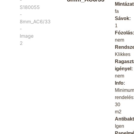
Mintázat
fa
Sávok:
1
Fózolás
nem
Rendsze
Klikkes
Ragaszt
igényel:
nem
Info:
Minimu
rendelés
30
m2
Antibakt
Igen
Panelmé