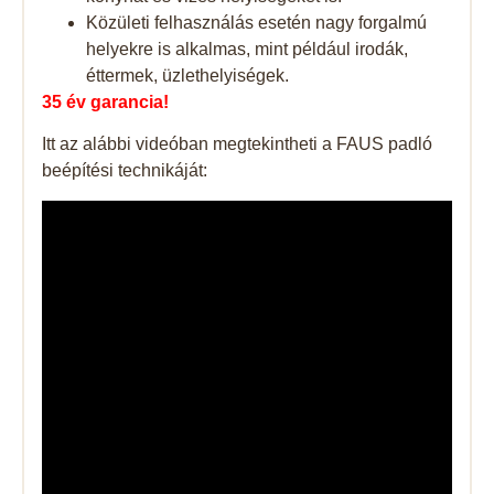
Közületi felhasználás esetén nagy forgalmú
helyekre is alkalmas, mint például irodák,
éttermek, üzlethelyiségek.
35 év garancia!
Itt az alábbi videóban megtekintheti a FAUS padló
beépítési technikáját: