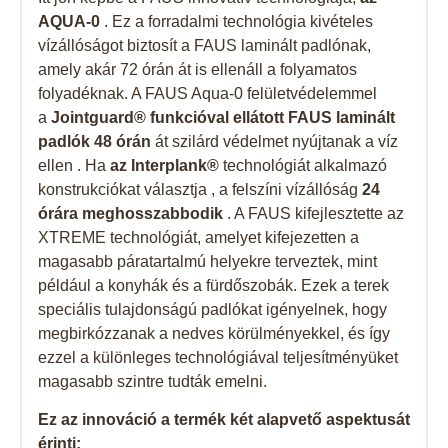
AQUA-0
. Ez a forradalmi technológia kivételes
vízállóságot biztosít a FAUS laminált padlónak,
amely akár 72 órán át is ellenáll a folyamatos
folyadéknak. A FAUS Aqua-0 felületvédelemmel
a
Jointguard® funkcióval ellátott FAUS laminált
padlók 48 órán
át szilárd védelmet nyújtanak a víz
ellen . Ha
az Interplank®
technológiát alkalmazó
konstrukciókat választja , a felszíni vízállóság
24
órára meghosszabbodik
. A FAUS kifejlesztette az
XTREME technológiát, amelyet kifejezetten a
magasabb páratartalmú helyekre terveztek, mint
például a konyhák és a fürdőszobák. Ezek a terek
speciális tulajdonságú padlókat igényelnek, hogy
megbirkózzanak a nedves körülményekkel, és így
ezzel a különleges technológiával teljesítményüket
magasabb szintre tudták emelni.
Ez az innováció a termék két alapvető aspektusát
érinti: