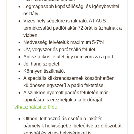
Legmagasabb kopásállósági és igénybevételi
osztály
Vizes helyiségekbe is rakható. A FAUS
termékcsalád padlói akár 72 órát is ázhatnak a
vízben.
Nedvesség felvételük maximum 5-7%!
UV, vegyszer és parázsálló felület.
Antisztatikus felület, így nem vonzza a port.
Jól hang szigetel.
Könnyen tisztítható.
A speciális klikkrendszernek köszönhetően
különösen egyszerű a padló fektetése.
A szinkron nyomott padlók felületén már
tapintásra is érezhetjük a fa textúráját.
Felhasználási terület:
Otthoni felhasználás esetén a lakótér
bármelyik helyiségébe, beleértve az előszobát,
konyhát és vizes helyiségeket is.