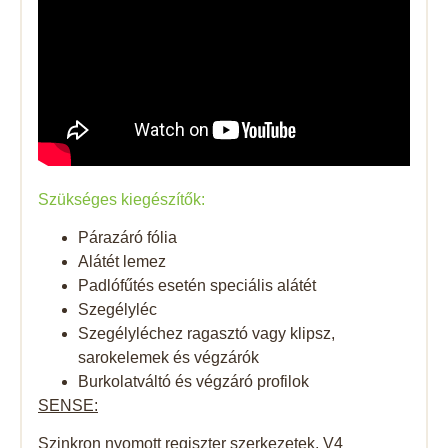
Szükséges kiegészítők:
Párazáró fólia
Alátét lemez
Padlófűtés esetén speciális alátét
Szegélyléc
Szegélyléchez ragasztó vagy klipsz,
sarokelemek és végzárók
Burkolatváltó és végzáró profilok
SENSE:
Szinkron nyomott regiszter szerkezetek, V4