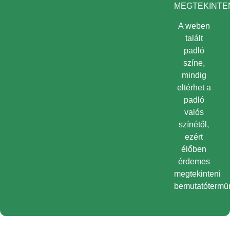
MEGTEKINTEN
A weben
talált
padló
színe,
mindig
eltérhet a
padló
valós
színétől,
ezért
élőben
érdemes
megtekinteni
bemutatótermü