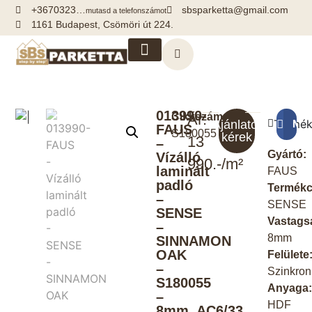
+3670323…
sbsparketta@gmail.com
mutasd a telefonszámot
1161 Budapest, Csömöri út 224.
Kiegészítők, segédanyagok
013990-
Cikkszám:
Ár:
Termék
Meg
Ajánlatot
FAUS
S180055
kérek
13
–
Gyártó:
Vízálló
990.-/m²
laminált
FAUS
padló
Termékc
–
SENSE
SENSE
Vastags
–
8mm
SINNAMON
OAK
Felülete
–
Szinkron
S180055
Anyaga
–
HDF
8mm_AC6/33