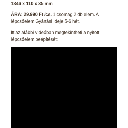
1346 x 110 x 35 mm
ÁRA: 29.990 Ft /cs.
1 csomag 2 db elem. A
lépcsőelem Gyártási ideje 5-6 hét.
Itt az alábbi videóban megtekintheti a nyitott
lépcsőelem beépítését: