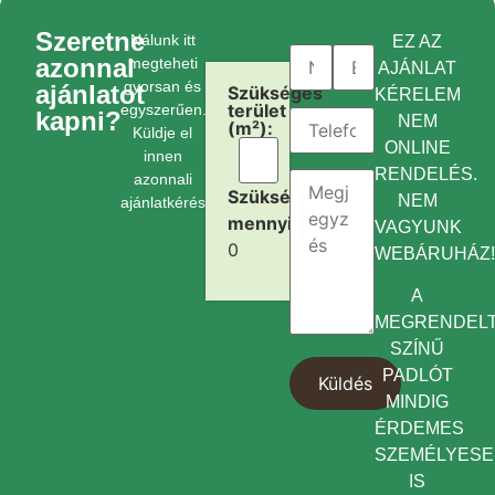
Szeretne
Nálunk itt
EZ AZ
azonnal
megteheti
AJÁNLAT
gyorsan és
ajánlatot
Szükséges
KÉRELEM
terület
egyszerűen.
kapni?
NEM
(m²):
Küldje el
ONLINE
innen
RENDELÉS.
azonnali
Szükséges
NEM
ajánlatkérését.
mennyiség:
VAGYUNK
0
WEBÁRUHÁZ
A
MEGRENDEL
SZÍNŰ
PADLÓT
MINDIG
ÉRDEMES
SZEMÉLYES
IS