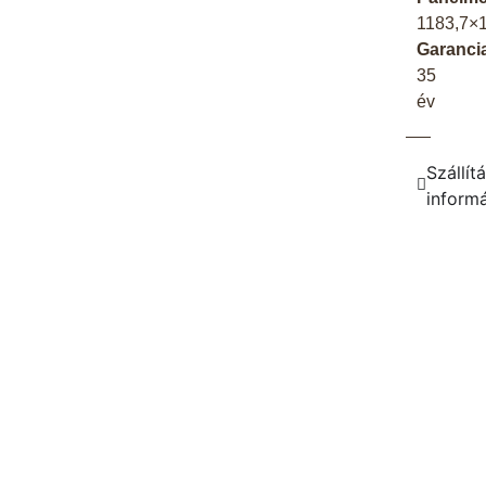
1183,7×
Garanci
35
év
Szállítá
inform