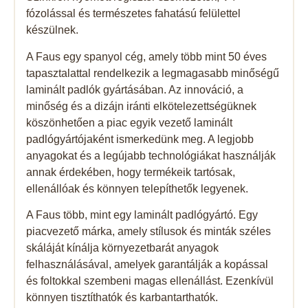
fózolással és természetes fahatású felülettel
készülnek.
A Faus egy spanyol cég, amely több mint 50 éves
tapasztalattal rendelkezik a legmagasabb minőségű
laminált padlók gyártásában. Az innováció, a
minőség és a dizájn iránti elkötelezettségüknek
köszönhetően a piac egyik vezető laminált
padlógyártójaként ismerkedünk meg. A legjobb
anyagokat és a legújabb technológiákat használják
annak érdekében, hogy termékeik tartósak,
ellenállóak és könnyen telepíthetők legyenek.
A Faus több, mint egy laminált padlógyártó. Egy
piacvezető márka, amely stílusok és minták széles
skáláját kínálja környezetbarát anyagok
felhasználásával, amelyek garantálják a kopással
és foltokkal szembeni magas ellenállást. Ezenkívül
könnyen tisztíthatók és karbantarthatók.