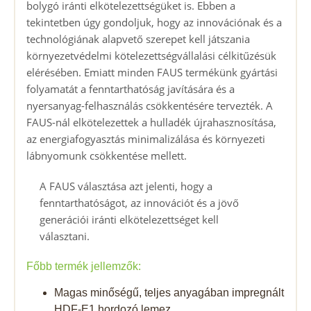
bolygó iránti elkötelezettségüket is. Ebben a
tekintetben úgy gondoljuk, hogy az innovációnak és a
technológiának alapvető szerepet kell játszania
környezetvédelmi kötelezettségvállalási célkitűzésük
elérésében. Emiatt minden FAUS termékünk gyártási
folyamatát a fenntarthatóság javítására és a
nyersanyag-felhasználás csökkentésére tervezték. A
FAUS-nál elkötelezettek a hulladék újrahasznosítása,
az energiafogyasztás minimalizálása és környezeti
lábnyomunk csökkentése mellett.
A FAUS választása azt jelenti, hogy a
fenntarthatóságot, az innovációt és a jövő
generációi iránti elkötelezettséget kell
választani.
Főbb termék jellemzők:
Magas minőségű, teljes anyagában impregnált
HDF-E1 hordozó lemez.