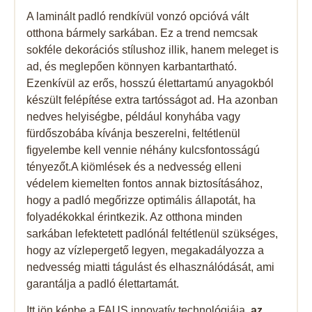
A laminált padló rendkívül vonzó opcióvá vált
otthona bármely sarkában. Ez a trend nemcsak
sokféle dekorációs stílushoz illik, hanem meleget is
ad, és meglepően könnyen karbantartható.
Ezenkívül az erős, hosszú élettartamú anyagokból
készült felépítése extra tartósságot ad. Ha azonban
nedves helyiségbe, például konyhába vagy
fürdőszobába kívánja beszerelni, feltétlenül
figyelembe kell vennie néhány kulcsfontosságú
tényezőt.A kiömlések és a nedvesség elleni
védelem kiemelten fontos annak biztosításához,
hogy a padló megőrizze optimális állapotát, ha
folyadékokkal érintkezik. Az otthona minden
sarkában lefektetett padlónál feltétlenül szükséges,
hogy az vízlepergető legyen, megakadályozza a
nedvesség miatti tágulást és elhasználódását, ami
garantálja a padló élettartamát.
Itt jön képbe a FAUS innovatív technológiája,
az