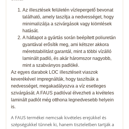
Az illesztések felületén vízlepergető bevonat
található, amely taszítja a nedvességet, hogy
minimalizálja a szivárgások vagy kiömlések
hatását.
A hátlapot a gyártás során beépített poliuretán
gyantával erősítik meg, ami kétszer akkora
méretstabilitást garantál, mint a többi vízálló
laminált padló, és akár háromszor nagyobb,
mint a szabványos padlóké.
Az egyes darabok LOC illesztéseit viaszok
keverékével impregnálták, hogy taszítsák a
nedvességet, megakadályozva a víz esetleges
szivárgását. A FAUS padlóval élvezheti a kivételes
laminált padlót még otthona legnedvesebb helyein
is.
A FAUS termékei nemcsak kivételes erejükkel és
szépségükkel tűnnek ki, hanem tiszteletben tartják a