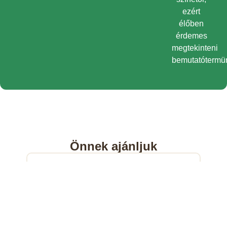
ezért
élőben
érdemes
megtekinteni
bemutatótermü
Önnek ajánljuk