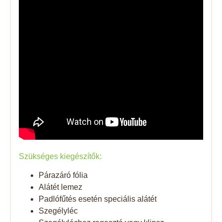
Szükséges kiegészítők:
Párazáró fólia
Alátét lemez
Padlófűtés esetén speciális alátét
Szegélyléc