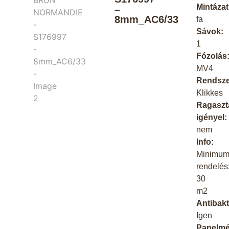
Mintázat
–
8mm_AC6/33
fa
Sávok:
1
Fózolás
MV4
Rendsze
Klikkes
Ragaszt
igényel:
nem
Info:
Minimu
rendelés
30
m2
Antibakt
Igen
Panelmé