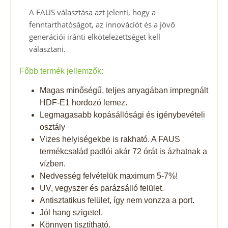
A FAUS választása azt jelenti, hogy a
fenntarthatóságot, az innovációt és a jövő
generációi iránti elkötelezettséget kell
választani.
Főbb termék jellemzők:
Magas minőségű, teljes anyagában impregnált
HDF-E1 hordozó lemez.
Legmagasabb kopásállósági és igénybevételi
osztály
Vizes helyiségekbe is rakható. A FAUS
termékcsalád padlói akár 72 órát is ázhatnak a
vízben.
Nedvesség felvételük maximum 5-7%!
UV, vegyszer és parázsálló felület.
Antisztatikus felület, így nem vonzza a port.
Jól hang szigetel.
Könnyen tisztítható.