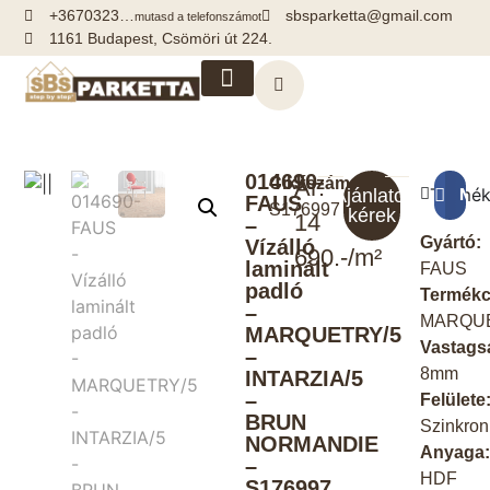
+3670323…
sbsparketta@gmail.com
mutasd a telefonszámot
1161 Budapest, Csömöri út 224.
Kiegészítők, segédanyagok
014690-
Cikkszám:
Ár:
Termék
Meg
Ajánlatot
FAUS
S176997
kérek
14
–
Gyártó:
Vízálló
690.-/m²
laminált
FAUS
padló
Termékc
–
MARQU
MARQUETRY/5
Vastags
–
8mm
INTARZIA/5
–
Felülete
BRUN
Szinkron
NORMANDIE
Anyaga
–
HDF
S176997