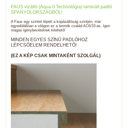
FAUS vízálló (Aqua-0 Technológia) laminált padló
SPANYOLORSZÁGBÓL!
A Faus egy szintet lépett a kopásállóság szintjén, már
egyedülállóan a világon ez a termék család AC6/33-as. Igen
magas igénybevételnek kitehető!
MINDEN EGYES SZÍNŰ PADLÓHOZ
LÉPCSŐELEM RENDELHETŐ!
(EZ A KÉP CSAK MINTAKÉNT SZOLGÁL)