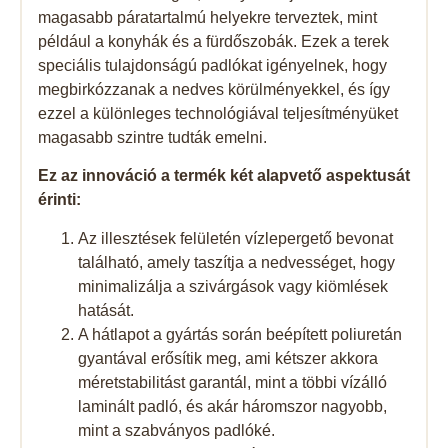
magasabb páratartalmú helyekre terveztek, mint
például a konyhák és a fürdőszobák. Ezek a terek
speciális tulajdonságú padlókat igényelnek, hogy
megbirkózzanak a nedves körülményekkel, és így
ezzel a különleges technológiával teljesítményüket
magasabb szintre tudták emelni.
Ez az innováció a termék két alapvető aspektusát
érinti:
Az illesztések felületén vízlepergető bevonat
található, amely taszítja a nedvességet, hogy
minimalizálja a szivárgások vagy kiömlések
hatását.
A hátlapot a gyártás során beépített poliuretán
gyantával erősítik meg, ami kétszer akkora
méretstabilitást garantál, mint a többi vízálló
laminált padló, és akár háromszor nagyobb,
mint a szabványos padlóké.