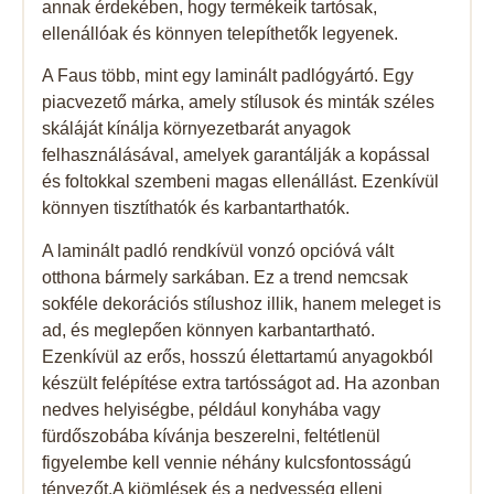
annak érdekében, hogy termékeik tartósak,
ellenállóak és könnyen telepíthetők legyenek.
A Faus több, mint egy laminált padlógyártó. Egy
piacvezető márka, amely stílusok és minták széles
skáláját kínálja környezetbarát anyagok
felhasználásával, amelyek garantálják a kopással
és foltokkal szembeni magas ellenállást. Ezenkívül
könnyen tisztíthatók és karbantarthatók.
A laminált padló rendkívül vonzó opcióvá vált
otthona bármely sarkában. Ez a trend nemcsak
sokféle dekorációs stílushoz illik, hanem meleget is
ad, és meglepően könnyen karbantartható.
Ezenkívül az erős, hosszú élettartamú anyagokból
készült felépítése extra tartósságot ad. Ha azonban
nedves helyiségbe, például konyhába vagy
fürdőszobába kívánja beszerelni, feltétlenül
figyelembe kell vennie néhány kulcsfontosságú
tényezőt.A kiömlések és a nedvesség elleni