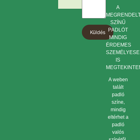
A
MEGRENDEL
SZÍNŰ
PADLÓT
MINDIG
ÉRDEMES
SZEMÉLYES
IS
MEGTEKINTEN
A weben
talált
padló
színe,
mindig
eltérhet a
padló
valós
színétől,