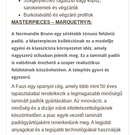
Szegélyléchez ragasztó vagy klipsz,
sarokelemek és végzárók
Burkolatváltó és végzáró profilok
MASTERPIECES – MARQUETRY/5:
A Normandie Brunn egy sötétebb tónusú felületű
padló, a Masterpieces kollekciónak ez a modellje
egyéni és klasszicista környezetet idéz, amely
nagyszerű stílusban jelenik meg. Ez a laminált padló
is valódinak érezhető a szuper realisztikus
felületének köszönhetően. A telepítés gyors és
egyszerű.
A Faus egy spanyol cég, amely több mint 50 éves
tapasztalattal rendelkezik a legmagasabb minőségű
laminált padlók gyártásában. Az innováció, a
minőség és a dizájn iránti elkötelezettségüknek
köszönhetően a piac egyik vezető laminált
padlógyártójaként ismerkedünk meg. A legjobb
anyagokat és a legújabb technológiákat használják