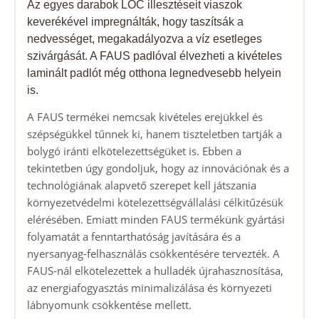
Az egyes darabok LOC illesztéseit viaszok
keverékével impregnálták, hogy taszítsák a
nedvességet, megakadályozva a víz esetleges
szivárgását. A FAUS padlóval élvezheti a kivételes
laminált padlót még otthona legnedvesebb helyein
is.
A FAUS termékei nemcsak kivételes erejükkel és
szépségükkel tűnnek ki, hanem tiszteletben tartják a
bolygó iránti elkötelezettségüket is. Ebben a
tekintetben úgy gondoljuk, hogy az innovációnak és a
technológiának alapvető szerepet kell játszania
környezetvédelmi kötelezettségvállalási célkitűzésük
elérésében. Emiatt minden FAUS termékünk gyártási
folyamatát a fenntarthatóság javítására és a
nyersanyag-felhasználás csökkentésére tervezték. A
FAUS-nál elkötelezettek a hulladék újrahasznosítása,
az energiafogyasztás minimalizálása és környezeti
lábnyomunk csökkentése mellett.