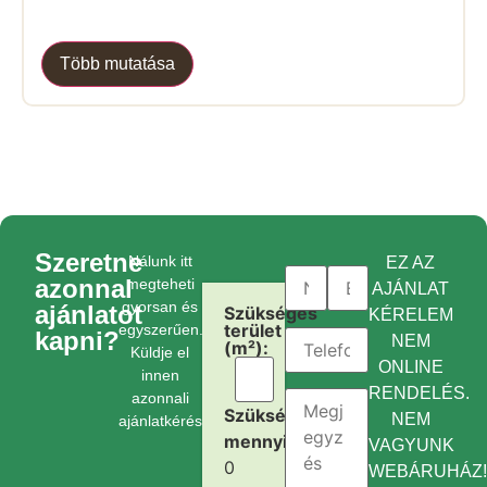
Több mutatása
Szeretne
Nálunk itt
EZ AZ
azonnal
megteheti
AJÁNLAT
gyorsan és
ajánlatot
Szükséges
KÉRELEM
terület
egyszerűen.
kapni?
NEM
(m²):
Küldje el
ONLINE
innen
RENDELÉS.
azonnali
Szükséges
NEM
ajánlatkérését.
mennyiség:
VAGYUNK
0
WEBÁRUHÁZ