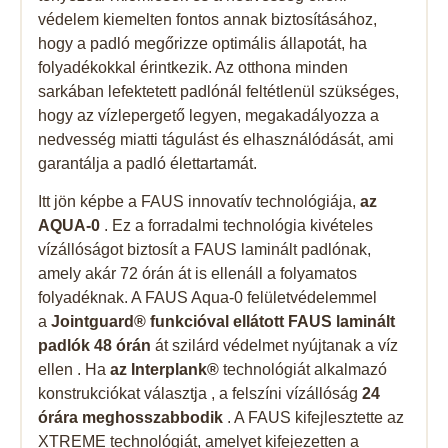
védelem kiemelten fontos annak biztosításához,
hogy a padló megőrizze optimális állapotát, ha
folyadékokkal érintkezik. Az otthona minden
sarkában lefektetett padlónál feltétlenül szükséges,
hogy az vízlepergető legyen, megakadályozza a
nedvesség miatti tágulást és elhasználódását, ami
garantálja a padló élettartamát.
Itt jön képbe a FAUS innovatív technológiája,
az
AQUA-0
. Ez a forradalmi technológia kivételes
vízállóságot biztosít a FAUS laminált padlónak,
amely akár 72 órán át is ellenáll a folyamatos
folyadéknak. A FAUS Aqua-0 felületvédelemmel
a
Jointguard® funkcióval ellátott FAUS laminált
padlók 48 órán
át szilárd védelmet nyújtanak a víz
ellen . Ha
az Interplank®
technológiát alkalmazó
konstrukciókat választja , a felszíni vízállóság
24
órára meghosszabbodik
. A FAUS kifejlesztette az
XTREME technológiát, amelyet kifejezetten a