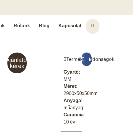
nk
Rólunk
Blog
Kapcsolat
Terméktulajdonságok
Megosztás a Faceb
Ajánlatot
kérek
Gyártó:
MM
Méret:
2900x50x50mm
Anyaga:
műanyag
Garancia:
10 év