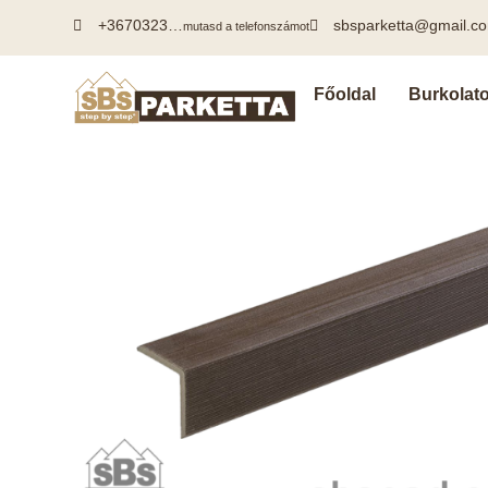
+3670323…
sbsparketta@gmail.c
mutasd a telefonszámot
Főoldal
Burkolat