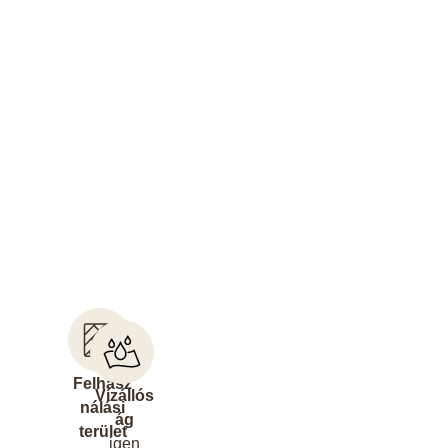
Felhasz
Vízállós
nálási
ág
terület
igen