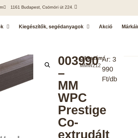
om
1161 Budapest, Csömöri út 224.
ok
Kiegészítők, segédanyagok
Akció
Márkái
003990
Cikkszám:
Ár: 3
MMW212
990
–
Ft/db
MM
WPC
Prestige
Co-
extrudált