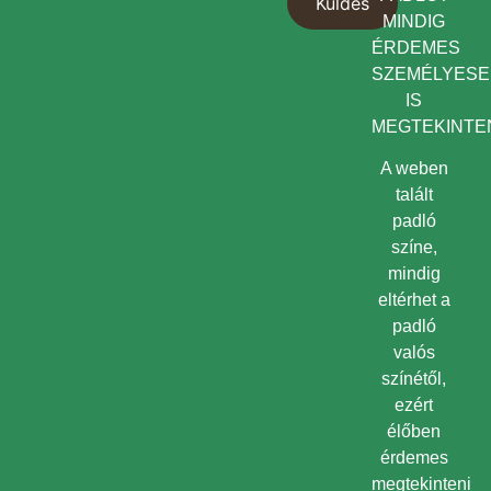
MINDIG
ÉRDEMES
SZEMÉLYES
IS
MEGTEKINTEN
A weben
talált
padló
színe,
mindig
eltérhet a
padló
valós
színétől,
ezért
élőben
érdemes
megtekinteni