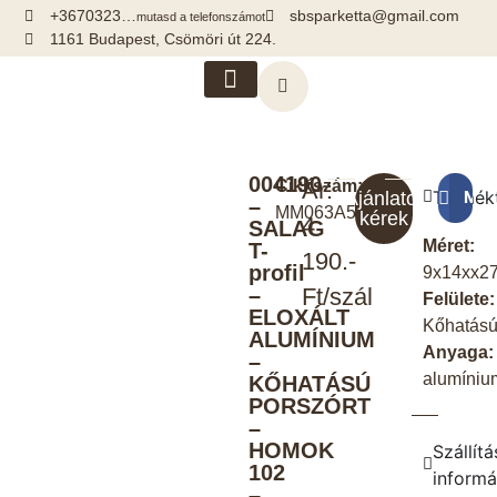
+3670323…
sbsparketta@gmail.com
mutasd a telefonszámot
1161 Budapest, Csömöri út 224.
Kiegészítők, segédanyagok
004190
Cikkszám:
Ár:
Termék
Meg
Ajánlatot
–
MM063A5/102
kérek
4
SALAG
Méret:
T-
190.-
profil
9x14xx2
–
Ft/szál
Felülete:
ELOXÁLT
Kőhatás
ALUMÍNIUM
Anyaga:
–
alumíniu
KŐHATÁSÚ
PORSZÓRT
–
HOMOK
Szállítá
102
informá
–