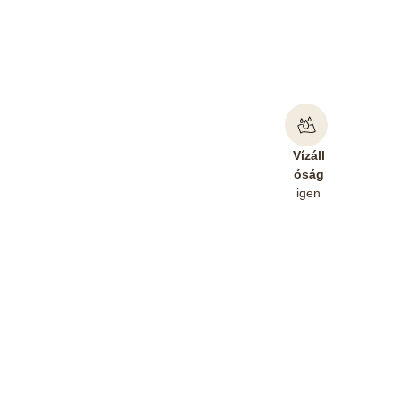
Vízáll
óság
igen