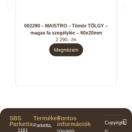
002290 – MAISTRO – Tömör TÖLGY –
magas fa szegélyléc – 60x20mm
2 290.- /m
Megnézem
SBS
Termékek
Fontos
Copyright
Parketta
információk
Parketta,
1161
Vásárlói
©