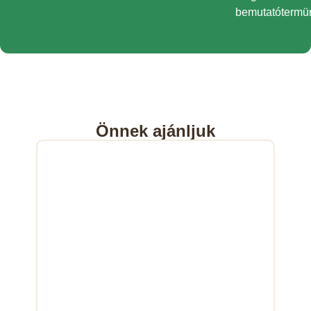
bemutatótermü
Önnek ajánljuk