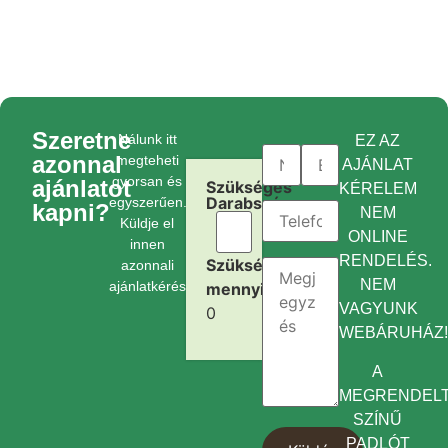
Szeretne
Nálunk itt
EZ AZ
azonnal
megteheti
AJÁNLAT
gyorsan és
ajánlatot
Szükséges
KÉRELEM
Darabszám:
egyszerűen.
kapni?
NEM
Küldje el
ONLINE
innen
RENDELÉS.
Szükséges
azonnali
NEM
ajánlatkérését.
mennyiség:
VAGYUNK
0
WEBÁRUHÁZ
A
MEGRENDEL
SZÍNŰ
PADLÓT