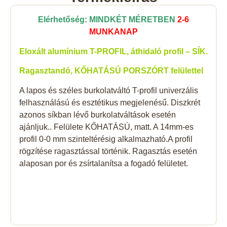
Elérhetőség: MINDKÉT MÉRETBEN
2-6
MUNKANAP
Eloxált alumínium T-PROFIL, áthidaló profil – SÍK.
Ragasztandó, KŐHATÁSÚ PORSZÓRT felülettel
A lapos és széles burkolatváltó T-profil univerzális
felhasználású és esztétikus megjelenésű. Diszkrét
azonos síkban lévő burkolatváltások esetén
ajánljuk.. Felülete KŐHATÁSÚ, matt. A 14mm-es
profil 0-0 mm szinteltérésig alkalmazható.A profil
rögzítése ragasztással történik. Ragasztás esetén
alaposan por és zsírtalanítsa a fogadó felületet.