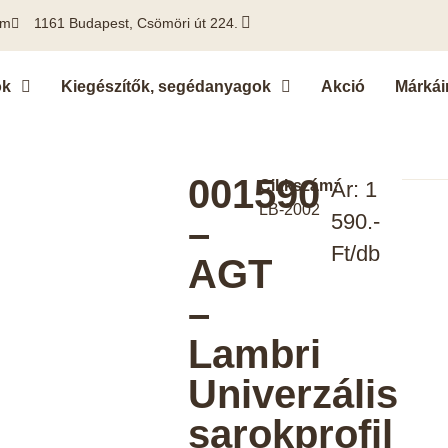
om
1161 Budapest, Csömöri út 224.
ok
Kiegészítők, segédanyagok
Akció
Márkái
001590
Cikkszám:
Ár: 1
LB-2002
590.-
–
Ft/db
AGT
–
Lambri
Univerzális
sarokprofil