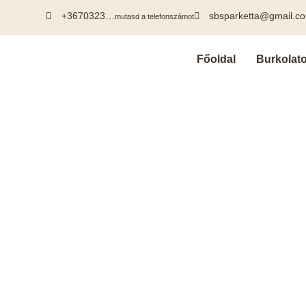
+3670323…
sbsparketta@gmail.c
mutasd a telefonszámot
Főoldal
Burkolat