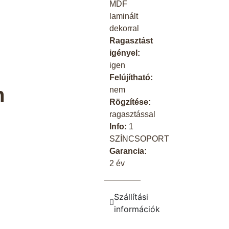
MDF
laminált
dekorral
Ragasztást
igényel:
igen
Felújítható:
m
nem
Rögzítése:
ragasztással
Info:
1
SZÍNCSOPORT
Garancia:
2 év
Szállítási
információk