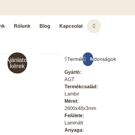
nk
Rólunk
Blog
Kapcsolat
Terméktulajdonságok
Megosztás a Faceb
Ajánlatot
kérek
Gyártó:
AGT
Termékcsalád:
Lambri
Méret:
2800x48x3mm
Felülete:
Laminált
Anyaga: