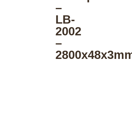
–
LB-
2002
–
2800x48x3m