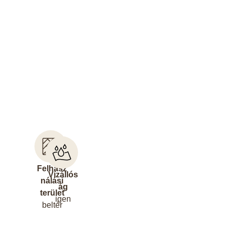
Felhasz
Vízállós
nálási
ág
terület
igen
beltér