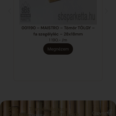
001190 – MAISTRO – Tömör TÖLGY –
fa szegélyléc – 28x18mm
1 190.- /m
Tor
Megnézem
SBS
Termékek
Fontos
Copyright
Parketta
információk
Parketta,