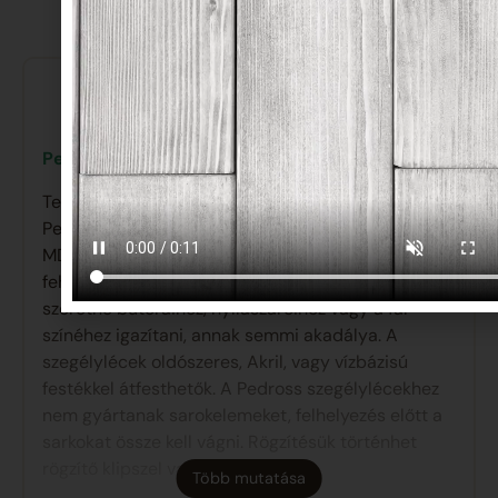
Termékleírás
Elérhetőség: Készleten! (korlátozott
mennyiségben)
Pedross – fehér, festhető szegélyléc – Cube
Tegye otthonát különlegessé egy minőségi
Pedross szegélyléccel. A Pedross szegélylécek
MDF alapanyagból készülnek, a bevonatuk pedig
fehér színű dekorációs fólia. Ha a szegélyléc színét
szeretné bútoraihoz, nyílászáróihoz vagy a fal
színéhez igazítani, annak semmi akadálya. A
szegélylécek oldószeres, Akril, vagy vízbázisú
festékkel átfesthetők. A Pedross szegélylécekhez
nem gyártanak sarokelemeket, felhelyezés előtt a
sarkokat össze kell vágni. Rögzítésük történhet
rögzítő klipszel vagy ragasztással.
Több mutatása