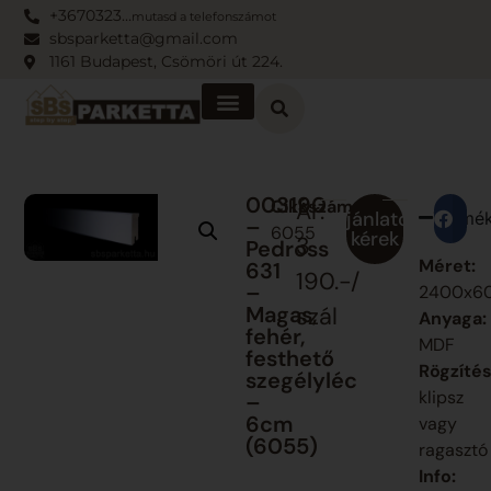
+3670323…
mutasd a telefonszámot
sbsparketta@gmail.com
1161 Budapest, Csömöri út 224.
003190
Cikkszám:
Ár:
Ajánlatot
Termék
Me
–
6055
kérek
3
Pedross
Méret:
631
190.-/
–
2400x6
Magas,
szál
Anyaga:
fehér,
MDF
festhető
Rögzítés
szegélyléc
klipsz
–
6cm
vagy
(6055)
ragasztó
Info: