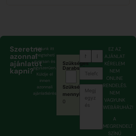
Szeretne
Nálunk itt
EZ AZ
azonnal
megteheti
AJÁNLAT
gyorsan és
ajánlatot
Szükséges
KÉRELEM
egyszerűen.
Darabszám:
kapni?
NEM
Küldje el
ONLINE
innen
RENDELÉS.
Szükséges
azonnali
NEM
ajánlatkérését.
mennyiség:
VAGYUNK
0
WEBÁRUHÁZ!
A
MEGRENDELT
SZÍNŰ