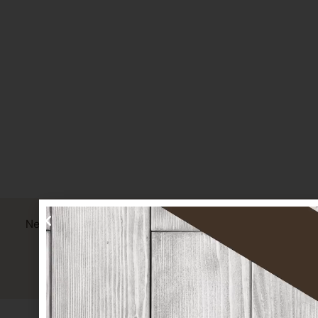
Nem biztos benne, hogy ez az Ön számára tökéletes
termék?
Segítünk kiválasztani a legjobbat!
Kapcsolatfelvétel