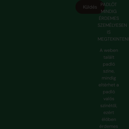
PADLÓT
MINDIG
ÉRDEMES
SZEMÉLYESEN
IS
MEGTEKINTENI
A weben
talált
padló
színe,
mindig
eltérhet a
padló
valós
színétől,
ezért
élőben
érdemes