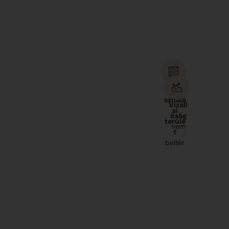
Felha
sználá
Vízáll
si
óság
terüle
nem
t
beltér