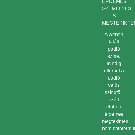
ÉRDEMES
SZEMÉLYES
IS
MEGTEKINTEN
A weben
talált
padló
színe,
mindig
eltérhet a
padló
valós
színétől,
ezért
élőben
érdemes
megtekinteni
bemutatótermü