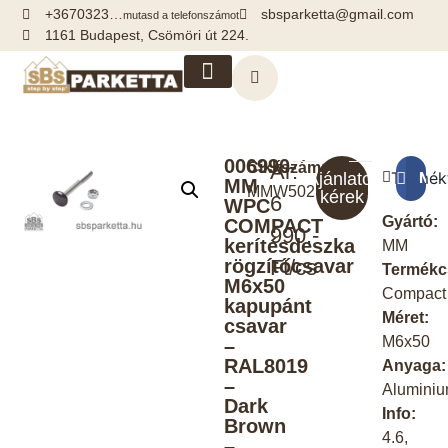
+3670323…
sbsparketta@gmail.com
mutasd a telefonszámot
1161 Budapest, Csömöri út 224.
Kiegészítők, segédanyagok
006990-
Cikkszám:
Ár:
Termék
Meg
Ajánlatot
MM
MMW502
kérek
6
WPC
Gyártó:
COMPACT
990.-
kerítésdeszka
MM
rögzítőcsavar
Ft/cs
Termékc
M6x50
Compact
kapupánt
Méret:
csavar
M6x50
–
RAL8019
Anyaga:
–
Alumini
Dark
Info:
Brown
4.6,
–