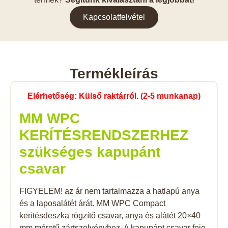
Kapcsolatfelvétel
Termékleírás
Elérhetőség: Külső raktárról. (2-5 munkanap)
MM WPC
KERÍTÉSRENDSZERHEZ
szükséges kapupánt
csavar
FIGYELEM! az ár nem tartalmazza a hatlapú anya
és a laposalátét árát. MM WPC Compact
kerítésdeszka
rögzítő csavar, anya és alátét 20×40
mm méretű zártszelvényhez. A kapupánt csavar feje