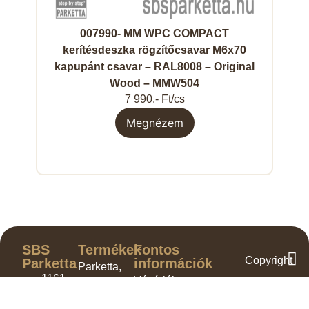
007990- MM WPC COMPACT
kerítésdeszka rögzítőcsavar M6x70
kapupánt csavar – RAL8008 – Original
Wood – MMW504
7 990.- Ft/cs
Megnézem
SBS
Termékek
Fontos
Copyright
Parketta
információk
Parketta,
1161
Vásárlói
©
padló
Budapest,
tájékoztató
2025.
Kiegészítők,