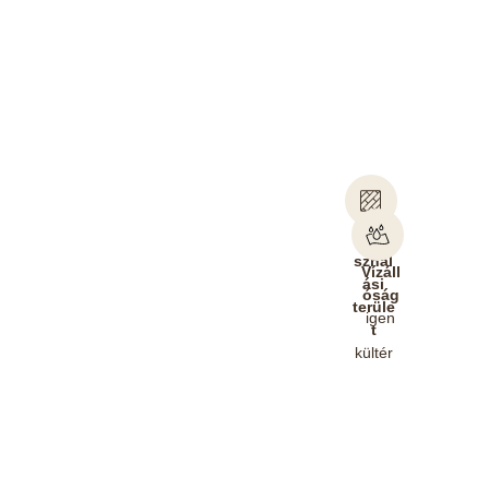
Felha
sznál
Vízáll
ási
óság
terüle
igen
t
kültér