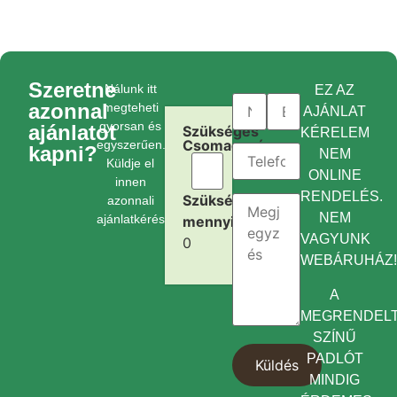
Szeretne
Nálunk itt
EZ AZ
azonnal
megteheti
AJÁNLAT
gyorsan és
ajánlatot
Szükséges
KÉRELEM
Csomagszám:
egyszerűen.
kapni?
NEM
Küldje el
ONLINE
innen
RENDELÉS.
Szükséges
azonnali
NEM
ajánlatkérését.
mennyiség:
VAGYUNK
0
WEBÁRUHÁZ
A
MEGRENDEL
SZÍNŰ
PADLÓT
MINDIG