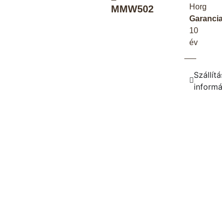
Horg
MMW502
Garancia
10
év
Szállítá
inform