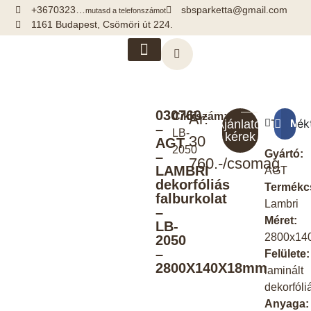
+3670323…
sbsparketta@gmail.com
mutasd a telefonszámot
1161 Budapest, Csömöri út 224.
Kiegészítők, segédanyagok
030760
Cikkszám:
Ár:
Termék
Meg
Ajánlatot
–
LB-
kérek
30
AGT
2050
Gyártó:
–
760.-/csomag
LAMBRI
AGT
dekorfóliás
Termékc
falburkolat
Lambri
–
Méret:
LB-
2800x14
2050
–
Felülete:
2800X140X18mm
laminált
dekorfóli
Anyaga: