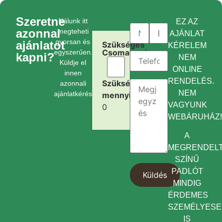
Szeretne
Nálunk itt
EZ AZ
azonnal
megteheti
AJÁNLAT
gyorsan és
ajánlatot
Szükséges
KÉRELEM
Csomagszám:
egyszerűen.
kapni?
NEM
Küldje el
ONLINE
innen
RENDELÉS.
Szükséges
azonnali
NEM
ajánlatkérését.
mennyiség:
VAGYUNK
0
WEBÁRUHÁZ
A
MEGRENDEL
SZÍNŰ
PADLÓT
MINDIG
ÉRDEMES
SZEMÉLYES
IS