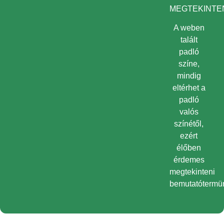
MEGTEKINTEN
A weben
talált
padló
színe,
mindig
eltérhet a
padló
valós
színétől,
ezért
élőben
érdemes
megtekinteni
bemutatótermü