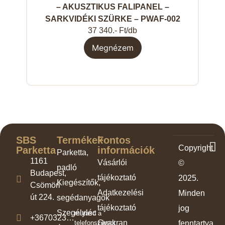
– AKUSZTIKUS FALIPANEL –
SARKVIDÉKI SZÜRKE – PWAF-002
37 340.- Ft/db
Megnézem
SBS
Termékek
Fontos
Copyright
Parketta
információk
Parketta,
1161
Vásárlói
©
padló
Budapest,
tájékoztató
2025.
Kiegészítők,
Csömöri
Adatkezelési
Minden
út 224.
segédanyagok
tájékoztató
jog
Szegélyléc
mutasd a
+3670323…
Gyakran
telefonszámot
fenntartva