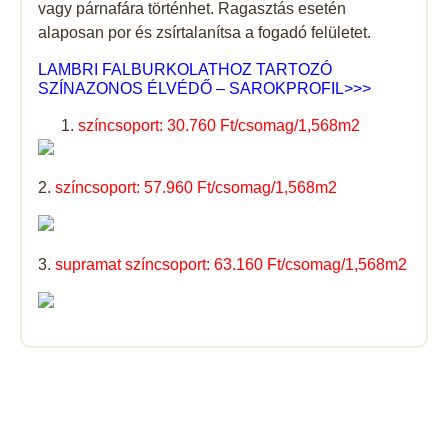
vagy párnafára történhet. Ragasztás esetén
alaposan por és zsírtalanítsa a fogadó felületet.
LAMBRI FALBURKOLATHOZ TARTOZÓ
SZÍNAZONOS ÉLVÉDŐ – SAROKPROFIL>>>
színcsoport: 30.760 Ft/csomag/1,568m2
2.
színcsoport: 57.960 Ft/csomag/1,568m2
3.
supramat színcsoport: 63.160 Ft/csomag/1,568m2