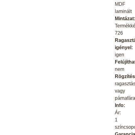
MDF
laminált
Mintázat
Termékk
726
Ragaszt
igényel:
igen
Felújítha
nem
Rögzítés
ragasztá
vagy
párnafár
Info:
Ár:
1
színcsopo
Garancia