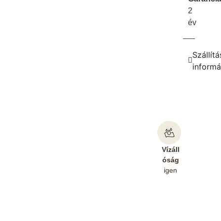
2
év
Szállítá
informá
Vízáll
óság
igen