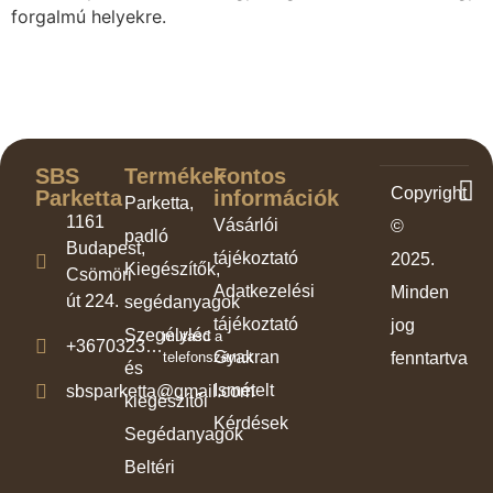
forgalmú helyekre.
SBS
Termékek
Fontos
Copyright
Parketta
információk
Parketta,
1161
Vásárlói
©
padló
Budapest,
tájékoztató
2025.
Kiegészítők,
Csömöri
Adatkezelési
Minden
út 224.
segédanyagok
tájékoztató
jog
Szegélyléc
mutasd a
+3670323…
Gyakran
telefonszámot
fenntartva
és
Ismételt
sbsparketta@gmail.com
kiegészítői
Kérdések
Segédanyagok
Beltéri