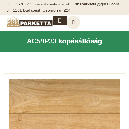
+3670323…
sbsparketta@gmail.com
mutasd a telefonszámot
1161 Budapest, Csömöri út 224.
Kiegészítők, segédanyagok
AC5/IP33 kopásállóság