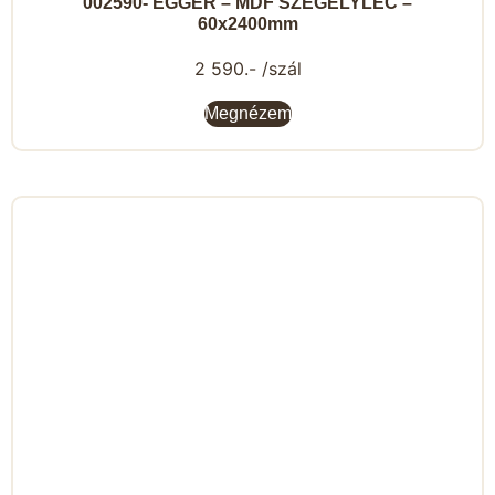
002590- EGGER – MDF SZEGÉLYLÉC –
60x2400mm
2 590.- /szál
Megnézem