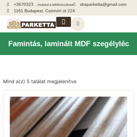
+3670323…
sbsparketta@gmail.com
mutasd a telefonszámot
1161 Budapest, Csömöri út 224.
Kiegészítők, segédanyagok
Famintás, laminált MDF szegélyléc
Mind a(z) 5 találat megjelenítve