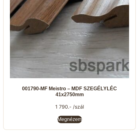
001790-MF Meistro – MDF SZEGÉLYLÉC
41x2750mm
1 790.- /szál
Megnézem