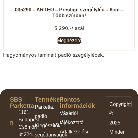
005290 – ARTEO – Prestige szegélyléc – 8cm –
Több színben!
5 290.-/ szál
Megnézem
Hagyományos laminált padló szegélylécek.
SBS
Termékek
Fontos
Copyright
Parketta
információk
Parketta,
1161
Vásárlói
©
padló
Budapest,
tájékoztató
2025.
Kiegészítők,
Csömöri
Adatkezelési
Minden
út 224.
segédanyagok