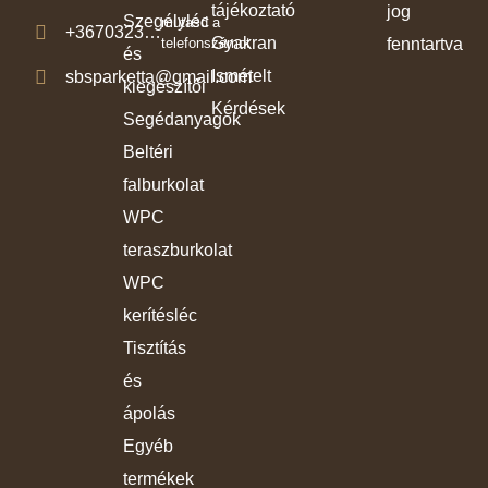
tájékoztató
jog
Szegélyléc
mutasd a
+3670323…
Gyakran
telefonszámot
fenntartva
és
Ismételt
sbsparketta@gmail.com
kiegészítői
Kérdések
Segédanyagok
Beltéri
falburkolat
WPC
teraszburkolat
WPC
kerítésléc
Tisztítás
és
ápolás
Egyéb
termékek