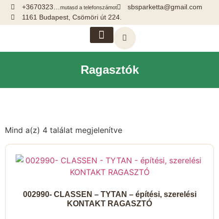
+3670323…
sbsparketta@gmail.com
mutasd a telefonszámot
1161 Budapest, Csömöri út 224.
Kiegészítők, segédanyagok
Ragasztók
Mind a(z) 4 találat megjelenítve
002990- CLASSEN – TYTAN – építési, szerelési
KONTAKT RAGASZTÓ