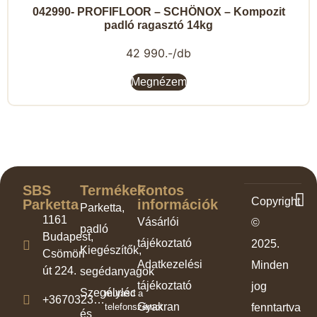
042990- PROFIFLOOR – SCHÖNOX – Kompozit
padló ragasztó 14kg
42 990.-/db
Megnézem
SBS
Termékek
Fontos
Copyright
Parketta
információk
Parketta,
1161
Vásárlói
©
padló
Budapest,
tájékoztató
2025.
Kiegészítők,
Csömöri
Adatkezelési
Minden
út 224.
segédanyagok
tájékoztató
jog
Szegélyléc
mutasd a
+3670323…
Gyakran
telefonszámot
fenntartva
és